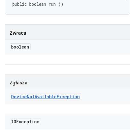
public boolean run ()
Zwraca
boolean
Zgłasza
Device
Not
Available
Exception
IOException