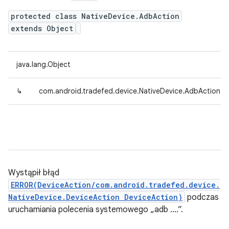
protected class NativeDevice.AdbAction
extends Object
java.lang.Object
↳
com.android.tradefed.device.NativeDevice.AdbAction
Wystąpił błąd
ERROR(DeviceAction/com.android.tradefed.device.
NativeDevice.DeviceAction DeviceAction)
podczas
uruchamiania polecenia systemowego „adb ....”.