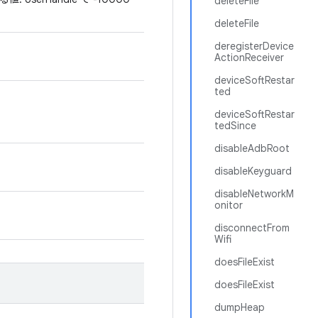
deleteFile
deleteFile
deregisterDevice
ActionReceiver
deviceSoftRestar
ted
deviceSoftRestar
tedSince
disableAdbRoot
disableKeyguard
disableNetworkM
onitor
disconnectFrom
Wifi
doesFileExist
doesFileExist
dumpHeap