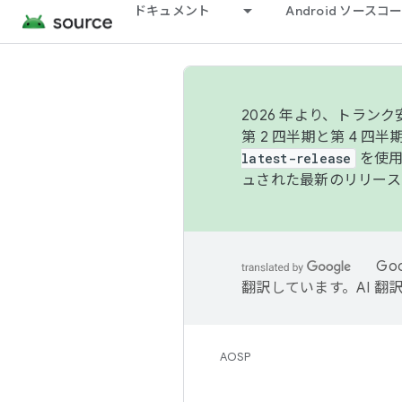
ドキュメント
Android ソース
2026 年より、トラ
第 2 四半期と第 4 四
latest-release
を使用
ュされた最新のリリース
Go
翻訳しています。AI 
AOSP