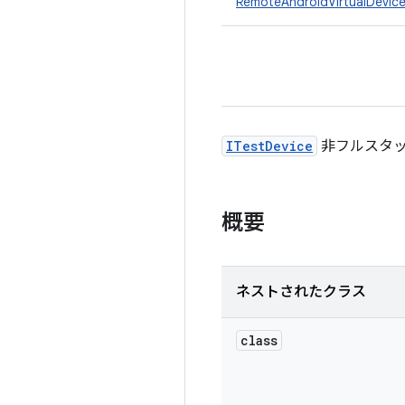
RemoteAndroidVirtualDevic
ITestDevice
非フルスタック
概要
ネストされたクラス
class