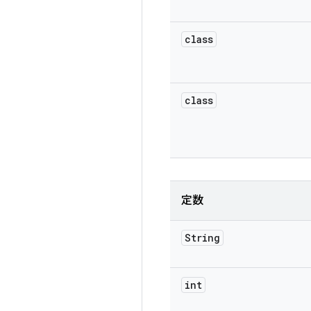
class
class
定数
String
int