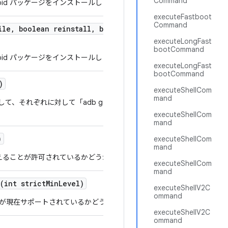
Command
roid パッケージをインストールします。
executeFastboot
Command
ile
,
boolean reinstall
,
boolean grant
Permissions
,
Stri
executeLongFast
bootCommand
roid パッケージをインストールします。
executeLongFast
bootCommand
)
executeShellCom
mand
て、それぞれに対して「adb getprop」を呼び出すのではなく、マイ
executeShellCom
mand
)
executeShellCom
mand
り替えることが許可されているかどうかを返します。
executeShellCom
mand
(int strict
Min
Level)
executeShellV2C
ommand
が現在サポートされているかどうかを確認します。
executeShellV2C
ommand