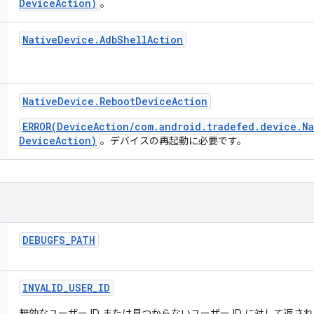
DeviceAction)
。
Native
Device
.
Adb
Shell
Action
Native
Device
.
Reboot
Device
Action
ERROR(DeviceAction/com.android.tradefed.device.N
DeviceAction)
。デバイスの再起動に必要です。
DEBUGFS
_
PATH
INVALID
_
USER
_
ID
無効なユーザー ID または見つからないユーザー ID に対して返される値: U