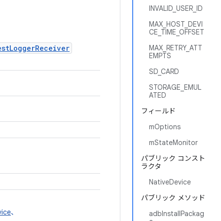
INVALID_USER_ID
MAX_HOST_DEVI
CE_TIME_OFFSET
estLoggerReceiver
MAX_RETRY_ATT
EMPTS
SD_CARD
STORAGE_EMUL
ATED
フィールド
mOptions
mStateMonitor
パブリック コンスト
ラクタ
NativeDevice
パブリック メソッド
ice
、
adbInstallPackag