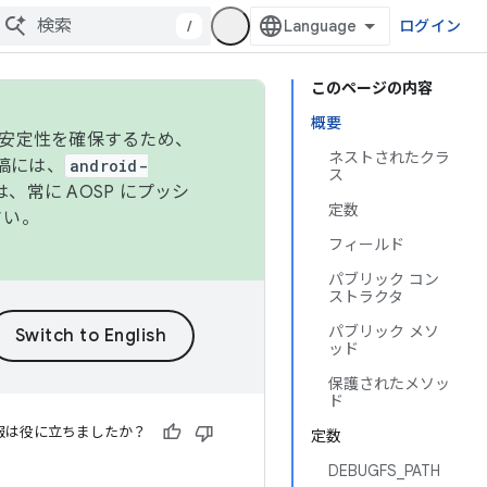
/
ログイン
このページの内容
概要
の安定性を確保するため、
ネストされたクラ
投稿には、
android-
ス
、常に AOSP にプッシ
定数
さい。
フィールド
パブリック コン
ストラクタ
パブリック メソ
ッド
保護されたメソッ
ド
報は役に立ちましたか？
定数
DEBUGFS_PATH