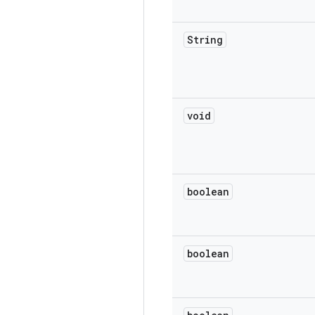
String
void
boolean
boolean