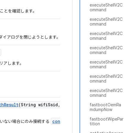
executeShellV2C
ommand
ことを確認します。
executeShellV2C
ommand
executeShellV2C
ー ダイアログを閉じようとします。
ommand
executeShellV2C
ommand
executeShellV2C
クリアします。
ommand
executeShellV2C
ommand
executeShellV2C
ommand
th
Result
(String wifi
Ssid
,
String wifi
Psk
,
boolean scan
fastbootOemRa
mdumpNow
fastbootWipePar
connectToWifiNetwork(String,Str
ていない場合にのみ接続する
tition