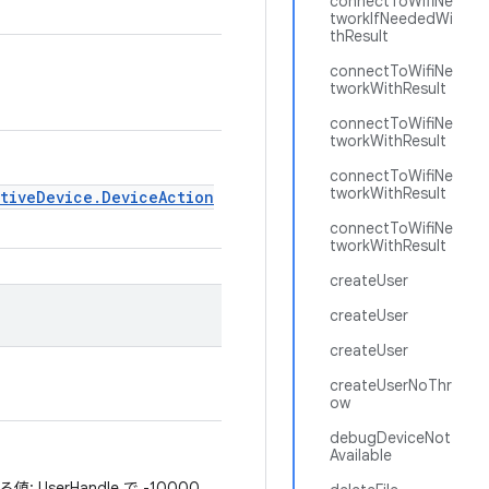
connectToWifiNe
tworkIfNeededWi
thResult
connectToWifiNe
tworkWithResult
connectToWifiNe
tworkWithResult
connectToWifiNe
tworkWithResult
ativeDevice.DeviceAction
connectToWifiNe
tworkWithResult
createUser
createUser
createUser
createUserNoThr
ow
debugDeviceNot
Available
serHandle で -10000