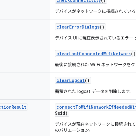
check
Connectivity
()
デバイスがネットワークに接続されている
clear
Error
Dialogs
()
デバイス UI に現在表示されているエラ
clear
Last
Connected
Wifi
Network
()
最後に接続された Wi-Fi ネットワークを
clear
Logcat
()
蓄積された logcat データを削除します。
ction
Result
connect
To
Wifi
Network
If
Needed
Wi
Ssid)
デバイスが現在ネットワークに接続され
のバリエーション。