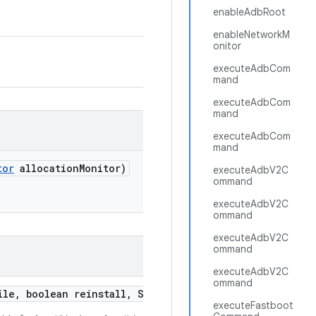
enableAdbRoot
enableNetworkM
onitor
executeAdbCom
mand
executeAdbCom
mand
executeAdbCom
mand
tor
allocation
Monitor)
executeAdbV2C
ommand
executeAdbV2C
ommand
executeAdbV2C
ommand
executeAdbV2C
ommand
ile
,
boolean reinstall
,
String
.
.
.
extra
Args)
executeFastboot