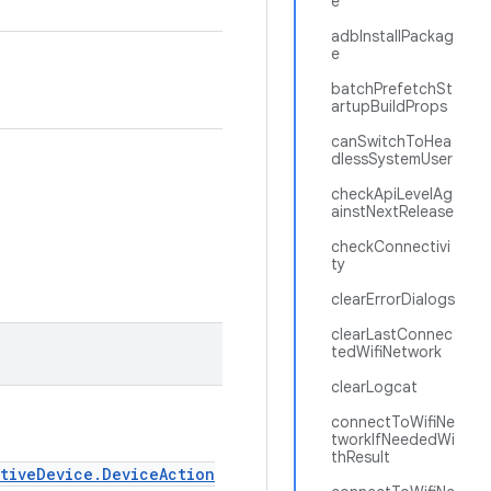
e
adbInstallPackag
e
batchPrefetchSt
artupBuildProps
canSwitchToHea
dlessSystemUser
checkApiLevelAg
ainstNextRelease
checkConnectivi
ty
clearErrorDialogs
clearLastConnec
tedWifiNetwork
clearLogcat
connectToWifiNe
tworkIfNeededWi
thResult
ativeDevice.DeviceAction