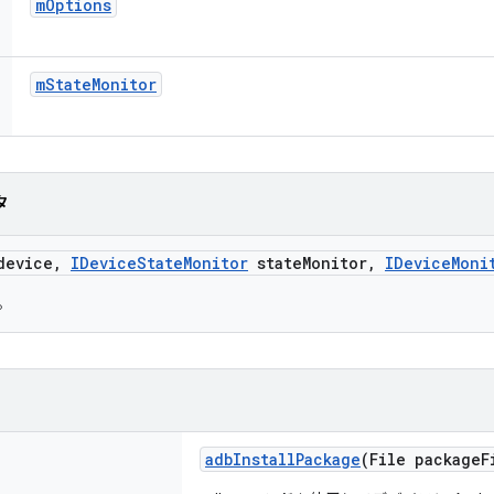
m
Options
m
State
Monitor
タ
evice
,
IDevice
State
Monitor
state
Monitor
,
IDevice
Moni
。
adb
Install
Package
(File package
F