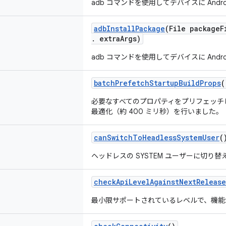
adb コマンドを使用してデバイスに And
adb
Install
Package
(File package
F
.
extra
Args)
adb コマンドを使用してデバイスに And
batch
Prefetch
Startup
Build
Props
(
必要なすべてのプロパティをプリフェッチし
最適化（約 400 ミリ秒）を行いました。
can
Switch
To
Headless
System
User
(
ヘッドレスの SYSTEM ユーザーに切
check
Api
Level
Against
Next
Release
最小限サポートされているレベルで、機能