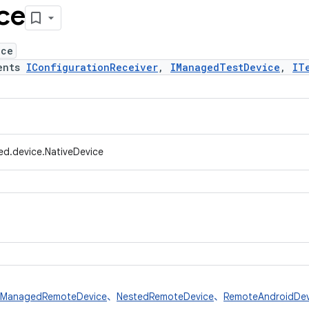
ce
ice
ents
IConfigurationReceiver
,
IManagedTestDevice
,
IT
ed.device.NativeDevice
ManagedRemoteDevice
、
NestedRemoteDevice
、
RemoteAndroidDev