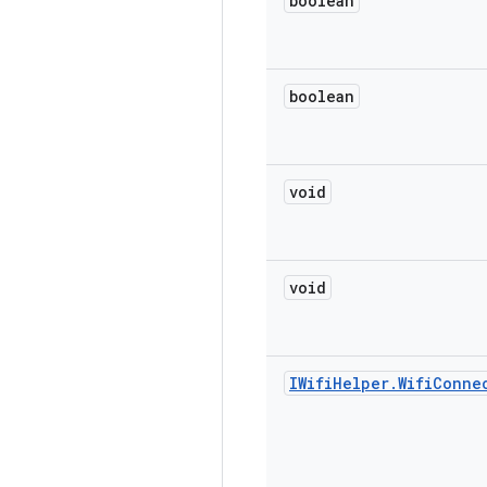
boolean
boolean
void
void
IWifi
Helper
.
Wifi
Conne