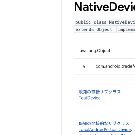
Native
Devi
public class NativeDev
extends Object
implem
java.lang.Object
↳
com.android.tradef
既知の直接サブクラス
TestDevice
既知の間接的なサブクラス
LocalAndroidVirtualDevice
、