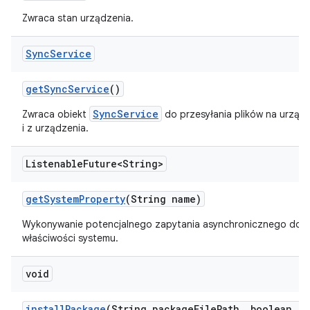
Zwraca stan urządzenia.
Sync
Service
get
Sync
Service
()
SyncService
Zwraca obiekt
do przesyłania plików na urząd
i z urządzenia.
Listenable
Future<String>
get
System
Property
(String name)
Wykonywanie potencjalnego zapytania asynchronicznego dot
właściwości systemu.
void
install
Package
(String package
File
Path
,
boolean re