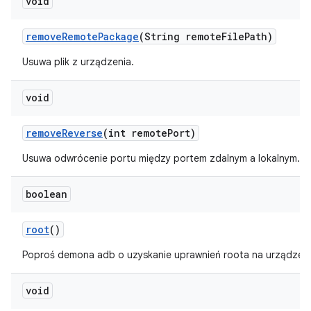
void
remove
Remote
Package
(String remote
File
Path)
Usuwa plik z urządzenia.
void
remove
Reverse
(int remote
Port)
Usuwa odwrócenie portu między portem zdalnym a lokalnym.
boolean
root
()
Poproś demona adb o uzyskanie uprawnień roota na urządzeni
void