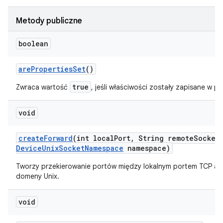
Metody publiczne
boolean
are
Properties
Set
()
true
Zwraca wartość
, jeśli właściwości zostały zapisane w p
void
create
Forward
(int local
Port
,
String remote
Socket
Device
Unix
Socket
Namespace
namespace)
Tworzy przekierowanie portów między lokalnym portem TCP a
domeny Unix.
void