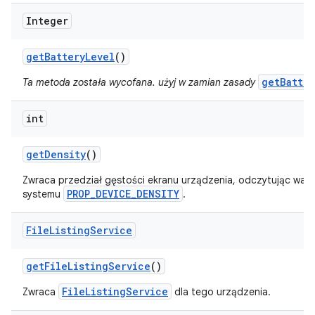
Integer
get
Battery
Level
()
getBatter
Ta metoda została wycofana. użyj w zamian zasady
int
get
Density
()
Zwraca przedział gęstości ekranu urządzenia, odczytując wart
PROP_DEVICE_DENSITY
systemu
.
File
Listing
Service
get
File
Listing
Service
()
FileListingService
Zwraca
dla tego urządzenia.