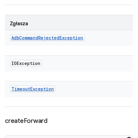
Zgłasza
Adb
Command
Rejected
Exception
IOException
Timeout
Exception
create
Forward