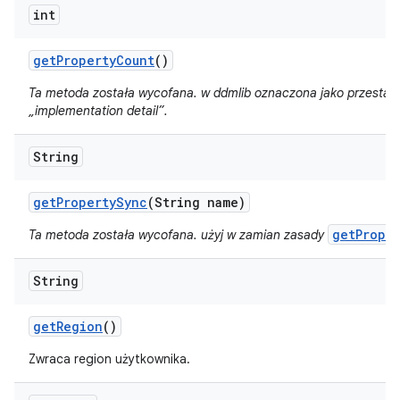
int
get
Property
Count
()
Ta metoda została wycofana. w ddmlib oznaczona jako przestar
„implementation detail”.
String
get
Property
Sync
(String name)
getProper
Ta metoda została wycofana. użyj w zamian zasady
String
get
Region
()
Zwraca region użytkownika.