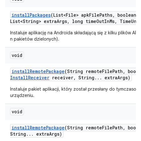
install
Packages
(List<File> apk
File
Paths
,
boolean r
List<String> extra
Args
,
long time
Out
In
Ms
,
Time
Uni
Instaluje aplikację na Androida składającą się z kilku plików APK
n pakietów dzielonych).
void
install
Remote
Package
(String remote
File
Path
,
boole
Install
Receiver
receiver
,
String
.
.
.
extra
Args)
Instaluje pakiet aplikacji, który został przesłany do tymczasowej
urządzeniu.
void
install
Remote
Package
(String remote
File
Path
,
boole
String
.
.
.
extra
Args)