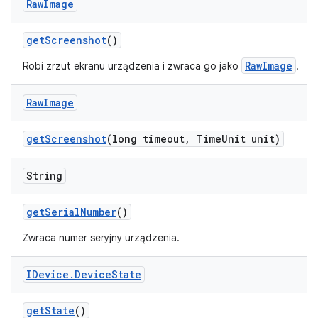
Raw
Image
get
Screenshot
()
RawImage
Robi zrzut ekranu urządzenia i zwraca go jako
.
Raw
Image
get
Screenshot
(long timeout
,
Time
Unit unit)
String
get
Serial
Number
()
Zwraca numer seryjny urządzenia.
IDevice
.
Device
State
get
State
()