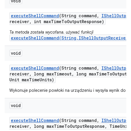
void
execute
Shell
Command
(String command
,
IShell
Output
receiver
,
int max
Time
To
Output
Response)
Ta metoda została wycofana. używać funkcji
executeShellCommand(String,IShellOutputReceiver,
void
execute
Shell
Command
(String command
,
IShell
Output
receiver
,
long max
Timeout
,
long max
Time
To
Output
R
Unit max
Time
Units)
Wykonuje polecenie powłoki na urządzeniu i wysyła wynik do
re
void
execute
Shell
Command
(String command
,
IShell
Output
receiver
,
long max
Time
To
Output
Response
,
Time
Unit