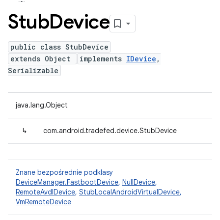
Stub
Device
public class StubDevice
extends Object
implements
IDevice
,
Serializable
java.lang.Object
↳
com.android.tradefed.device.StubDevice
Znane bezpośrednie podklasy
DeviceManager.FastbootDevice
,
NullDevice
,
RemoteAvdIDevice
,
StubLocalAndroidVirtualDevice
,
VmRemoteDevice