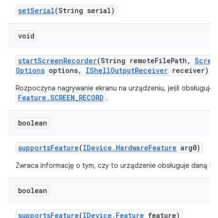
set
Serial
(String serial)
void
start
Screen
Recorder
(String remote
File
Path
,
Scree
Options
options
,
IShell
Output
Receiver
receiver)
Rozpoczyna nagrywanie ekranu na urządzeniu, jeśli obsługuje 
Feature.SCREEN_RECORD
.
boolean
supports
Feature
(
IDevice
.
Hardware
Feature
arg0)
Zwraca informację o tym, czy to urządzenie obsługuje daną fu
boolean
supports
Feature
(
IDevice
.
Feature
feature)