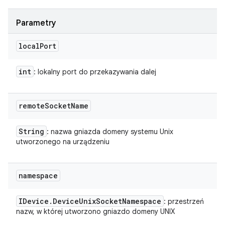
Parametry
local
Port
int
: lokalny port do przekazywania dalej
remote
Socket
Name
String
: nazwa gniazda domeny systemu Unix
utworzonego na urządzeniu
namespace
IDevice
.
Device
Unix
Socket
Namespace
: przestrzeń
nazw, w której utworzono gniazdo domeny UNIX