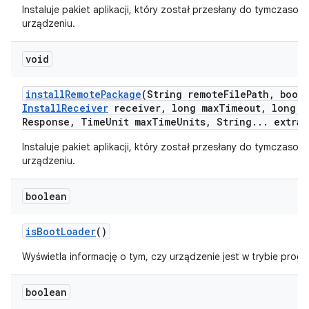
Instaluje pakiet aplikacji, który został przesłany do tymczasowej
urządzeniu.
void
install
Remote
Package
(String remote
File
Path
,
boole
Install
Receiver
receiver
,
long max
Timeout
,
long m
Response
,
Time
Unit max
Time
Units
,
String
.
.
.
extra
A
Instaluje pakiet aplikacji, który został przesłany do tymczasowej
urządzeniu.
boolean
is
Boot
Loader
()
Wyświetla informację o tym, czy urządzenie jest w trybie pro
boolean