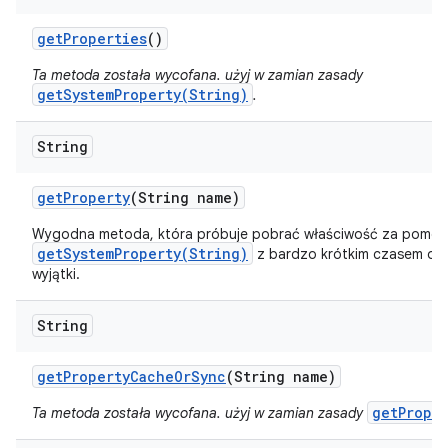
get
Properties
()
Ta metoda została wycofana. użyj w zamian zasady
getSystemProperty(String)
.
String
get
Property
(String name)
Wygodna metoda, która próbuje pobrać właściwość za pomocą
getSystemProperty(String)
z bardzo krótkim czasem ocze
wyjątki.
String
get
Property
Cache
Or
Sync
(String name)
getProper
Ta metoda została wycofana. użyj w zamian zasady