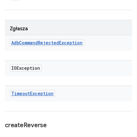
Zgłasza
Adb
Command
Rejected
Exception
IOException
Timeout
Exception
create
Reverse