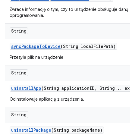
Zwraca informację o tym, czy to urządzenie obsługuje daną fu
oprogramowania.
String
sync
Package
To
Device
(String local
File
Path)
Przesyła plik na urządzenie
String
uninstall
App
(String application
ID
,
String
.
.
.
extr
Odinstalowuje aplikację z urządzenia.
String
uninstall
Package
(String package
Name)