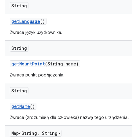
String
get
Language
()
Zwraca język użytkownika.
String
get
Mount
Point
(String name)
Zwraca punkt podłączenia.
String
get
Name
()
Zwraca (zrozumiałą dla człowieka) nazwę tego urządzenia.
Map<String
,
String>