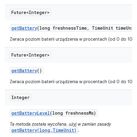
Future<Integer>
get
Battery
(long freshness
Time
,
Time
Unit time
Unit
Zwraca poziom baterii urządzenia w procentach (od 0 do 100)
Future<Integer>
get
Battery
()
Zwraca poziom baterii urządzenia w procentach (od 0 do 100)
Integer
get
Battery
Level
(long freshness
Ms)
Ta metoda została wycofana. użyj w zamian zasady
getBattery(long,TimeUnit)
.