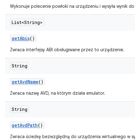
Wykonuje polecenie powłoki na urządzeniu i wysyła wynik do
re
List<String>
get
Abis
()
Zwraca interfejsy ABI obsługiwane przez to urządzenie.
String
get
Avd
Name
()
Zwraca nazwę AVD, na którym działa emulator.
String
get
Avd
Path
()
Zwraca ścieżkę bezwzględną do urządzenia wirtualnego w syst