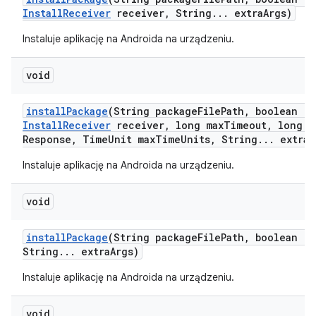
Install
Receiver
receiver
,
String
.
.
.
extra
Args)
Instaluje aplikację na Androida na urządzeniu.
void
install
Package
(String package
File
Path
,
boolean re
Install
Receiver
receiver
,
long max
Timeout
,
long m
Response
,
Time
Unit max
Time
Units
,
String
.
.
.
extra
A
Instaluje aplikację na Androida na urządzeniu.
void
install
Package
(String package
File
Path
,
boolean re
String
.
.
.
extra
Args)
Instaluje aplikację na Androida na urządzeniu.
void