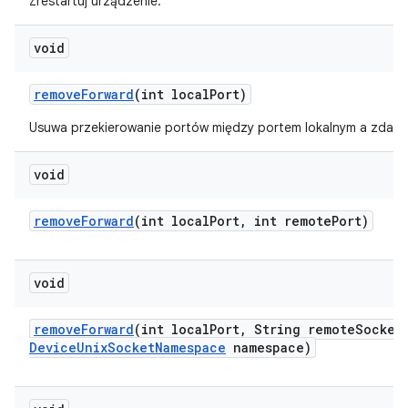
Zrestartuj urządzenie.
void
remove
Forward
(int local
Port)
Usuwa przekierowanie portów między portem lokalnym a zdaln
void
remove
Forward
(int local
Port
,
int remote
Port)
void
remove
Forward
(int local
Port
,
String remote
Socket
Device
Unix
Socket
Namespace
namespace)