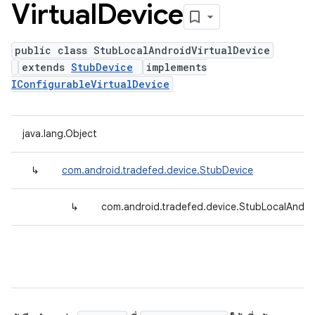
Virtual
Device
public class StubLocalAndroidVirtualDevice
extends
StubDevice
implements
IConfigurableVirtualDevice
java.lang.Object
↳
com.android.tradefed.device.StubDevice
↳
com.android.tradefed.device.StubLocalAndroi