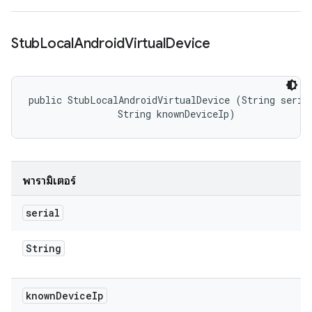
Stub
Local
Android
Virtual
Device
public StubLocalAndroidVirtualDevice (String serial
                String knownDeviceIp)
พารามิเตอร์
serial
String
known
Device
Ip