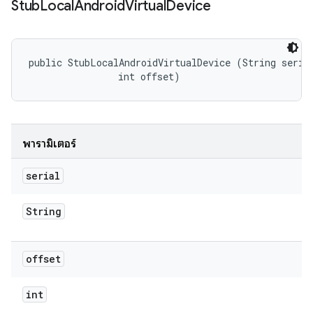
Stub
Local
Android
Virtual
Device
public StubLocalAndroidVirtualDevice (String serial
                int offset)
พารามิเตอร์
serial
String
offset
int