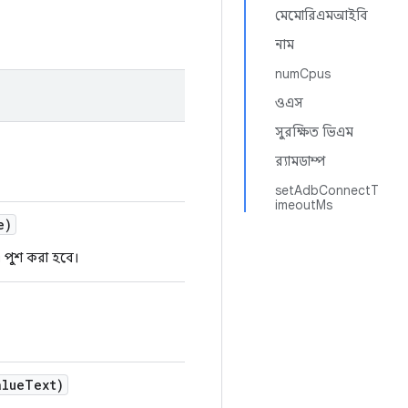
মেমোরিএমআইবি
নাম
numCpus
ওএস
সুরক্ষিত ভিএম
র‍্যামডাম্প
setAdbConnectT
imeoutMs
e)
 পুশ করা হবে।
lue
Text)