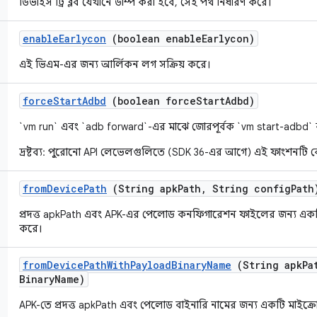
ডিভাইস ট্রি ব্লব যেখানে ডাম্প করা হবে, সেই পথ নির্ধারণ করে।
enable
Earlycon
(boolean enable
Earlycon)
এই ভিএম-এর জন্য আর্লিকন লগ সক্রিয় করে।
force
Start
Adbd
(boolean force
Start
Adbd)
`vm run` এবং `adb forward`-এর মাঝে জোরপূর্বক `vm start-adbd
দ্রষ্টব্য: পুরোনো API লেভেলগুলিতে (SDK 36-এর আগে) এই ফাংশনটি
from
Device
Path
(String apk
Path
,
String config
Path
প্রদত্ত apkPath এবং APK-এর পেলোড কনফিগারেশন ফাইলের জন্য একটি ম
করে।
from
Device
Path
With
Payload
Binary
Name
(String apk
Pa
Binary
Name)
APK-তে প্রদত্ত apkPath এবং পেলোড বাইনারি নামের জন্য একটি মাইক্রোড