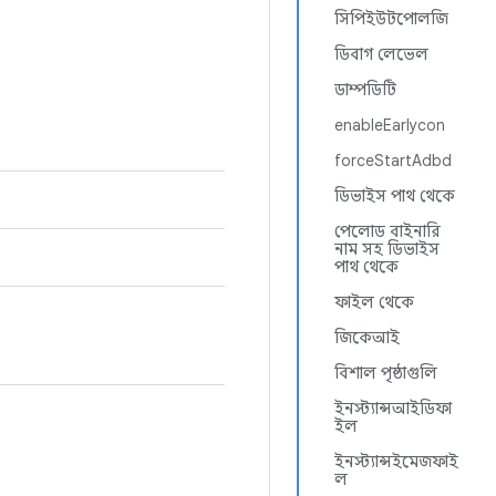
সিপিইউটপোলজি
ডিবাগ লেভেল
ডাম্পডিটি
enableEarlycon
forceStartAdbd
ডিভাইস পাথ থেকে
পেলোড বাইনারি
নাম সহ ডিভাইস
পাথ থেকে
ফাইল থেকে
জিকেআই
বিশাল পৃষ্ঠাগুলি
ইনস্ট্যান্সআইডিফা
ইল
ইনস্ট্যান্সইমেজফাই
ল