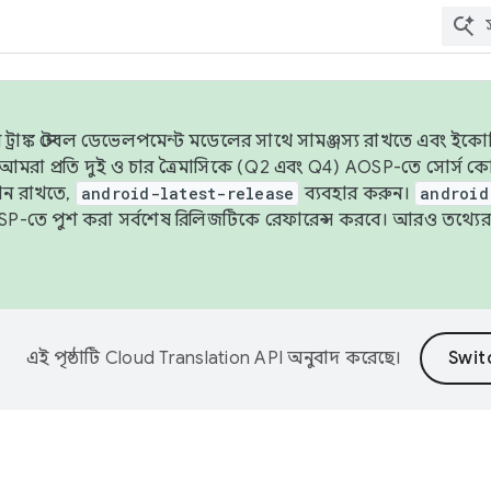
াঙ্ক স্টেবল ডেভেলপমেন্ট মডেলের সাথে সামঞ্জস্য রাখতে এবং ইকোসিস্ট
ে, আমরা প্রতি দুই ও চার ত্রৈমাসিকে (Q2 এবং Q4) AOSP-তে সোর্স
ান রাখতে,
android-latest-release
ব্যবহার করুন।
android
বদা AOSP-তে পুশ করা সর্বশেষ রিলিজটিকে রেফারেন্স করবে। আরও তথ্যের
এই পৃষ্ঠাটি
Cloud Translation API
অনুবাদ করেছে।