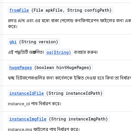
from
File
(File apk
File
,
String config
Path)
প্রদত্ত APK এবং এর মধ্যে থাকা পেলোড কনফিগারেশন ফাইলের জন্য একটি 
করে।
gki
(String version)
os(String)
এই পদ্ধতিটি অপ্রচলিত।
ব্যবহার করুন।
huge
Pages
(boolean hint
Huge
Pages)
স্বচ্ছ হিউজপেজগুলির জন্য কার্নেলকে ইঙ্গিত দেওয়া হবে কিনা তা নির্ধা
instance
Id
File
(String instance
Id
Path)
instance_id পাথ নির্ধারণ করে।
instance
Img
File
(String instance
Img
Path)
instance.img ফাইলের পাথ নির্ধারণ করে।