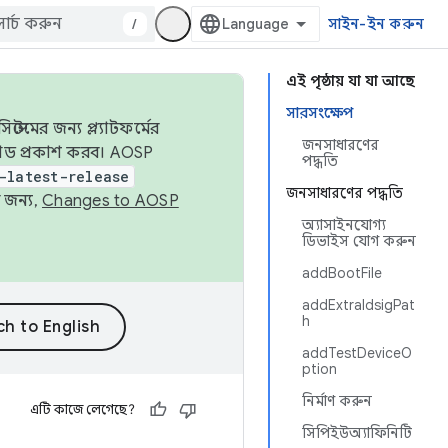
/
সাইন-ইন করুন
এই পৃষ্ঠায় যা যা আছে
সারসংক্ষেপ
েমের জন্য প্ল্যাটফর্মের
জনসাধারণের
 কোড প্রকাশ করব। AOSP
পদ্ধতি
-latest-release
জনসাধারণের পদ্ধতি
 জন্য,
Changes to AOSP
অ্যাসাইনযোগ্য
ডিভাইস যোগ করুন
addBootFile
addExtraIdsigPat
h
addTestDeviceO
ption
নির্মাণ করুন
এটি কাজে লেগেছে?
সিপিইউঅ্যাফিনিটি