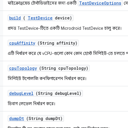
TestDeviceOptions
মাইক্রোড্রয়েড টেস্টডিভাইসের জন্য একটি
সে
build
(
Test
Device
device)
প্রদত্ত TestDevice-টিতে একটি Microdroid TestDevice চালু করে।
cpu
Affinity
(String affinity)
এটি নির্ধারণ করে যে vCPU-গুলো কোন কোন হোস্ট সিপিইউ-তে চলতে 
cpu
Topology
(String cpu
Topology)
সিপিইউ টপোলজি কনফিগারেশন নির্ধারণ করে।
debug
Level
(String debug
Level)
ডিবাগ লেভেল নির্ধারণ করে।
dump
Dt
(String dump
Dt)