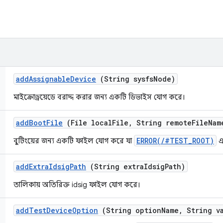
add
Assignable
Device
(String sysfs
Node)
মাইক্রোড্রয়েডে বরাদ্দ করার জন্য একটি ডিভাইস যোগ করে।
add
Boot
File
(File local
File
,
String remote
File
Nam
ERROR(/#TEST_ROOT)
বুটিংয়ের জন্য একটি ফাইল যোগ করে যা
এ
add
Extra
Idsig
Path
(String extra
Idsig
Path)
তালিকায় অতিরিক্ত idsig ফাইল যোগ করে।
add
Test
Device
Option
(String option
Name
,
String va