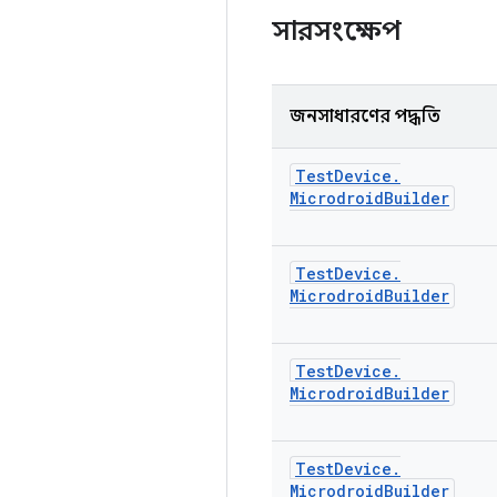
সারসংক্ষেপ
জনসাধারণের পদ্ধতি
Test
Device
.
Microdroid
Builder
Test
Device
.
Microdroid
Builder
Test
Device
.
Microdroid
Builder
Test
Device
.
Microdroid
Builder