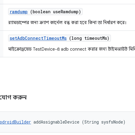
ramdump
(boolean use
Ramdump)
র‍্যামডাম্পের জন্য ক্র্যাশ কার্নেল বন্ধ করা হবে কিনা তা নির্ধারণ করে।
set
Adb
Connect
Timeout
Ms
(long timeout
Ms)
মাইক্রোড্রয়েড TestDevice-এ adb connect করার জন্য টাইমআউট মিলি
ি
স যোগ করুন
odroidBuilder
 addAssignableDevice (String sysfsNode)