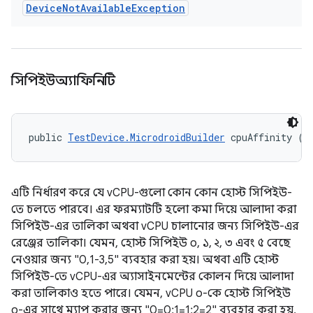
Device
Not
Available
Exception
সিপিইউঅ্যাফিনিটি
public 
TestDevice.MicrodroidBuilder
 cpuAffinity (S
এটি নির্ধারণ করে যে vCPU-গুলো কোন কোন হোস্ট সিপিইউ-
তে চলতে পারবে। এর ফরম্যাটটি হলো কমা দিয়ে আলাদা করা
সিপিইউ-এর তালিকা অথবা vCPU চালানোর জন্য সিপিইউ-এর
রেঞ্জের তালিকা। যেমন, হোস্ট সিপিইউ ০, ১, ২, ৩ এবং ৫ বেছে
নেওয়ার জন্য "0,1-3,5" ব্যবহার করা হয়। অথবা এটি হোস্ট
সিপিইউ-তে vCPU-এর অ্যাসাইনমেন্টের কোলন দিয়ে আলাদা
করা তালিকাও হতে পারে। যেমন, vCPU ০-কে হোস্ট সিপিইউ
০-এর সাথে ম্যাপ করার জন্য "0=0:1=1:2=2" ব্যবহার করা হয়,