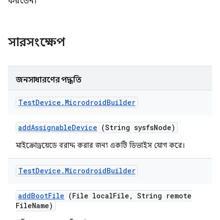
করতেন।
সারসংক্ষেপ
জনসাধারণের পদ্ধতি
Test
Device
.
Microdroid
Builder
add
Assignable
Device
(String sysfs
Node)
মাইক্রোড্রয়েডে বরাদ্দ করার জন্য একটি ডিভাইস যোগ করে।
Test
Device
.
Microdroid
Builder
add
Boot
File
(File local
File
,
String remote
File
Name)