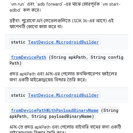
`vm run` এবং `adb forward`-এর মাঝে জোরপূর্বক `vm start-
adbd` কল করে।
দ্রষ্টব্য: পুরোনো API লেভেলগুলিতে (SDK 36-এর আগে) এই
ফাংশনটি কোনো কাজ করে না।
static
Test
Device
.
Microdroid
Builder
from
Device
Path
(String apk
Path
,
String config
Path)
প্রদত্ত apkPath এবং APK-এর পেলোড কনফিগারেশন ফাইলের
জন্য একটি মাইক্রোড্রয়েড বিল্ডার তৈরি করে।
static
Test
Device
.
Microdroid
Builder
from
Device
Path
With
Payload
Binary
Name
(String
apk
Path
,
String payload
Binary
Name)
APK-তে প্রদত্ত apkPath এবং পেলোড বাইনারি নামের জন্য একটি