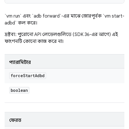
`vm run` এবং `adb forward`-এর মাঝে জোরপূর্বক `vm start-
adbd` কল করে।
দ্রষ্টব্য: পুরোনো API লেভেলগুলিতে (SDK 36-এর আগে) এই
ফাংশনটি কোনো কাজ করে না।
প্যারামিটার
force
Start
Adbd
boolean
ফেরত