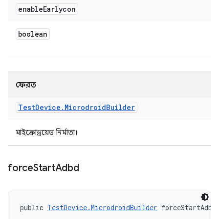
enable
Earlycon
boolean
ফেরত
Test
Device
.
Microdroid
Builder
মাইক্রোড্রয়েড নির্মাতা।
force
Start
Adbd
public 
TestDevice.MicrodroidBuilder
 forceStartAdbd