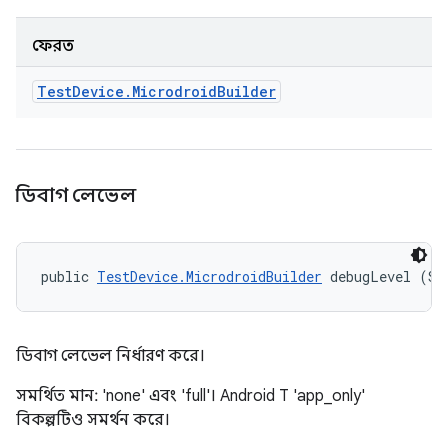
ফেরত
Test
Device
.
Microdroid
Builder
ডিবাগ লেভেল
public 
TestDevice.MicrodroidBuilder
 debugLevel (St
ডিবাগ লেভেল নির্ধারণ করে।
সমর্থিত মান: 'none' এবং 'full'। Android T 'app_only'
বিকল্পটিও সমর্থন করে।