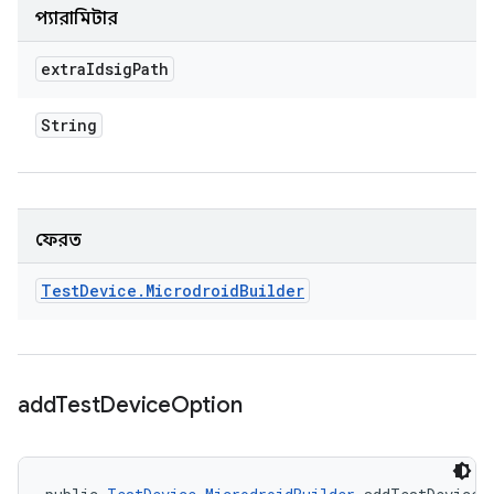
প্যারামিটার
extra
Idsig
Path
String
ফেরত
Test
Device
.
Microdroid
Builder
add
Test
Device
Option