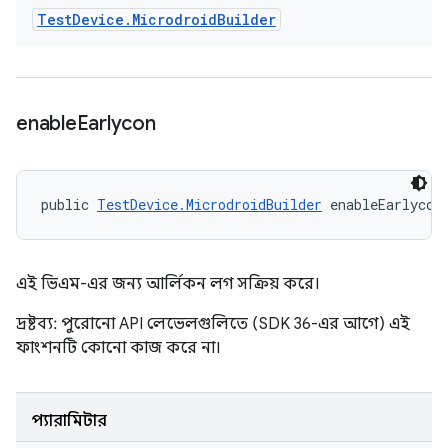
Test
Device
.
Microdroid
Builder
enable
Earlycon
public 
TestDevice.MicrodroidBuilder
 enableEarlycon
এই ভিএম-এর জন্য আর্লিকন লগ সক্রিয় করে।
দ্রষ্টব্য: পুরোনো API লেভেলগুলিতে (SDK 36-এর আগে) এই
ফাংশনটি কোনো কাজ করে না।
প্যারামিটার