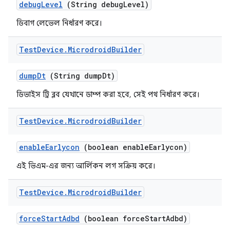
debug
Level
(String debug
Level)
ডিবাগ লেভেল নির্ধারণ করে।
Test
Device
.
Microdroid
Builder
dump
Dt
(String dump
Dt)
ডিভাইস ট্রি ব্লব যেখানে ডাম্প করা হবে, সেই পথ নির্ধারণ করে।
Test
Device
.
Microdroid
Builder
enable
Earlycon
(boolean enable
Earlycon)
এই ভিএম-এর জন্য আর্লিকন লগ সক্রিয় করে।
Test
Device
.
Microdroid
Builder
force
Start
Adbd
(boolean force
Start
Adbd)