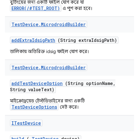
বুটিংয়ের জন্য একটি ফাইল যোগ করে যা
ERROR(/#TEST_ROOT)
এ পুশ করা হবে।
Test
Device
.
Microdroid
Builder
add
Extra
Idsig
Path
(String extra
Idsig
Path)
তালিকায় অতিরিক্ত idsig ফাইল যোগ করে।
Test
Device
.
Microdroid
Builder
add
Test
Device
Option
(String option
Name
,
String value
Text)
মাইক্রোড্রয়েড টেস্টডিভাইসের জন্য একটি
TestDeviceOptions
সেট করে।
ITest
Device
build
(
Test
Device
device)