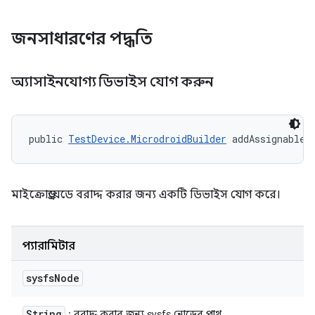
জনসাধারণের পদ্ধতি
অ্যাসাইনযোগ্য ডিভাইস যোগ করুন
public 
TestDevice.MicrodroidBuilder
 addAssignableD
মাইক্রোড্রয়েডে বরাদ্দ করার জন্য একটি ডিভাইস যোগ করে।
প্যারামিটার
sysfs
Node
String
: বরাদ্দ করার জন্য sysfs নোডের পাথ