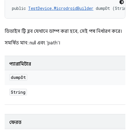
public 
TestDevice.MicrodroidBuilder
 dumpDt (String
ডিভাইস ট্রি ব্লব যেখানে ডাম্প করা হবে, সেই পথ নির্ধারণ করে।
সমর্থিত মান: null এবং 'path'।
প্যারামিটার
dump
Dt
String
ফেরত