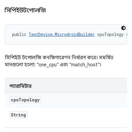
সিপিইউটপোলজি
public 
TestDevice.MicrodroidBuilder
 cpuTopology (S
সিপিইউ টপোলজি কনফিগারেশন নির্ধারণ করে। সমর্থিত
মানগুলো হলো: "one_cpu" এবং "match_host"।
প্যারামিটার
cpu
Topology
String