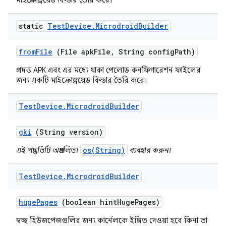
মাইক্রোড্রয়েড বিল্ডার তৈরি করে।
static
Test
Device
.
Microdroid
Builder
from
File
(File apk
File
,
String config
Path)
প্রদত্ত APK এবং এর মধ্যে থাকা পেলোড কনফিগারেশন ফাইলের
জন্য একটি মাইক্রোড্রয়েড বিল্ডার তৈরি করে।
Test
Device
.
Microdroid
Builder
gki
(String version)
os(String)
এই পদ্ধতিটি অপ্রচলিত।
ব্যবহার করুন।
Test
Device
.
Microdroid
Builder
huge
Pages
(boolean hint
Huge
Pages)
স্বচ্ছ হিউজপেজগুলির জন্য কার্নেলকে ইঙ্গিত দেওয়া হবে কিনা তা