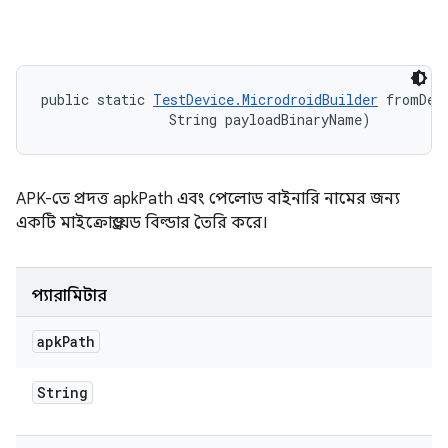
public static 
TestDevice.MicrodroidBuilder
 fromDev
                String payloadBinaryName)
APK-তে প্রদত্ত apkPath এবং পেলোড বাইনারি নামের জন্য
একটি মাইক্রোড্রয়েড বিল্ডার তৈরি করে।
প্যারামিটার
apk
Path
String