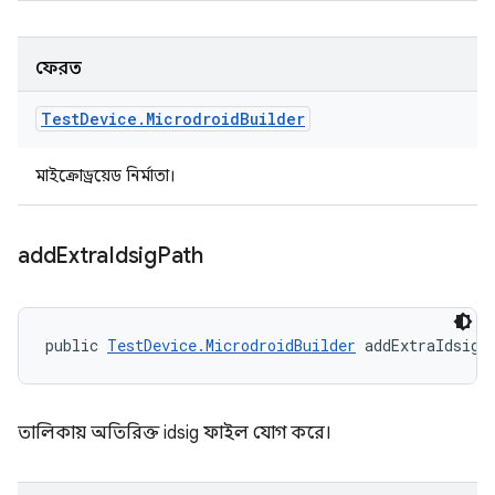
ফেরত
Test
Device
.
Microdroid
Builder
মাইক্রোড্রয়েড নির্মাতা।
add
Extra
Idsig
Path
public 
TestDevice.MicrodroidBuilder
 addExtraIdsigP
তালিকায় অতিরিক্ত idsig ফাইল যোগ করে।