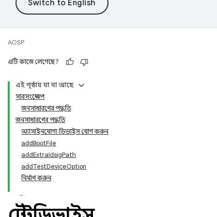
AOSP
এটি কাজে লেগেছে?
এই পৃষ্ঠায় যা যা আছে
সারসংক্ষেপ
জনসাধারণের পদ্ধতি
জনসাধারণের পদ্ধতি
অ্যাসাইনযোগ্য ডিভাইস যোগ করুন
addBootFile
addExtraIdsigPath
addTestDeviceOption
নির্মাণ করুন
টেস্টডিভাইস
.