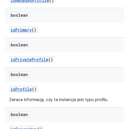
is
Managed
Profile
()
boolean
is
Primary
()
boolean
is
Private
Profile
()
boolean
is
Profile
()
Zwraca informację, czy ta instancja jest typu profilu.
boolean