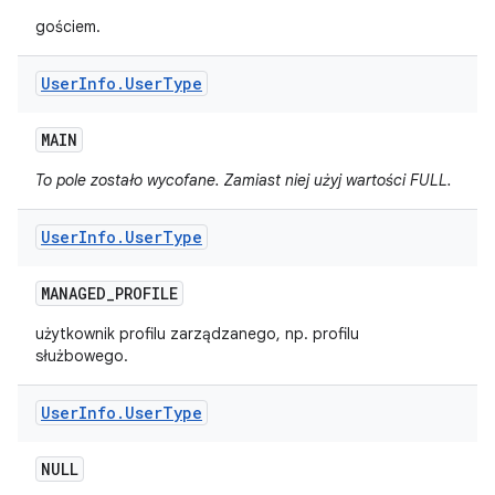
gościem.
User
Info
.
User
Type
MAIN
To pole zostało wycofane. Zamiast niej użyj wartości FULL.
User
Info
.
User
Type
MANAGED
_
PROFILE
użytkownik profilu zarządzanego, np. profilu
służbowego.
User
Info
.
User
Type
NULL