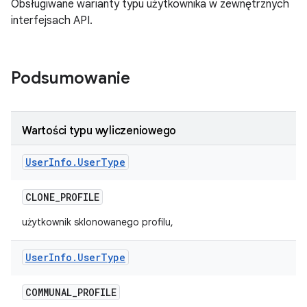
Obsługiwane warianty typu użytkownika w zewnętrznych
interfejsach API.
Podsumowanie
Wartości typu wyliczeniowego
User
Info
.
User
Type
CLONE
_
PROFILE
użytkownik sklonowanego profilu,
User
Info
.
User
Type
COMMUNAL
_
PROFILE