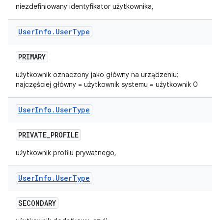
niezdefiniowany identyfikator użytkownika,
User
Info
.
User
Type
PRIMARY
użytkownik oznaczony jako główny na urządzeniu;
najczęściej główny = użytkownik systemu = użytkownik 0
User
Info
.
User
Type
PRIVATE
_
PROFILE
użytkownik profilu prywatnego,
User
Info
.
User
Type
SECONDARY