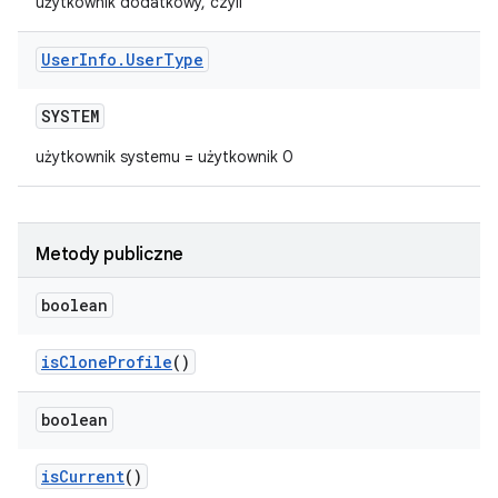
użytkownik dodatkowy, czyli
User
Info
.
User
Type
SYSTEM
użytkownik systemu = użytkownik 0
Metody publiczne
boolean
is
Clone
Profile
()
boolean
is
Current
()