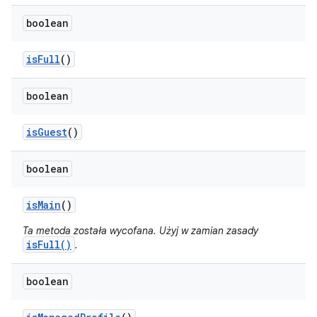
boolean
is
Full
()
boolean
is
Guest
()
boolean
is
Main
()
Ta metoda została wycofana. Użyj w zamian zasady
isFull()
.
boolean