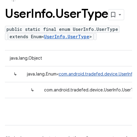
User
Info
.
User
Type
public static final enum UserInfo.UserType
extends Enum<
UserInfo.UserType
>
java.lang.Object
↳
java.lang.Enum<
com.android.tradefed.device.UserInfo
↳
com.android.tradefed.device.UserInfo.UserTy