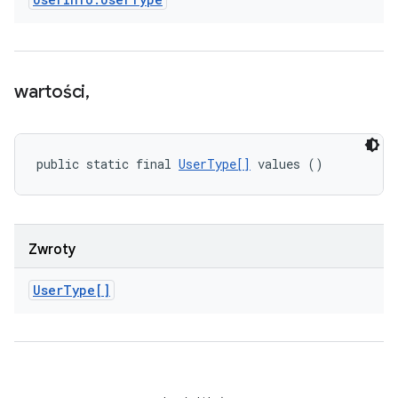
wartości
,
public static final 
UserType[]
 values ()
Zwroty
User
Type[]