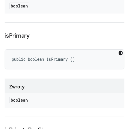
boolean
is
Primary
public boolean isPrimary ()
Zwroty
boolean