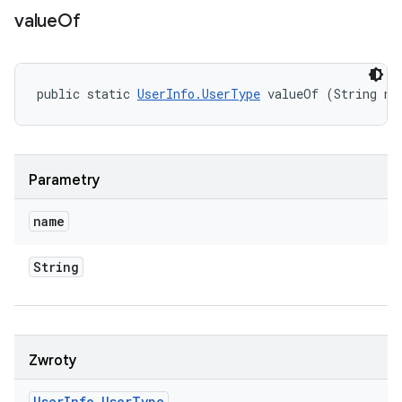
value
Of
public static 
UserInfo.UserType
 valueOf (String na
Parametry
name
String
Zwroty
User
Info
.
User
Type