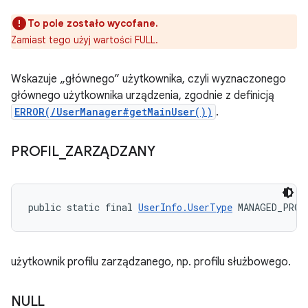
To pole zostało wycofane.
Zamiast tego użyj wartości FULL.
Wskazuje „głównego” użytkownika, czyli wyznaczonego
głównego użytkownika urządzenia, zgodnie z definicją
ERROR(/UserManager#getMainUser())
.
PROFIL
_
ZARZĄDZANY
public static final 
UserInfo.UserType
 MANAGED_PROF
użytkownik profilu zarządzanego, np. profilu służbowego.
NULL