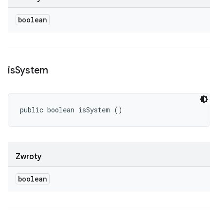
boolean
is
System
public boolean isSystem ()
Zwroty
boolean