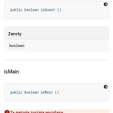
public boolean isGuest ()
Zwroty
boolean
is
Main
public boolean isMain ()
Ta metoda została wycofana.