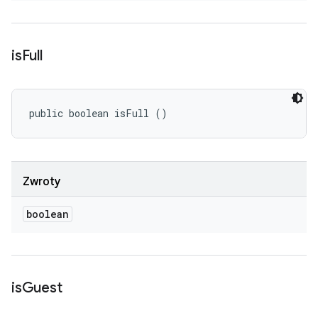
is
Full
public boolean isFull ()
Zwroty
boolean
is
Guest