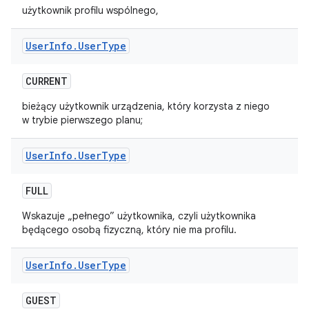
użytkownik profilu wspólnego,
User
Info
.
User
Type
CURRENT
bieżący użytkownik urządzenia, który korzysta z niego
w trybie pierwszego planu;
User
Info
.
User
Type
FULL
Wskazuje „pełnego” użytkownika, czyli użytkownika
będącego osobą fizyczną, który nie ma profilu.
User
Info
.
User
Type
GUEST