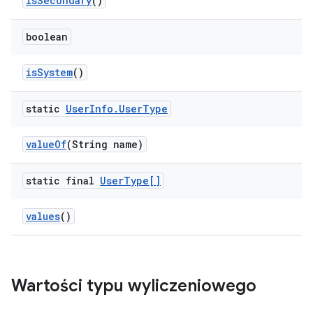
is
Secondary
()
boolean
is
System
()
static
User
Info
.
User
Type
value
Of
(String name)
static final
User
Type[]
values
()
Wartości typu wyliczeniowego