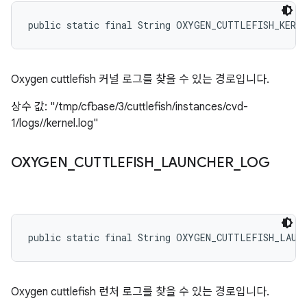
public static final String OXYGEN_CUTTLEFISH_KERN
Oxygen cuttlefish 커널 로그를 찾을 수 있는 경로입니다.
상수 값: "/tmp/cfbase/3/cuttlefish/instances/cvd-
1/logs//kernel.log"
OXYGEN
_
CUTTLEFISH
_
LAUNCHER
_
LOG
public static final String OXYGEN_CUTTLEFISH_LAUN
Oxygen cuttlefish 런처 로그를 찾을 수 있는 경로입니다.