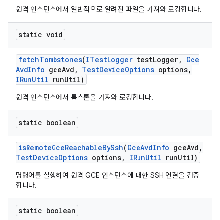
원격 인스턴스에서 일반적으로 알려진 파일을 가져와 로깅합니다.
static void
fetch
Tombstones
(
ITest
Logger
test
Logger
,
Gce
Avd
Info
gce
Avd
,
Test
Device
Options
options
,
IRun
Util
run
Util)
원격 인스턴스에서 툼스톤을 가져와 로깅합니다.
static boolean
is
Remote
Gce
Reachable
By
Ssh
(
Gce
Avd
Info
gce
Avd
,
Test
Device
Options
options
,
IRun
Util
run
Util)
명령어를 실행하여 원격 GCE 인스턴스에 대한 SSH 연결을 검증
합니다.
static boolean