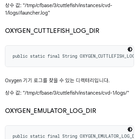
상수 값: "/tmp/cfbase/3/cuttlefish/instances/cvd-
1/logs//launcher.log"
OXYGEN
_
CUTTLEFISH
_
LOG
_
DIR
public static final String OXYGEN_CUTTLEFISH_LOG_
Oxygen 기기 로그를 찾을 수 있는 디렉터리입니다.
상수 값: "/tmp/cfbase/3/cuttlefish/instances/cvd-1/logs/"
OXYGEN
_
EMULATOR
_
LOG
_
DIR
public static final String OXYGEN_EMULATOR_LOG_DI