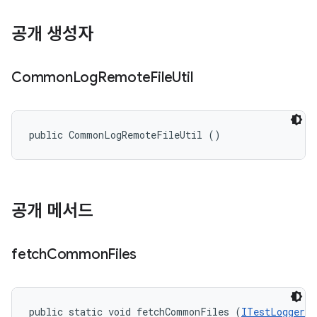
공개 생성자
Common
Log
Remote
File
Util
public CommonLogRemoteFileUtil ()
공개 메서드
fetch
Common
Files
public static void fetchCommonFiles (
ITestLogger
 t