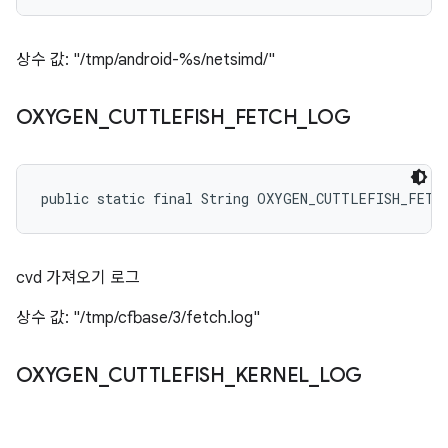
상수 값: "/tmp/android-%s/netsimd/"
OXYGEN
_
CUTTLEFISH
_
FETCH
_
LOG
public static final String OXYGEN_CUTTLEFISH_FETC
cvd 가져오기 로그
상수 값: "/tmp/cfbase/3/fetch.log"
OXYGEN
_
CUTTLEFISH
_
KERNEL
_
LOG