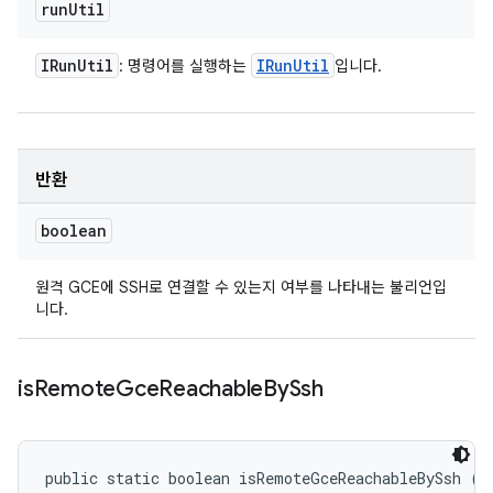
run
Util
IRun
Util
IRun
Util
: 명령어를 실행하는
입니다.
반환
boolean
원격 GCE에 SSH로 연결할 수 있는지 여부를 나타내는 불리언입
니다.
is
Remote
Gce
Reachable
By
Ssh
public static boolean isRemoteGceReachableBySsh (
G