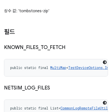
상수 값: 'tombstones-zip'
필드
KNOWN
_
FILES
_
TO
_
FETCH
public static final 
MultiMap
<
TestDeviceOptions.Ins
NETSIM
_
LOG
_
FILES
public static final List<
CommonLogRemoteFileUtil.K