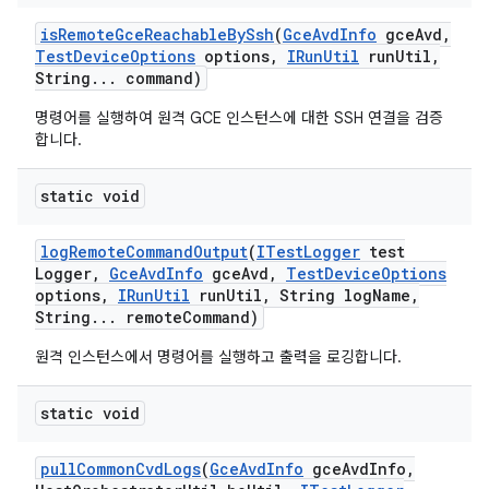
is
Remote
Gce
Reachable
By
Ssh
(
Gce
Avd
Info
gce
Avd
,
Test
Device
Options
options
,
IRun
Util
run
Util
,
String
.
.
.
command)
명령어를 실행하여 원격 GCE 인스턴스에 대한 SSH 연결을 검증
합니다.
static void
log
Remote
Command
Output
(
ITest
Logger
test
Logger
,
Gce
Avd
Info
gce
Avd
,
Test
Device
Options
options
,
IRun
Util
run
Util
,
String log
Name
,
String
.
.
.
remote
Command)
원격 인스턴스에서 명령어를 실행하고 출력을 로깅합니다.
static void
pull
Common
Cvd
Logs
(
Gce
Avd
Info
gce
Avd
Info
,