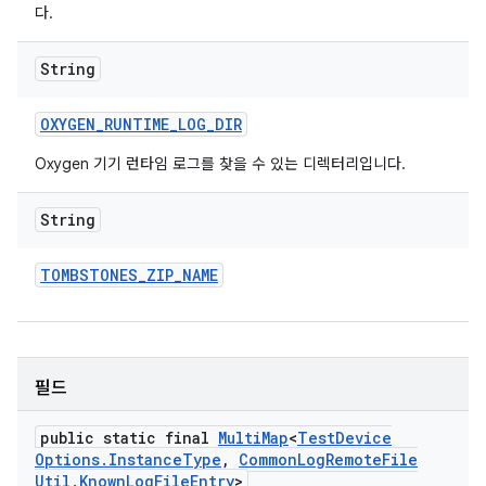
다.
String
OXYGEN
_
RUNTIME
_
LOG
_
DIR
Oxygen 기기 런타임 로그를 찾을 수 있는 디렉터리입니다.
String
TOMBSTONES
_
ZIP
_
NAME
필드
public static final
Multi
Map
<
Test
Device
Options
.
Instance
Type
,
Common
Log
Remote
File
Util
.
Known
Log
File
Entry
>