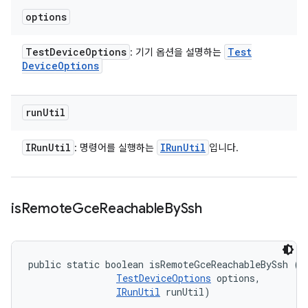
options
Test
Device
Options
Test
: 기기 옵션을 설명하는
Device
Options
run
Util
IRun
Util
IRun
Util
: 명령어를 실행하는
입니다.
is
Remote
Gce
Reachable
By
Ssh
public static boolean isRemoteGceReachableBySsh (
G
TestDeviceOptions
 options, 

IRunUtil
 runUtil)