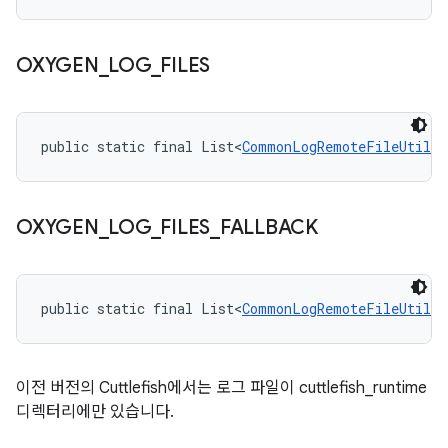
OXYGEN
_
LOG
_
FILES
public static final List<
CommonLogRemoteFileUtil.K
OXYGEN
_
LOG
_
FILES
_
FALLBACK
public static final List<
CommonLogRemoteFileUtil.K
이전 버전의 Cuttlefish에서는 로그 파일이 cuttlefish_runtime
디렉터리에만 있습니다.