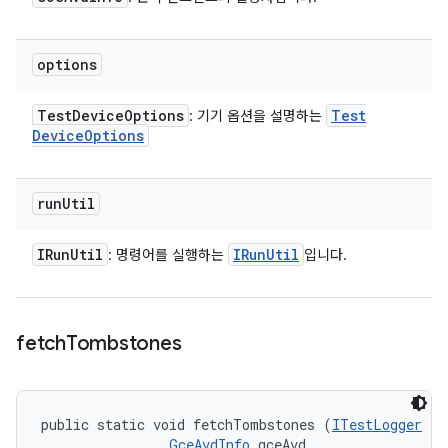
options
Test
Device
Options
Test
: 기기 옵션을 설명하는
Device
Options
run
Util
IRun
Util
IRun
Util
: 명령어를 실행하는
입니다.
fetch
Tombstones
public static void fetchTombstones (
ITestLogger
 te
GceAvdInfo
 gceAvd, 
