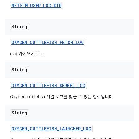
NETSIM
_
USER
_
LOG
_
DIR
String
OXYGEN
_
CUTTLEFISH
_
FETCH
_
LOG
cvd 가져오기 로그
String
OXYGEN
_
CUTTLEFISH
_
KERNEL
_
LOG
Oxygen cuttlefish 커널 로그를 찾을 수 있는 경로입니다.
String
OXYGEN
_
CUTTLEFISH
_
LAUNCHER
_
LOG