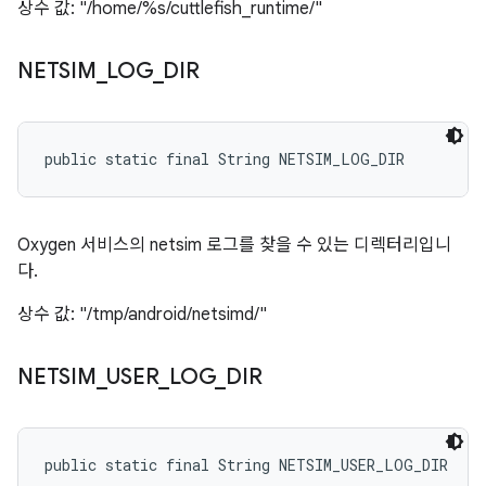
상수 값: "/home/%s/cuttlefish_runtime/"
NETSIM
_
LOG
_
DIR
public static final String NETSIM_LOG_DIR
Oxygen 서비스의 netsim 로그를 찾을 수 있는 디렉터리입니
다.
상수 값: "/tmp/android/netsimd/"
NETSIM
_
USER
_
LOG
_
DIR
public static final String NETSIM_USER_LOG_DIR