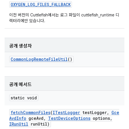
OXYGEN
_
LOG
_
FILES
_
FALLBACK
이전 버전의 Cuttlefish에서는 로그 파일이 cuttlefish_runtime 디
렉터리에만 있습니다.
공개 생성자
Common
Log
Remote
File
Util
()
공개 메서드
static void
fetch
Common
Files
(
ITest
Logger
test
Logger
,
Gce
Avd
Info
gce
Avd
,
Test
Device
Options
options
,
IRun
Util
run
Util)