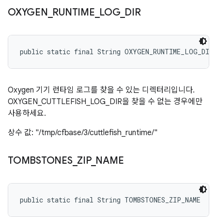
OXYGEN
_
RUNTIME
_
LOG
_
DIR
public static final String OXYGEN_RUNTIME_LOG_DIR
Oxygen 기기 런타임 로그를 찾을 수 있는 디렉터리입니다.
OXYGEN_CUTTLEFISH_LOG_DIR을 찾을 수 없는 경우에만
사용하세요.
상수 값: "/tmp/cfbase/3/cuttlefish_runtime/"
TOMBSTONES
_
ZIP
_
NAME
public static final String TOMBSTONES_ZIP_NAME