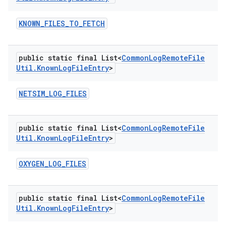
KNOWN
_
FILES
_
TO
_
FETCH
public static final List<
Common
Log
Remote
File
Util
.
Known
Log
File
Entry
>
NETSIM
_
LOG
_
FILES
public static final List<
Common
Log
Remote
File
Util
.
Known
Log
File
Entry
>
OXYGEN
_
LOG
_
FILES
public static final List<
Common
Log
Remote
File
Util
.
Known
Log
File
Entry
>