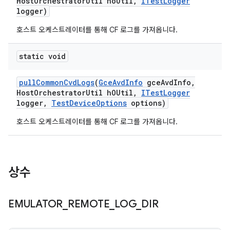
Host
Orchestrator
Util ho
Util
,
ITest
Logger
logger)
호스트 오케스트레이터를 통해 CF 로그를 가져옵니다.
static void
pull
Common
Cvd
Logs
(
Gce
Avd
Info
gce
Avd
Info
,
Host
Orchestrator
Util h
OUtil
,
ITest
Logger
logger
,
Test
Device
Options
options)
호스트 오케스트레이터를 통해 CF 로그를 가져옵니다.
상수
EMULATOR
_
REMOTE
_
LOG
_
DIR