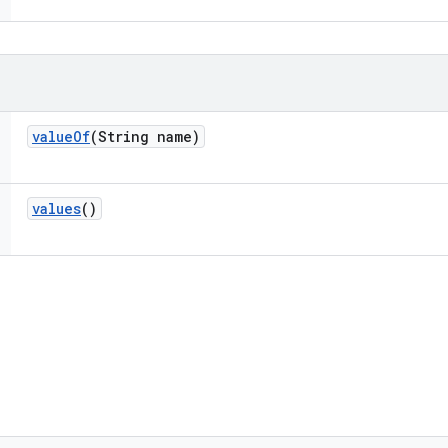
value
Of
(String name)
values
()