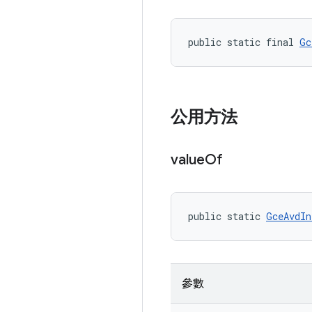
public static final 
Gc
公用方法
value
Of
public static 
GceAvdIn
參數