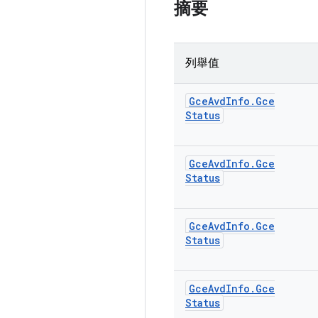
摘要
列舉值
Gce
Avd
Info
.
Gce
Status
Gce
Avd
Info
.
Gce
Status
Gce
Avd
Info
.
Gce
Status
Gce
Avd
Info
.
Gce
Status