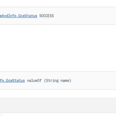
eAvdInfo.GceStatus
 SUCCESS
fo.GceStatus
 valueOf (String name)