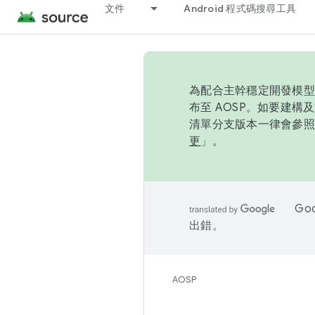
文件
Android 程式碼搜尋工具
為配合主幹穩定開發模型，
布至 AOSP。如要建構及
清單分支版本一律會參照推
更
」。
Go
出錯。
AOSP