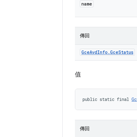
name
傳回
Gce
Avd
Info
.
Gce
Status
值
public static final 
Gc
傳回