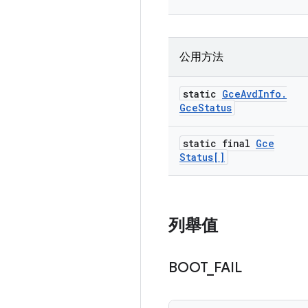
公用方法
static
Gce
Avd
Info
.
Gce
Status
static final
Gce
Status[]
列舉值
BOOT
_
FAIL