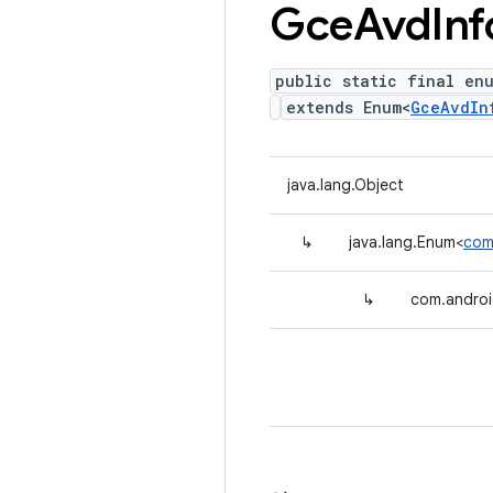
Gce
Avd
Inf
public static final en
extends Enum<
GceAvdIn
java.lang.Object
↳
java.lang.Enum<
com
↳
com.androi