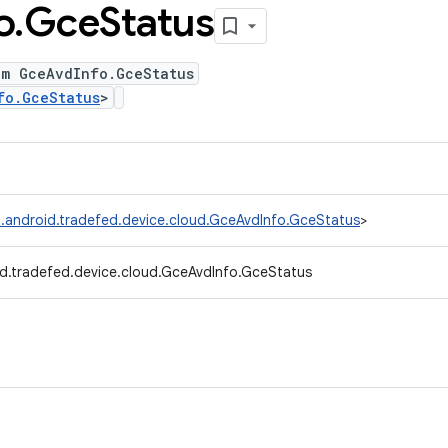
o
.
Gce
Status
um GceAvdInfo.GceStatus
fo.GceStatus
>
.android.tradefed.device.cloud.GceAvdInfo.GceStatus
>
d.tradefed.device.cloud.GceAvdInfo.GceStatus