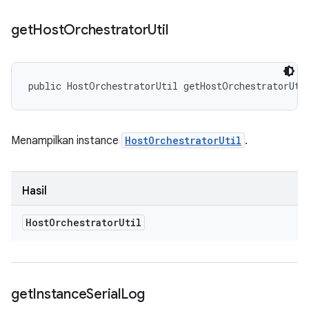
get
Host
Orchestrator
Util
public HostOrchestratorUtil getHostOrchestratorUti
Menampilkan instance
HostOrchestratorUtil
.
Hasil
Host
Orchestrator
Util
get
Instance
Serial
Log