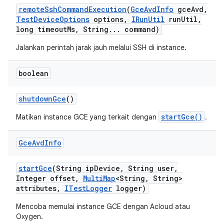
remote
Ssh
Command
Execution
(
Gce
Avd
Info
gce
Avd
,
Test
Device
Options
options
,
IRun
Util
run
Util
,
long timeout
Ms
,
String
.
.
.
command)
Jalankan perintah jarak jauh melalui SSH di instance.
boolean
shutdown
Gce
()
startGce()
Matikan instance GCE yang terkait dengan
.
Gce
Avd
Info
start
Gce
(String ip
Device
,
String user
,
Integer offset
,
Multi
Map
<String
,
String>
attributes
,
ITest
Logger
logger)
Mencoba memulai instance GCE dengan Acloud atau
Oxygen.