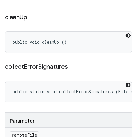
clean
Up
public void cleanUp ()
collect
Error
Signatures
public static void collectErrorSignatures (File re
Parameter
remote
File