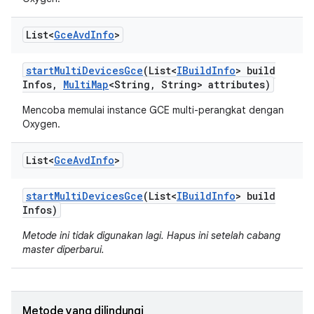
List<
Gce
Avd
Info
>
start
Multi
Devices
Gce
(List<
IBuild
Info
> build
Infos
,
Multi
Map
<String
,
String> attributes)
Mencoba memulai instance GCE multi-perangkat dengan
Oxygen.
List<
Gce
Avd
Info
>
start
Multi
Devices
Gce
(List<
IBuild
Info
> build
Infos)
Metode ini tidak digunakan lagi. Hapus ini setelah cabang
master diperbarui.
Metode yang dilindungi