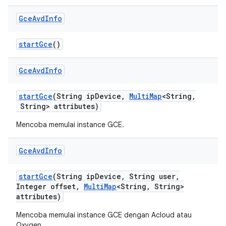
Gce
Avd
Info
start
Gce
()
Gce
Avd
Info
start
Gce
(String ip
Device
,
Multi
Map
<String
,
String> attributes)
Mencoba memulai instance GCE.
Gce
Avd
Info
start
Gce
(String ip
Device
,
String user
,
Integer offset
,
Multi
Map
<String
,
String>
attributes)
Mencoba memulai instance GCE dengan Acloud atau
Oxygen.