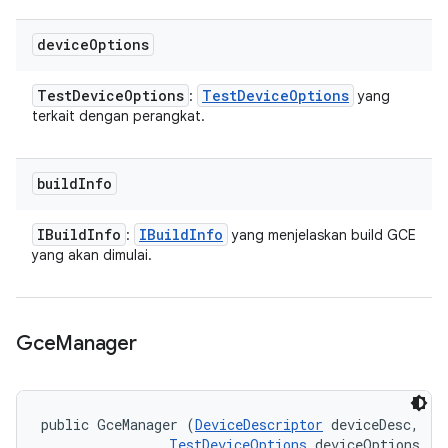
device
Options
Test
Device
Options
Test
Device
Options
:
yang
terkait dengan perangkat.
build
Info
IBuild
Info
IBuild
Info
:
yang menjelaskan build GCE
yang akan dimulai.
Gce
Manager
public GceManager (
DeviceDescriptor
 deviceDesc, 

TestDeviceOptions
 deviceOptions, 
