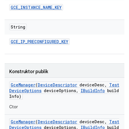
GCE
_
INSTANCE
_
NAME
_
KEY
String
GCE
_
IP
_
PRECONFIGURED
_
KEY
Konstruktor publik
Gce
Manager
(
Device
Descriptor
device
Desc
,
Test
Device
Options
device
Options
,
IBuild
Info
build
Info)
Ctor
Gce
Manager
(
Device
Descriptor
device
Desc
,
Test
Device
Options
device
Options
,
IBuild
Info
build