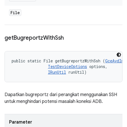
File
get
Bugreportz
With
Ssh
public static File getBugreportzWithSsh (
GceAvdInf
TestDeviceOptions
 options, 

IRunUtil
 runUtil)
Dapatkan bugreportz dari perangkat menggunakan SSH
untuk menghindari potensi masalah koneksi ADB.
Parameter