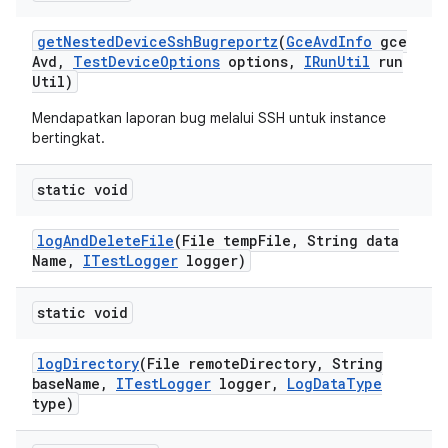
get
Nested
Device
Ssh
Bugreportz
(
Gce
Avd
Info
gce
Avd
,
Test
Device
Options
options
,
IRun
Util
run
Util)
Mendapatkan laporan bug melalui SSH untuk instance
bertingkat.
static void
log
And
Delete
File
(File temp
File
,
String data
Name
,
ITest
Logger
logger)
static void
log
Directory
(File remote
Directory
,
String
base
Name
,
ITest
Logger
logger
,
Log
Data
Type
type)