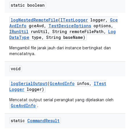
static boolean
log
Nested
Remote
File
(
ITest
Logger
logger
,
Gce
Avd
Info
gce
Avd
,
Test
Device
Options
options
,
IRun
Util
run
Util
,
String remote
File
Path
,
Log
Data
Type
type
,
String base
Name)
Mengambil file jarak jauh dari instance bertingkat dan
mencatatnya.
void
log
Serial
Output
(
Gce
Avd
Info
infos
,
ITest
Logger
logger)
Mencatat output serial perangkat yang dijelaskan oleh
GceAvdInfo
.
static
Command
Result