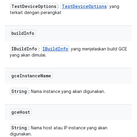
Test
Device
Options
Test
Device
Options
:
yang
terkait dengan perangkat
build
Info
IBuild
Info
IBuild
Info
:
yang menjelaskan build GCE
yang akan dimulai.
gce
Instance
Name
String
: Nama instance yang akan digunakan.
gce
Host
String
: Nama host atau IP instance yang akan
digunakan.