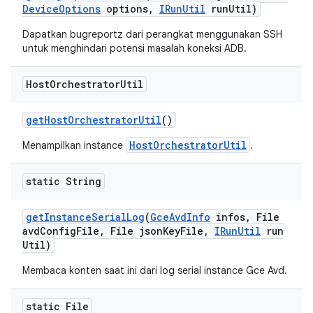
Device
Options
options
,
IRun
Util
run
Util)
Dapatkan bugreportz dari perangkat menggunakan SSH
untuk menghindari potensi masalah koneksi ADB.
Host
Orchestrator
Util
get
Host
Orchestrator
Util
()
HostOrchestratorUtil
Menampilkan instance
.
static String
get
Instance
Serial
Log
(
Gce
Avd
Info
infos
,
File
avd
Config
File
,
File json
Key
File
,
IRun
Util
run
Util)
Membaca konten saat ini dari log serial instance Gce Avd.
static File