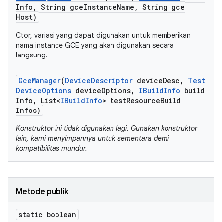
Info
,
String gce
Instance
Name
,
String gce
Host)
Ctor, variasi yang dapat digunakan untuk memberikan
nama instance GCE yang akan digunakan secara
langsung.
Gce
Manager
(
Device
Descriptor
device
Desc
,
Test
Device
Options
device
Options
,
IBuild
Info
build
Info
,
List<
IBuild
Info
> test
Resource
Build
Infos)
Konstruktor ini tidak digunakan lagi. Gunakan konstruktor
lain, kami menyimpannya untuk sementara demi
kompatibilitas mundur.
Metode publik
static boolean