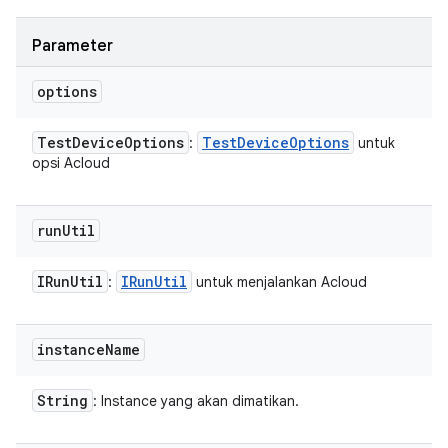
Parameter
options
Test
Device
Options
Test
Device
Options
:
untuk
opsi Acloud
run
Util
IRun
Util
IRun
Util
:
untuk menjalankan Acloud
instance
Name
String
: Instance yang akan dimatikan.