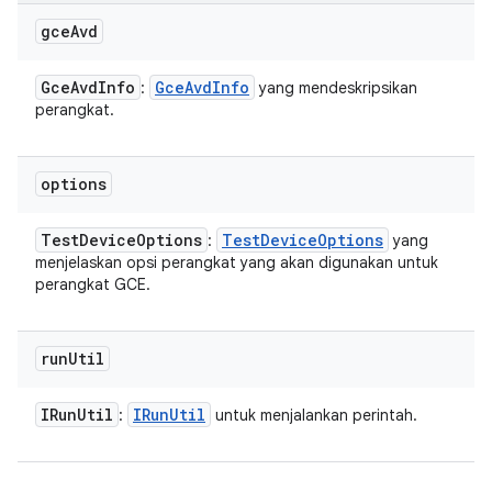
gce
Avd
Gce
Avd
Info
Gce
Avd
Info
:
yang mendeskripsikan
perangkat.
options
Test
Device
Options
Test
Device
Options
:
yang
menjelaskan opsi perangkat yang akan digunakan untuk
perangkat GCE.
run
Util
IRun
Util
IRun
Util
:
untuk menjalankan perintah.