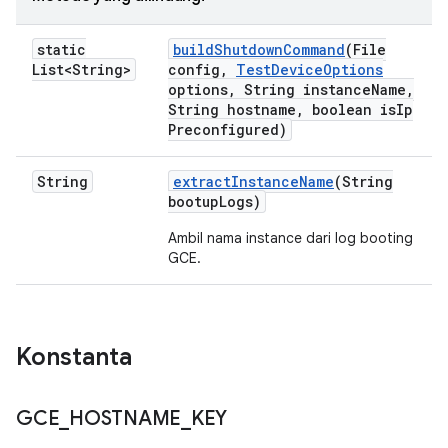
static
build
Shutdown
Command
(File
List<String>
config
,
Test
Device
Options
options
,
String instance
Name
,
String hostname
,
boolean is
Ip
Preconfigured)
String
extract
Instance
Name
(String
bootup
Logs)
Ambil nama instance dari log booting
GCE.
Konstanta
GCE
_
HOSTNAME
_
KEY