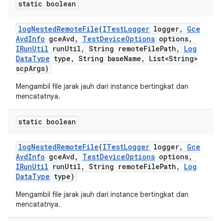
static boolean
log
Nested
Remote
File
(
ITest
Logger
logger
,
Gce
Avd
Info
gce
Avd
,
Test
Device
Options
options
,
IRun
Util
run
Util
,
String remote
File
Path
,
Log
Data
Type
type
,
String base
Name
,
List<String>
scp
Args)
Mengambil file jarak jauh dari instance bertingkat dan
mencatatnya.
static boolean
log
Nested
Remote
File
(
ITest
Logger
logger
,
Gce
Avd
Info
gce
Avd
,
Test
Device
Options
options
,
IRun
Util
run
Util
,
String remote
File
Path
,
Log
Data
Type
type)
Mengambil file jarak jauh dari instance bertingkat dan
mencatatnya.