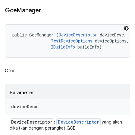
Gce
Manager
public GceManager (
DeviceDescriptor
 deviceDesc, 

TestDeviceOptions
 deviceOptions, 

IBuildInfo
 buildInfo)
Ctor
Parameter
device
Desc
Device
Descriptor
Device
Descriptor
:
yang akan
dikaitkan dengan perangkat GCE.