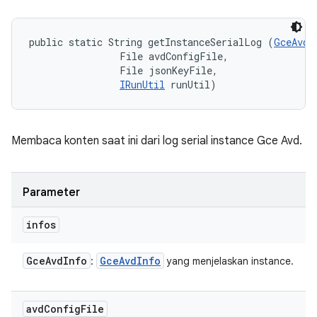
public static String getInstanceSerialLog (
GceAvdI
                File avdConfigFile, 

                File jsonKeyFile, 

IRunUtil
 runUtil)
Membaca konten saat ini dari log serial instance Gce Avd.
Parameter
infos
Gce
Avd
Info
Gce
Avd
Info
:
yang menjelaskan instance.
avd
Config
File