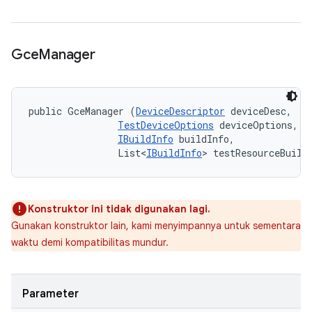
Gce
Manager
public GceManager (
DeviceDescriptor
 deviceDesc, 

TestDeviceOptions
 deviceOptions, 

IBuildInfo
 buildInfo, 

                List<
IBuildInfo
> testResourceBuild
Konstruktor ini tidak digunakan lagi.
Gunakan konstruktor lain, kami menyimpannya untuk sementara
waktu demi kompatibilitas mundur.
Parameter