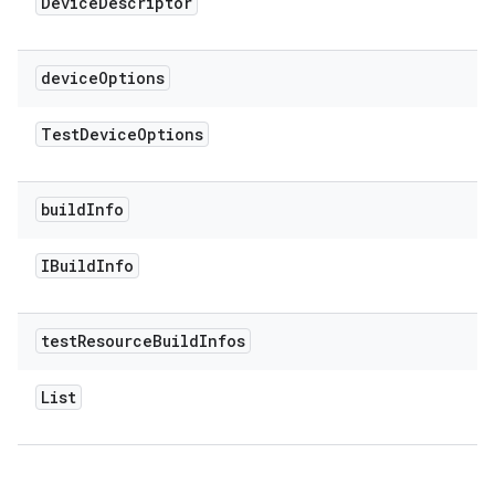
Device
Descriptor
device
Options
Test
Device
Options
build
Info
IBuild
Info
test
Resource
Build
Infos
List