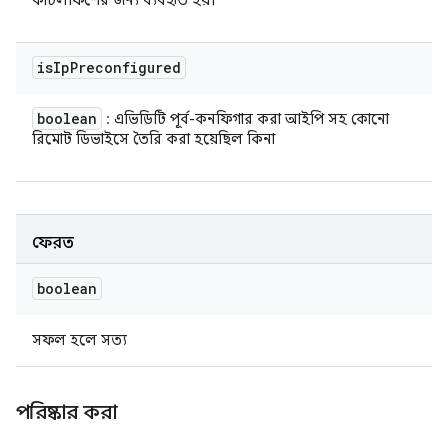
কাটলফিশের জন্য ব্যবহৃত হয়।
is
Ip
Preconfigured
boolean
: এভিডিটি পূর্ব-কনফিগার করা আইপি সহ কোনো
রিমোট ডিভাইসে তৈরি করা হয়েছিল কিনা
ফেরত
boolean
সফল হলে সত্য
পরিষ্কার করা