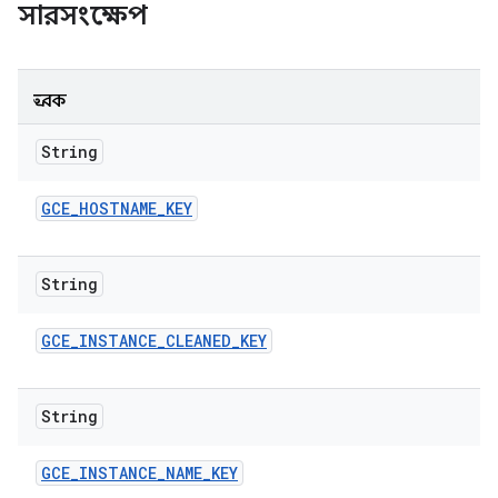
সারসংক্ষেপ
ধ্রুবক
String
GCE
_
HOSTNAME
_
KEY
String
GCE
_
INSTANCE
_
CLEANED
_
KEY
String
GCE
_
INSTANCE
_
NAME
_
KEY