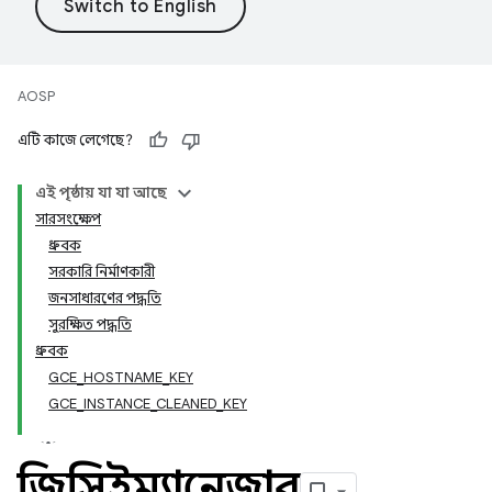
AOSP
এটি কাজে লেগেছে?
এই পৃষ্ঠায় যা যা আছে
সারসংক্ষেপ
ধ্রুবক
সরকারি নির্মাণকারী
জনসাধারণের পদ্ধতি
সুরক্ষিত পদ্ধতি
ধ্রুবক
GCE_HOSTNAME_KEY
GCE_INSTANCE_CLEANED_KEY
জিসিইম্যানেজার