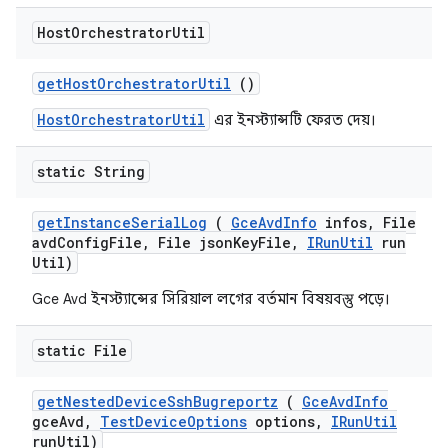
Host
Orchestrator
Util
get
Host
Orchestrator
Util
()
HostOrchestratorUtil
এর ইনস্ট্যান্সটি ফেরত দেয়।
static String
get
Instance
Serial
Log
(
Gce
Avd
Info
infos
,
File
avd
Config
File
,
File json
Key
File
,
IRun
Util
run
Util)
Gce Avd ইনস্ট্যান্সের সিরিয়াল লগের বর্তমান বিষয়বস্তু পড়ে।
static File
get
Nested
Device
Ssh
Bugreportz
(
Gce
Avd
Info
gce
Avd
,
Test
Device
Options
options
,
IRun
Util
run
Util)