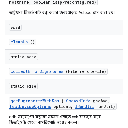
hostname
,
boolean is
Ip
Preconfigured)
ভার্চুয়াল ডিভাইসটি বন্ধ করার জন্য প্রকৃত Acloud রান করা হয়।
void
clean
Up
()
static void
collect
Error
Signatures
(File remote
File)
static File
get
Bugreportz
With
Ssh
(
Gce
Avd
Info
gce
Avd
,
Test
Device
Options
options
,
IRun
Util
run
Util)
adb সংযোগের সম্ভাব্য সমস্যা এড়াতে ssh ব্যবহার করে
ডিভাইসটি থেকে বাগরিপোর্ট সংগ্রহ করুন।