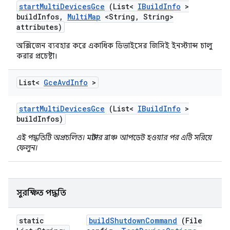
start
Multi
Devices
Gce
(List<
IBuild
Info
>
build
Infos
,
Multi
Map
<String
,
String>
attributes)
অক্সিজেন ব্যবহার করে একাধিক ডিভাইসের জিসিই ইনস্ট্যান্স চালু
করার প্রচেষ্টা।
List<
Gce
Avd
Info
>
start
Multi
Devices
Gce
(List<
IBuild
Info
>
build
Infos)
এই পদ্ধতিটি অপ্রচলিত। মাস্টার ব্রাঞ্চ আপডেট হওয়ার পর এটি সরিয়ে
ফেলুন।
সুরক্ষিত পদ্ধতি
static
build
Shutdown
Command
(File