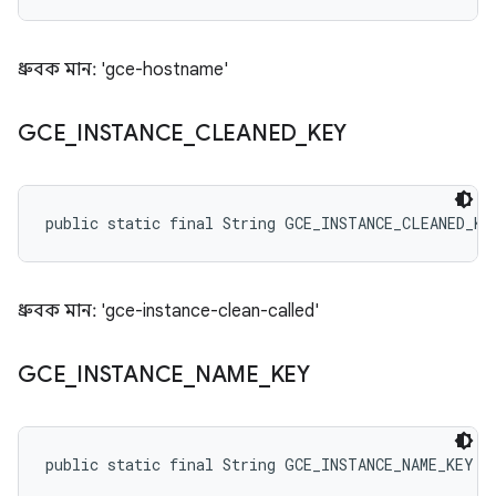
ধ্রুবক মান: 'gce-hostname'
GCE
_
INSTANCE
_
CLEANED
_
KEY
public static final String GCE_INSTANCE_CLEANED_KE
ধ্রুবক মান: 'gce-instance-clean-called'
GCE
_
INSTANCE
_
NAME
_
KEY
public static final String GCE_INSTANCE_NAME_KEY