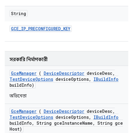
String
GCE
_
IP
_
PRECONFIGURED
_
KEY
সরকারি নির্মাণকারী
Gce
Manager
(
Device
Descriptor
device
Desc
,
Test
Device
Options
device
Options
,
IBuild
Info
build
Info)
অভিনেতা
Gce
Manager
(
Device
Descriptor
device
Desc
,
Test
Device
Options
device
Options
,
IBuild
Info
build
Info
,
String gce
Instance
Name
,
String gce
Host)