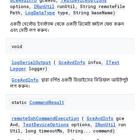
Gce
Avd
Info
gce
Avd
,
Test
Device
Options
options
,
IRun
Util
run
Util
,
String remote
File
Path
,
Log
Data
Type
type
,
String base
Name)
একটি নেস্টেড ইনস্ট্যান্স থেকে একটি রিমোট ফাইল ফেচ করুন
এবং সেটি লগ করুন।
void
log
Serial
Output
(
Gce
Avd
Info
infos
,
ITest
Logger
logger)
GceAvdInfo
দ্বারা বর্ণিত একটি ডিভাইসের সিরিয়াল আউটপুট
লগ করুন।
static
Command
Result
remote
Ssh
Command
Execution
(
Gce
Avd
Info
gce
Avd
,
Test
Device
Options
options
,
IRun
Util
run
Util
,
long timeout
Ms
,
String
.
.
.
command)