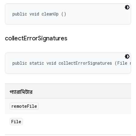
public void cleanUp ()
collect
Error
Signatures
public static void collectErrorSignatures (File re
প্যারামিটার
remote
File
File