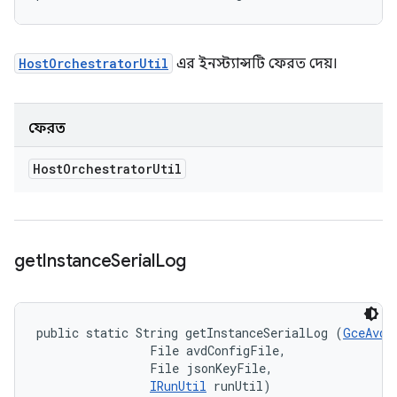
HostOrchestratorUtil
এর ইনস্ট্যান্সটি ফেরত দেয়।
ফেরত
Host
Orchestrator
Util
get
Instance
Serial
Log
public static String getInstanceSerialLog (
GceAvdI
                File avdConfigFile, 

                File jsonKeyFile, 

IRunUtil
 runUtil)