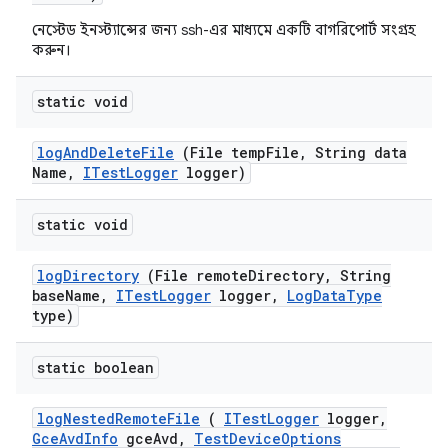
নেস্টেড ইনস্ট্যান্সের জন্য ssh-এর মাধ্যমে একটি বাগরিপোর্ট সংগ্রহ
করুন।
static void
log
And
Delete
File
(File temp
File
,
String data
Name
,
ITest
Logger
logger)
static void
log
Directory
(File remote
Directory
,
String
base
Name
,
ITest
Logger
logger
,
Log
Data
Type
type)
static boolean
log
Nested
Remote
File
(
ITest
Logger
logger
,
Gce
Avd
Info
gce
Avd
,
Test
Device
Options