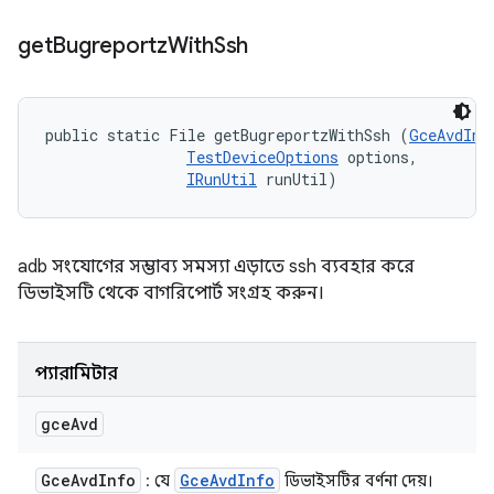
get
Bugreportz
With
Ssh
public static File getBugreportzWithSsh (
GceAvdInf
TestDeviceOptions
 options, 

IRunUtil
 runUtil)
adb সংযোগের সম্ভাব্য সমস্যা এড়াতে ssh ব্যবহার করে
ডিভাইসটি থেকে বাগরিপোর্ট সংগ্রহ করুন।
প্যারামিটার
gce
Avd
Gce
Avd
Info
Gce
Avd
Info
: যে
ডিভাইসটির বর্ণনা দেয়।