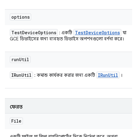
options
Test
Device
Options
Test
Device
Options
: একটি
যা
GCE ডিভাইসের জন্য ব্যবহৃত ডিভাইস অপশনগুলো বর্ণনা করে।
run
Util
IRun
Util
IRun
Util
: কমান্ড কার্যকর করার জন্য একটি
।
ফেরত
File
একটি ফাইল যা জিপ বাগরিপোর্টের দিকে নির্দেশ করে, অথবা