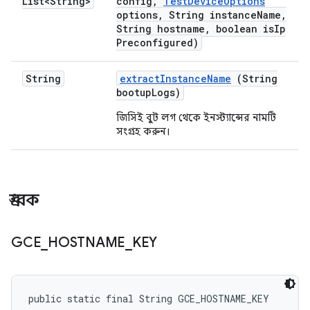
List<String>
config
,
Test
Device
Options
options
,
String instance
Name
,
String hostname
,
boolean is
Ip
Preconfigured)
String
extract
Instance
Name
(String
bootup
Logs)
জিসিই বুট লগ থেকে ইনস্ট্যান্সের নামটি
সংগ্রহ করুন।
ধ্রুবক
GCE
_
HOSTNAME
_
KEY
public static final String GCE_HOSTNAME_KEY