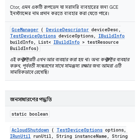
Ctor, এমন একটি রূপভেদ যা সরাসরি ব্যবহারের জন্য GCE
ইনস্ট্যান্সের নাম প্রদান করতে ব্যবহার করা যেতে পারে।
Gce
Manager
(
Device
Descriptor
device
Desc
,
Test
Device
Options
device
Options
,
IBuild
Info
build
Info
,
List<
IBuild
Info
> test
Resource
Build
Infos)
এই কনস্ট্রাক্টরটি এখন আর ব্যবহার করা হয় না। অন্য কনস্ট্রাক্টর ব্যবহার
করুন, পূর্ববর্তী সংস্করণের সাথে সামঞ্জস্য রক্ষার জন্য আমরা এটি
সাময়িকভাবে রেখেছি।
জনসাধারণের পদ্ধতি
static boolean
Acloud
Shutdown
(
Test
Device
Options
options
,
IRun
Util
run
Util
,
String instance
Name
,
String