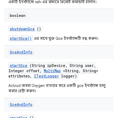
একটি ইনস্ট্যান্সে ssh-এর মাধ্যমে রিমোট কমান্ডটি চালান।
boolean
shutdown
Gce
()
startGce()
এর সাথে যুক্ত Gce ইনস্ট্যান্সটি বন্ধ করুন।
Gce
Avd
Info
start
Gce
(String ip
Device
,
String user
,
Integer offset
,
Multi
Map
<String
,
String>
attributes
,
ITest
Logger
logger)
Acloud অথবা Oxygen ব্যবহার করে একটি gce ইনস্ট্যান্স চালু
করার চেষ্টা করুন।
Gce
Avd
Info
start
Gce
()