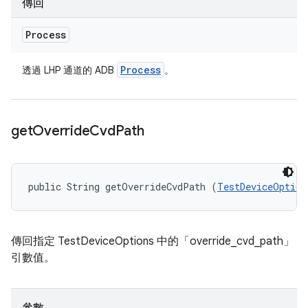
傳回
Process
Process
透過 LHP 通道的 ADB
。
get
Override
Cvd
Path
public String getOverrideCvdPath (
TestDeviceOption
傳回指定 TestDeviceOptions 中的「override_cvd_path」
引數值。