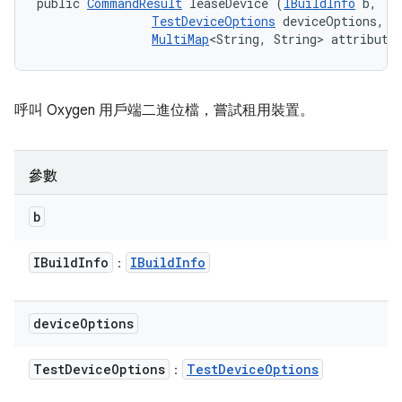
public 
CommandResult
 leaseDevice (
IBuildInfo
 b, 

TestDeviceOptions
 deviceOptions, 

MultiMap
<String, String> attribute
呼叫 Oxygen 用戶端二進位檔，嘗試租用裝置。
參數
b
IBuild
Info
IBuild
Info
：
device
Options
Test
Device
Options
Test
Device
Options
：