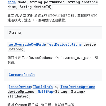
Mode
mode
,
String port
Number
,
String instance
Name
,
String device
Id)
建立 ADB 或 SSH 通道至指定的執行個體名稱，並根據指定的
通道模式，透過 LHP 將端點指派給裝置。
String
get
Override
Cvd
Path
(
Test
Device
Options
device
Options)
傳回指定 TestDeviceOptions 中的「override_cvd_path」引
數值。
Command
Result
lease
Device
(
IBuild
Info
b
,
Test
Device
Options
device
Options
,
Multi
Map
<String
,
String>
attributes)
呼叫 Oxygen 用戶端二進位檔，嘗試租用裝置。