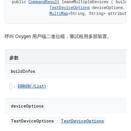
public 
CommandResult
 leaseMultipleDevices (
 buildIn
TestDeviceOptions
 deviceOptions, 

MultiMap
<String, String> attribute
呼叫 Oxygen 用戶端二進位檔，嘗試租用多部裝置。
參數
build
Infos
ERROR(
/
List
)
：
device
Options
Test
Device
Options
Test
Device
Options
：