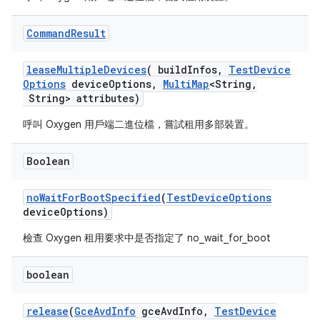
Command
Result
lease
Multiple
Devices
(
build
Infos
,
Test
Device
Options
device
Options
,
Multi
Map
<String
,
String> attributes)
呼叫 Oxygen 用戶端二進位檔，嘗試租用多部裝置。
Boolean
no
Wait
For
Boot
Specified
(
Test
Device
Options
device
Options)
檢查 Oxygen 租用要求中是否指定了 no_wait_for_boot
boolean
release
(
Gce
Avd
Info
gce
Avd
Info
,
Test
Device