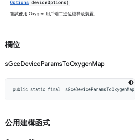
Options
device
Options)
嘗試使用 Oxygen 用戶端二進位檔釋放裝置。
欄位
s
Gce
Device
Params
To
Oxygen
Map
public static final 
 sGceDeviceParamsToOxygenMap
公用建構函式