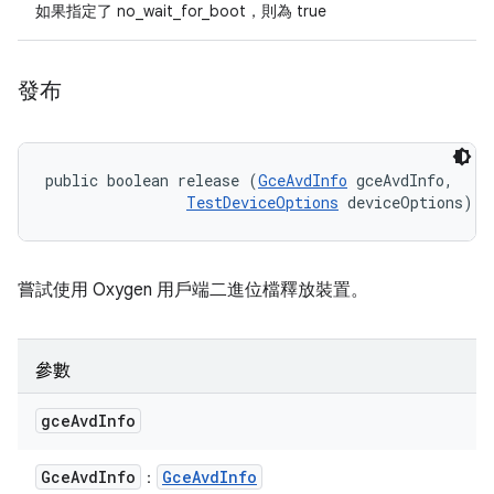
如果指定了 no_wait_for_boot，則為 true
發布
public boolean release (
GceAvdInfo
 gceAvdInfo, 

TestDeviceOptions
 deviceOptions)
嘗試使用 Oxygen 用戶端二進位檔釋放裝置。
參數
gce
Avd
Info
Gce
Avd
Info
Gce
Avd
Info
：