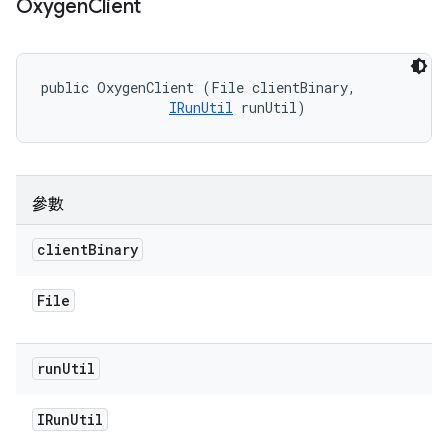
Oxygen
Client
public OxygenClient (File clientBinary, 

IRunUtil
 runUtil)
參數
client
Binary
File
run
Util
IRun
Util