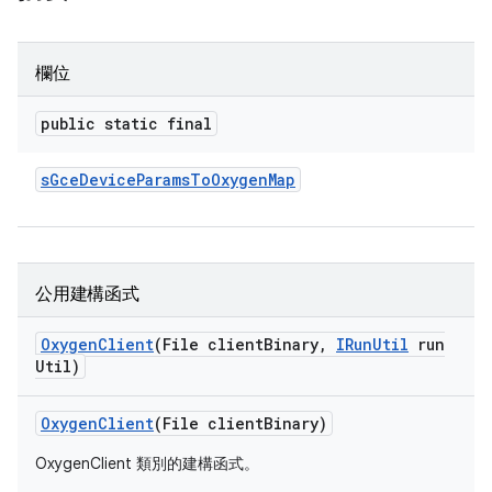
欄位
public static final
s
Gce
Device
Params
To
Oxygen
Map
公用建構函式
Oxygen
Client
(File client
Binary
,
IRun
Util
run
Util)
Oxygen
Client
(File client
Binary)
OxygenClient 類別的建構函式。