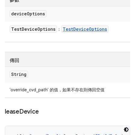
參數
device
Options
Test
Device
Options
Test
Device
Options
：
傳回
String
'override_cvd_path' 的值，如果不存在則傳回空值
lease
Device