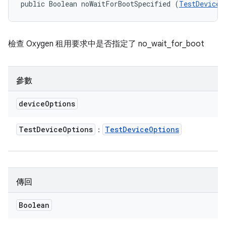
public Boolean noWaitForBootSpecified (
TestDeviceO
檢查 Oxygen 租用要求中是否指定了 no_wait_for_boot
參數
device
Options
Test
Device
Options
Test
Device
Options
：
傳回
Boolean