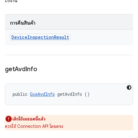
ใช้งาน
การคืนสินค้า
Device
Inspection
Result
get
Avd
Info
public 
GceAvdInfo
 getAvdInfo ()
เลิกใช้เมธอดนี้แล้ว
ควรใช้ Connection API โดยตรง