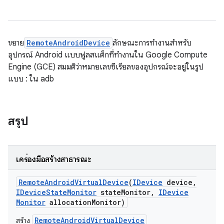
ขยาย
RemoteAndroidDevice
ลักษณะการทำงานสำหรับ
อุปกรณ์ Android แบบฟูลสแต็กที่ทำงานใน Google Compute
Engine (GCE) สมมติว่าหมายเลขซีเรียลของอุปกรณ์จะอยู่ในรูป
แบบ
:
ใน adb
สรุป
เครื่องมือสร้างสาธารณะ
Remote
Android
Virtual
Device
(
IDevice
device
,
IDevice
State
Monitor
state
Monitor
,
IDevice
Monitor
allocation
Monitor)
RemoteAndroidVirtualDevice
สร้าง