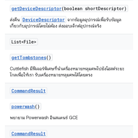
get
Device
Descriptor
(boolean short
Descriptor)
DeviceDescriptor
ส่งคืน
จากข้อมูลอุปกรณ์เพื่อรับข้อมูล
เกี่ยวกับอุปกรณ์โดยไม่ต้อง ส่งออบเจ็กต์อุปกรณ์จริง
List<File>
get
Tombstones
()
Cuttlefish มีฟีเจอร์พิเศษที่นำเครื่องหมายหลุมศพไปยังโฮสต์ระยะ
ไกลเพื่อให้เรา รับเครื่องหมายหลุมศพได้โดยตรง
Command
Result
powerwash
()
พยายาม Powerwash อินสแตนซ์ GCE
Command
Result