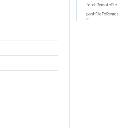
fetchRemoteFile
pushFileToRemot
e