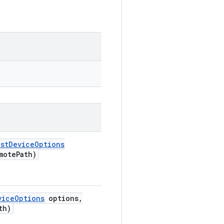
st
Device
Options
mote
Path)
vice
Options
options
,
th)