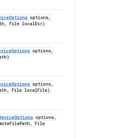
vice
Options
options
,
th
,
File local
Dir)
evice
Options
options
,
ath)
evice
Options
options
,
ath
,
File local
File)
Device
Options
options
,
mote
File
Path
,
File