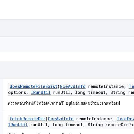
does
Remote
File
Exist
(
Gce
Avd
Info
remote
Instance
,
Te
options
,
IRun
Util
run
Util
,
long timeout
,
String re
ตรวจสอบว่าไฟล์ (หรือไดเรกทอรี) อยู่ในอินสแตนซ์ระยะไกลหรือไม่
fetch
Remote
Dir
(
Gce
Avd
Info
remote
Instance
,
Test
De
IRun
Util
run
Util
,
long timeout
,
String remote
Dir
Pa