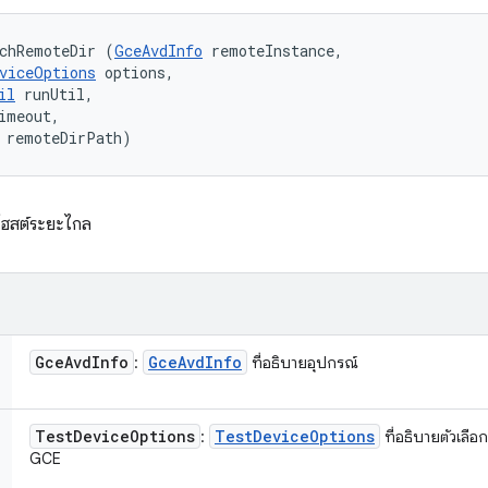
chRemoteDir (
GceAvdInfo
 remoteInstance, 

viceOptions
 options, 

il
 runUtil, 

imeout, 

 remoteDirPath)
โฮสต์ระยะไกล
Gce
Avd
Info
Gce
Avd
Info
:
ที่อธิบายอุปกรณ์
Test
Device
Options
Test
Device
Options
:
ที่อธิบายตัวเลือ
GCE