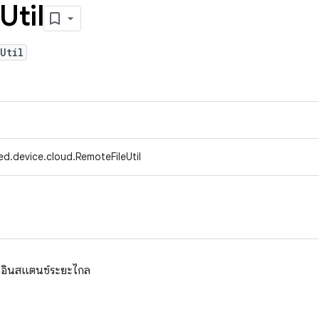
Util
Util
d.device.cloud.RemoteFileUtil
จากอินสแตนซ์ระยะไกล