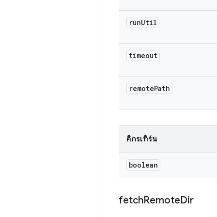
run
Util
timeout
remote
Path
คิกรีเทิร์น
boolean
fetch
Remote
Dir