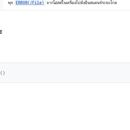
ERROR(/File)
พุช
จากโฮสต์ในเครื่องไปยังอินสแตนซ์ระยะไกล
ะ
 ()