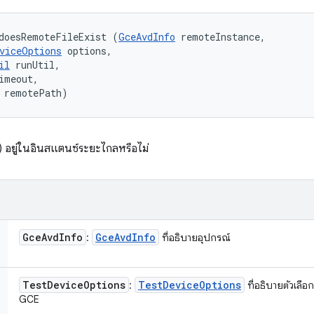
doesRemoteFileExist (
GceAvdInfo
 remoteInstance, 

viceOptions
 options, 

il
 runUtil, 

imeout, 

 remotePath)
) อยู่ในอินสแตนซ์ระยะไกลหรือไม่
Gce
Avd
Info
Gce
Avd
Info
:
ที่อธิบายอุปกรณ์
Test
Device
Options
Test
Device
Options
:
ที่อธิบายตัวเลือ
GCE