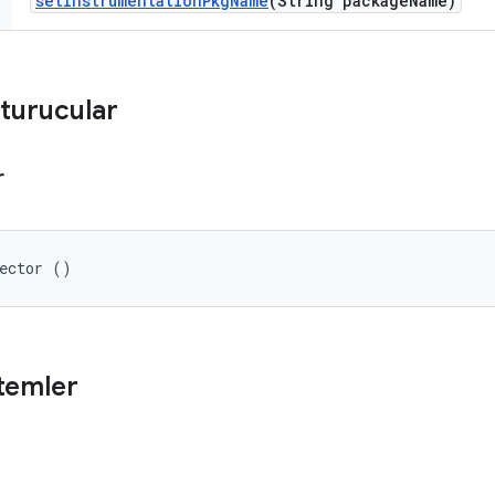
set
Instrumentation
Pkg
Name
(String package
Name)
turucular
r
lector ()
temler