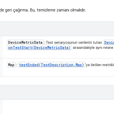
de geri çağırma. Bu, temizleme zamanı olmalıdır.
Device
Metric
Data
Devi
: Test senaryosunun verilerini tutan
onTestStart(
Device
Metric
Data)
sırasındakiyle aynı nesne 
Map
testEnded(
Test
Description
,
Map)
:
'ye iletilen metrik