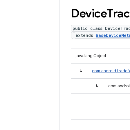
Device
Tra
public class DeviceTra
extends
BaseDeviceMet
java.lang.Object
↳
com.android.tradef
↳
com.androi