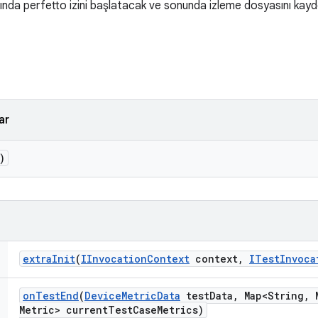
ığında perfetto izini başlatacak ve sonunda izleme dosyasını kay
ar
)
extra
Init
(
IInvocation
Context
context
,
ITest
Invoca
on
Test
End
(
Device
Metric
Data
test
Data
,
Map<String
,
M
Metric> current
Test
Case
Metrics)