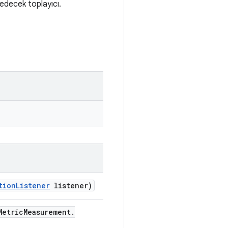
dedecek toplayıcı.
tion
Listener
listener)
etric
Measurement
.