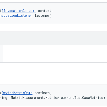
(
IInvocationContext
 context, 

nvocationListener
 listener)
(
DeviceMetricData
 testData, 

ring, MetricMeasurement.Metric> currentTestCaseMetrics)