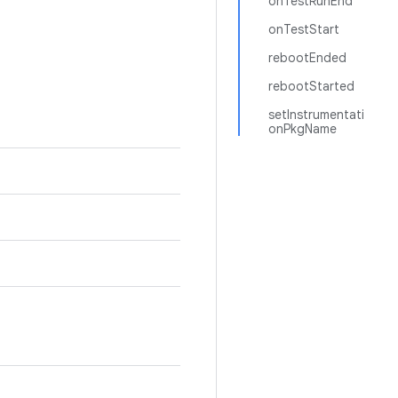
onTestRunEnd
onTestStart
rebootEnded
rebootStarted
setInstrumentati
onPkgName