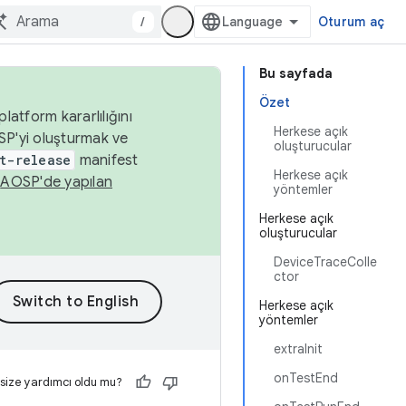
/
Oturum aç
Bu sayfada
Özet
latform kararlılığını
Herkese açık
SP'yi oluşturmak ve
oluşturucular
t-release
manifest
Herkese açık
n
AOSP'de yapılan
yöntemler
Herkese açık
oluşturucular
DeviceTraceColle
ctor
Herkese açık
yöntemler
extraInit
onTestEnd
 size yardımcı oldu mu?