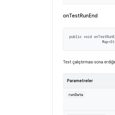
on
Test
Run
End
public void onTestRunE
                Map<St
Test çalıştırması sona erdiğ
Parametreler
run
Data