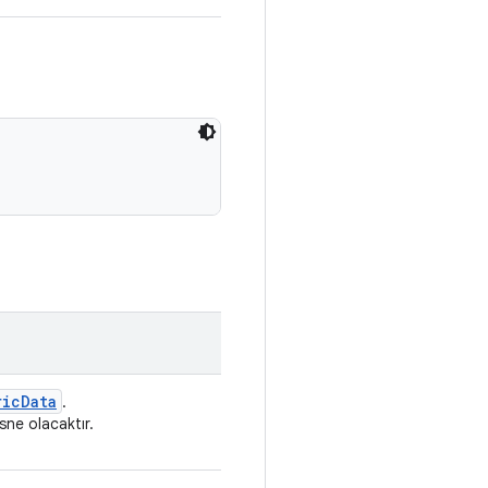
ric
Data
.
sne olacaktır.