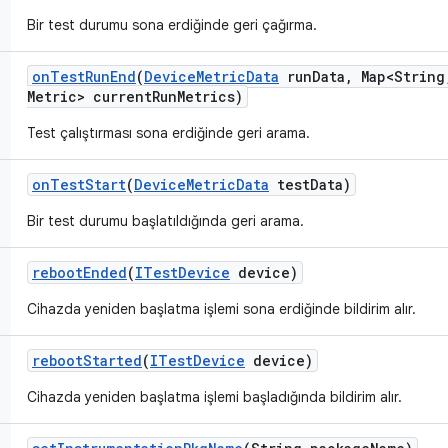
Bir test durumu sona erdiğinde geri çağırma.
on
Test
Run
End
(
Device
Metric
Data
run
Data
,
Map<String
Metric> current
Run
Metrics)
Test çalıştırması sona erdiğinde geri arama.
on
Test
Start
(
Device
Metric
Data
test
Data)
Bir test durumu başlatıldığında geri arama.
reboot
Ended
(
ITest
Device
device)
Cihazda yeniden başlatma işlemi sona erdiğinde bildirim alır.
reboot
Started
(
ITest
Device
device)
Cihazda yeniden başlatma işlemi başladığında bildirim alır.