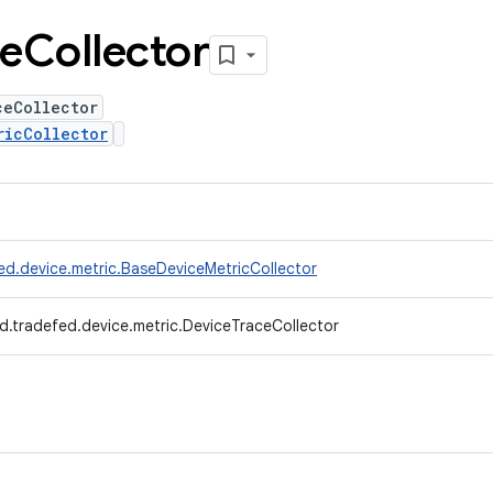
ce
Collector
ceCollector
ricCollector
ed.device.metric.BaseDeviceMetricCollector
d.tradefed.device.metric.DeviceTraceCollector