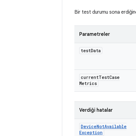
Bir test durumu sona erdiğin
Parametreler
test
Data
current
Test
Case
Metrics
Verdiği hatalar
Device
Not
Available
Exception