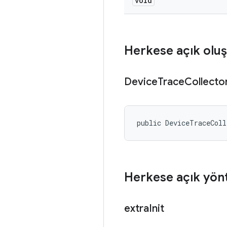
void
Herkese açık oluş
Device
Trace
Collecto
public DeviceTraceCol
Herkese açık yön
extra
Init