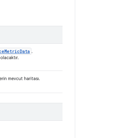
ce
Metric
Data
.
olacaktır.
lerin mevcut haritası.