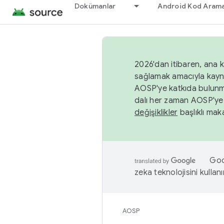
Dokümanlar
Android Kod Arama
2026'dan itibaren, ana k
sağlamak amacıyla kayn
AOSP'ye katkıda bulunm
dalı her zaman AOSP'ye 
değişiklikler
başlıklı maka
Goog
zeka teknolojisini kullanı
AOSP