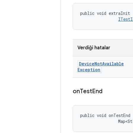
public void extraInit 
ITestI
Verdiği hatalar
Device
Not
Available
Exception
on
Test
End
public void onTestEnd 
                Map<St