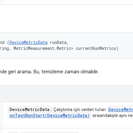
nd (
DeviceMetricData
 runData, 

ring, MetricMeasurement.Metric> currentRunMetrics)
inde geri arama. Bu, temizleme zamanı olmalıdır.
Device
Metric
Data
Device
Met
: Çalıştırma için verileri tutan
onTestRunStart(
Device
Metric
Data)
sırasındakiyle aynı ne