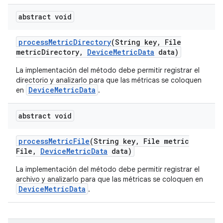
abstract void
process
Metric
Directory
(String key
,
File
metric
Directory
,
Device
Metric
Data
data)
La implementación del método debe permitir registrar el
directorio y analizarlo para que las métricas se coloquen
DeviceMetricData
en
.
abstract void
process
Metric
File
(String key
,
File metric
File
,
Device
Metric
Data
data)
La implementación del método debe permitir registrar el
archivo y analizarlo para que las métricas se coloquen en
DeviceMetricData
.