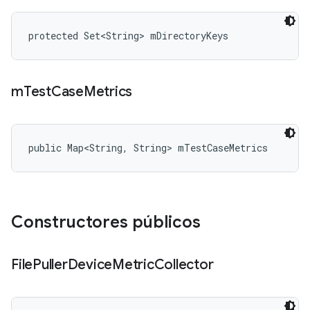
protected Set<String> mDirectoryKeys
m
Test
Case
Metrics
public Map<String, String> mTestCaseMetrics
Constructores públicos
File
Puller
Device
Metric
Collector