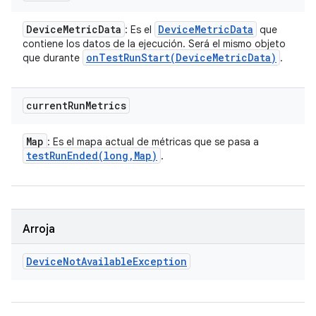
Device
Metric
Data
Device
Metric
Data
: Es el
que
contiene los datos de la ejecución. Será el mismo objeto
onTestRunStart(
Device
Metric
Data)
que durante
.
current
Run
Metrics
Map
: Es el mapa actual de métricas que se pasa a
testRunEnded(
long
,
Map)
.
Arroja
Device
Not
Available
Exception