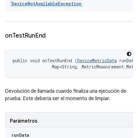
Device
Not
Available
Exception
on
Test
Run
End
public void onTestRunEnd (
DeviceMetricData
 runData,
                Map<String, MetricMeasurement.Metr
Devolución de llamada cuando finaliza una ejecución de
prueba. Este debería ser el momento de limpiar.
Parámetros
run
Data