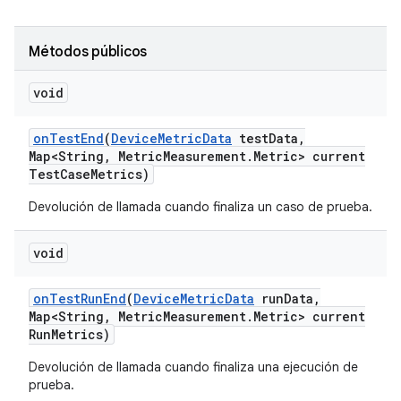
Métodos públicos
void
on
Test
End
(
Device
Metric
Data
test
Data
,
Map<String
,
Metric
Measurement
.
Metric> current
Test
Case
Metrics)
Devolución de llamada cuando finaliza un caso de prueba.
void
on
Test
Run
End
(
Device
Metric
Data
run
Data
,
Map<String
,
Metric
Measurement
.
Metric> current
Run
Metrics)
Devolución de llamada cuando finaliza una ejecución de
prueba.