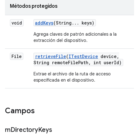
Métodos protegidos
void
add
Keys
(String
.
.
.
keys)
Agrega claves de patrón adicionales a la
extracción del dispositivo.
File
retrieve
File
(
ITest
Device
device
,
String remote
File
Path
,
int user
Id)
Extrae el archivo de la ruta de acceso
especificada en el dispositivo.
Campos
m
Directory
Keys