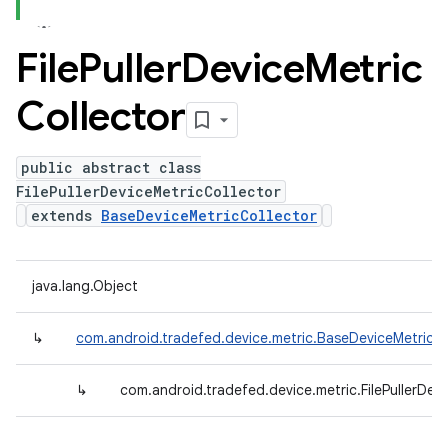
File
Puller
Device
Metric
Collector
public abstract class
FilePullerDeviceMetricCollector
extends
BaseDeviceMetricCollector
java.lang.Object
↳
com.android.tradefed.device.metric.BaseDeviceMetricCo
↳
com.android.tradefed.device.metric.FilePullerDev