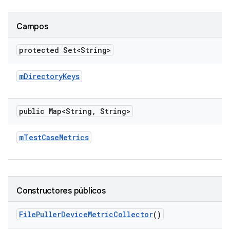
Campos
protected Set<String>
m
Directory
Keys
public Map<String
,
String>
m
Test
Case
Metrics
Constructores públicos
File
Puller
Device
Metric
Collector
()