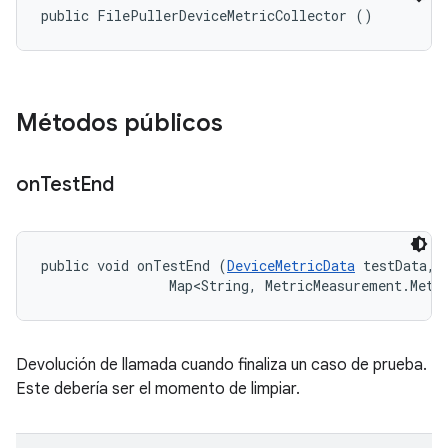
public FilePullerDeviceMetricCollector ()
Métodos públicos
on
Test
End
public void onTestEnd (
DeviceMetricData
 testData, 

                Map<String, MetricMeasurement.Metr
Devolución de llamada cuando finaliza un caso de prueba.
Este debería ser el momento de limpiar.