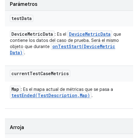
Parámetros
test
Data
Device
Metric
Data
Device
Metric
Data
: Es el
que
contiene los datos del caso de prueba. Será el mismo
onTestStart(
Device
Metric
objeto que durante
Data)
.
current
Test
Case
Metrics
Map
: Es el mapa actual de métricas que se pasa a
testEnded(
Test
Description
,
Map)
.
Arroja