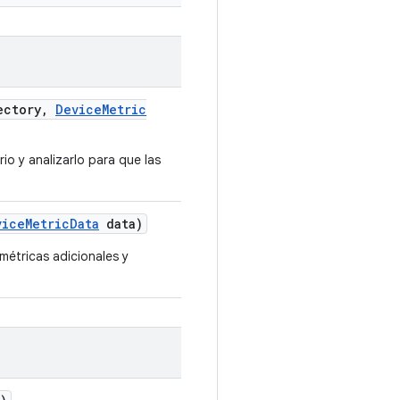
ectory
,
Device
Metric
io y analizarlo para que las
vice
Metric
Data
data)
métricas adicionales y