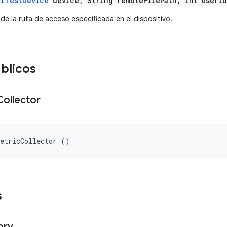
(
ITest
Device
device
,
String remote
File
Path
,
int user
Id
 de la ruta de acceso especificada en el dispositivo.
blicos
Collector
MetricCollector ()
s
ory