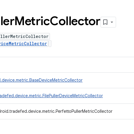
ler
Metric
Collector
llerMetricCollector
viceMetricCollector
.device.metric.BaseDeviceMetricCollector
adefed.device.metric.FilePullerDeviceMetricCollector
oid.tradefed.device.metric.PerfettoPullerMetricCollector