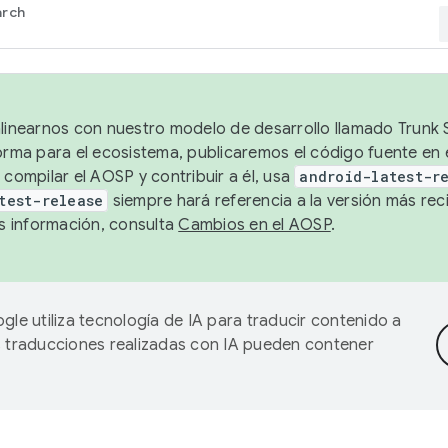
arch
alinearnos con nuestro modelo de desarrollo llamado Trunk S
forma para el ecosistema, publicaremos el código fuente en
 compilar el AOSP y contribuir a él, usa
android-latest-r
test-release
siempre hará referencia a la versión más reci
 información, consulta
Cambios en el AOSP
.
gle utiliza tecnología de IA para traducir contenido a
as traducciones realizadas con IA pueden contener