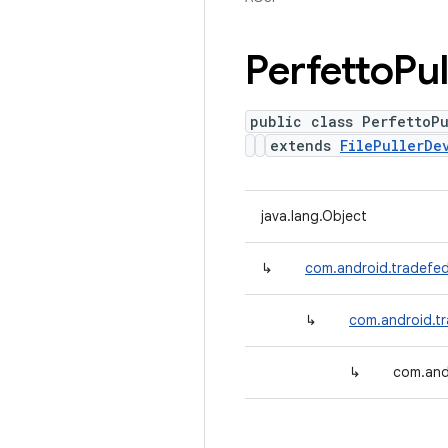
Perfetto
Pul
public class PerfettoPu
extends
FilePullerDe
java.lang.Object
↳
com.android.tradefed
↳
com.android.tr
↳
com.andr