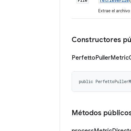
File
retrieve
File
Extrae el archivo
Constructores pú
Perfetto
Puller
Metric
public PerfettoPuller
Métodos público
process
Metric
Direct