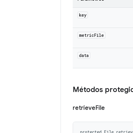
key
metric
File
data
Métodos protegi
retrieve
File
protected File retrie