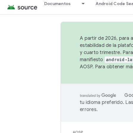
Documentos
Android Code Se
A partir de 2026, para 
estabilidad de la plata
y cuarto trimestre. Para
manifiesto
android-la
AOSP. Para obtener más
Goo
tu idioma preferido. L
errores.
AOSP