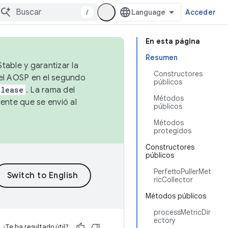
/
Acceder
En esta página
Resumen
table y garantizar la
Constructores
 el AOSP en el segundo
públicos
elease
. La rama del
Métodos
ente que se envió al
públicos
Métodos
protegidos
Constructores
públicos
PerfettoPullerMet
ricCollector
Métodos públicos
processMetricDir
ectory
¿Te ha resultado útil?