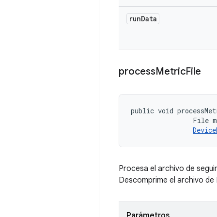
run
Data
process
Metric
File
public void processMet
                File m
Device
Procesa el archivo de seguim
Descomprime el archivo de P
Parámetros