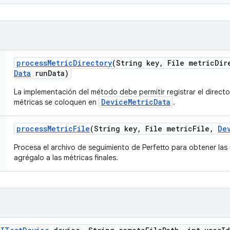
process
Metric
Directory
(String key
,
File metric
Dir
Data
run
Data)
La implementación del método debe permitir registrar el director
DeviceMetricData
métricas se coloquen en
.
process
Metric
File
(String key
,
File metric
File
,
De
Procesa el archivo de seguimiento de Perfetto para obtener las 
agrégalo a las métricas finales.