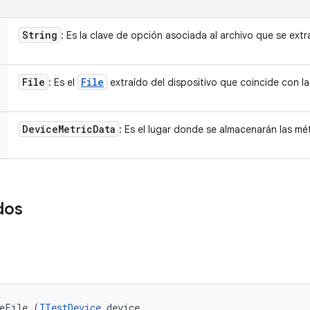
String
: Es la clave de opción asociada al archivo que se extra
File
File
: Es el
extraído del dispositivo que coincide con la
Device
Metric
Data
: Es el lugar donde se almacenarán las mét
dos
veFile (
ITestDevice
 device, 
