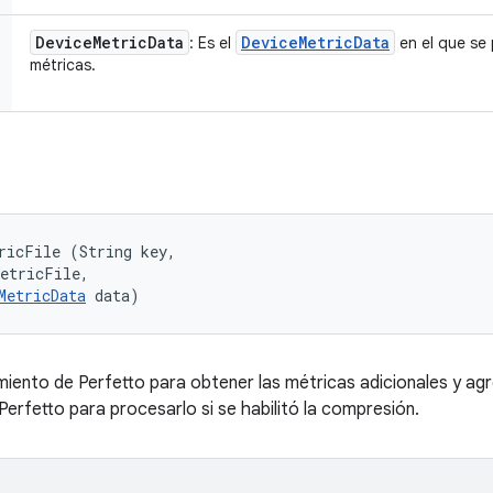
Device
Metric
Data
Device
Metric
Data
: Es el
en el que se
métricas.
ricFile (String key, 

etricFile, 

MetricData
 data)
iento de Perfetto para obtener las métricas adicionales y agré
erfetto para procesarlo si se habilitó la compresión.