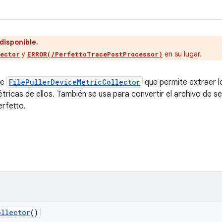
disponible.
y
en su lugar.
lector
ERROR(/PerfettoTracePostProcessor)
de
FilePullerDeviceMetricCollector
que permite extraer l
métricas de ellos. También se usa para convertir el archivo de 
erfetto.
ollector
()