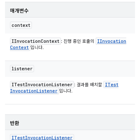
매개변수
context
IInvocation
Context
IInvocation
: 진행 중인 호출의
Context
입니다.
listener
ITest
Invocation
Listener
ITest
: 결과를 배치할
Invocation
Listener
입니다.
반환
ITest
Invocation
Listener