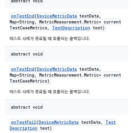
abstract void
on
Test
End
(
Device
Metric
Data
test
Data
,
Map<String
,
Metric
Measurement
.
Metric> current
Test
Case
Metrics
,
Test
Description
test)
테스트 사례가 종료될 때 호출되는 콜백입니다.
abstract void
on
Test
End
(
Device
Metric
Data
test
Data
,
Map<String
,
Metric
Measurement
.
Metric> current
Test
Case
Metrics)
테스트 사례가 종료될 때 호출되는 콜백입니다.
abstract void
on
Test
Fail
(
Device
Metric
Data
test
Data
,
Test
Description
test)