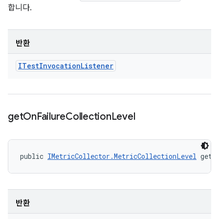
합니다.
반환
ITest
Invocation
Listener
get
On
Failure
Collection
Level
public 
IMetricCollector.MetricCollectionLevel
 getO
반환