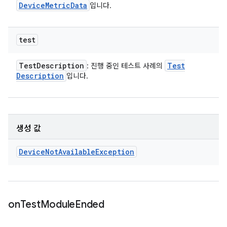
Device
Metric
Data
입니다.
test
Test
Description
Test
: 진행 중인 테스트 사례의
Description
입니다.
생성 값
Device
Not
Available
Exception
on
Test
Module
Ended