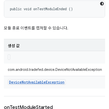
public void onTestModuleEnded ()
모듈 종료 이벤트를 캡처할 수 있습니다.
생성 값
com.android.tradefed.device.DeviceNotAvailableException
Device
Not
Available
Exception
on
Test
Module
Started