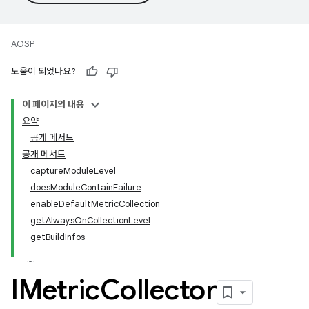
AOSP
도움이 되었나요?
이 페이지의 내용
요약
공개 메서드
공개 메서드
captureModuleLevel
doesModuleContainFailure
enableDefaultMetricCollection
getAlwaysOnCollectionLevel
getBuildInfos
IMetric
Collector