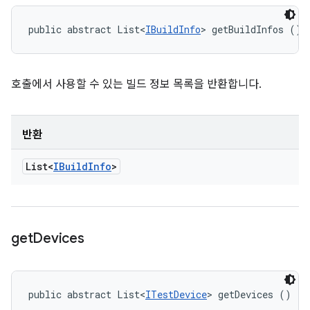
public abstract List<
IBuildInfo
> getBuildInfos ()
호출에서 사용할 수 있는 빌드 정보 목록을 반환합니다.
반환
List<
IBuild
Info
>
get
Devices
public abstract List<
ITestDevice
> getDevices ()