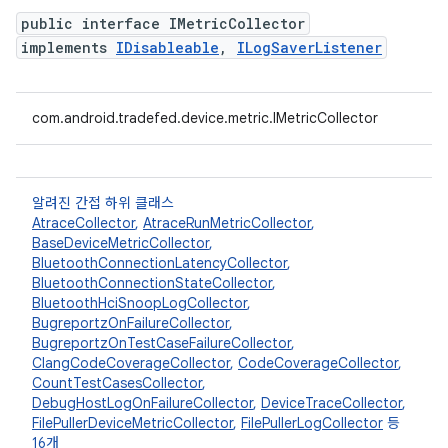
public interface IMetricCollector
implements
IDisableable
,
ILogSaverListener
com.android.tradefed.device.metric.IMetricCollector
알려진 간접 하위 클래스
AtraceCollector
,
AtraceRunMetricCollector
,
BaseDeviceMetricCollector
,
BluetoothConnectionLatencyCollector
,
BluetoothConnectionStateCollector
,
BluetoothHciSnoopLogCollector
,
BugreportzOnFailureCollector
,
BugreportzOnTestCaseFailureCollector
,
ClangCodeCoverageCollector
,
CodeCoverageCollector
,
CountTestCasesCollector
,
DebugHostLogOnFailureCollector
,
DeviceTraceCollector
,
FilePullerDeviceMetricCollector
,
FilePullerLogCollector
등
16개