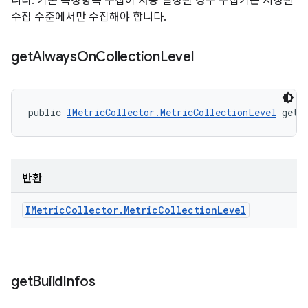
니다. 기본 측정항목 수집이 사용 설정된 경우 수집기는 지정된
수집 수준에서만 수집해야 합니다.
get
Always
On
Collection
Level
public 
IMetricCollector.MetricCollectionLevel
 getA
반환
IMetric
Collector
.
Metric
Collection
Level
get
Build
Infos