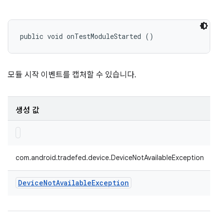
public void onTestModuleStarted ()
모듈 시작 이벤트를 캡처할 수 있습니다.
생성 값
com.android.tradefed.device.DeviceNotAvailableException
Device
Not
Available
Exception