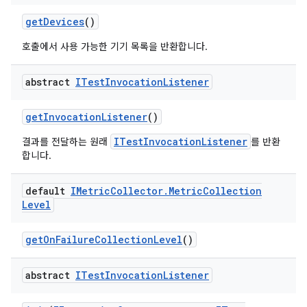
get
Devices
()
호출에서 사용 가능한 기기 목록을 반환합니다.
abstract
ITest
Invocation
Listener
get
Invocation
Listener
()
ITestInvocationListener
결과를 전달하는 원래
를 반환
합니다.
default
IMetric
Collector
.
Metric
Collection
Level
get
On
Failure
Collection
Level
()
abstract
ITest
Invocation
Listener