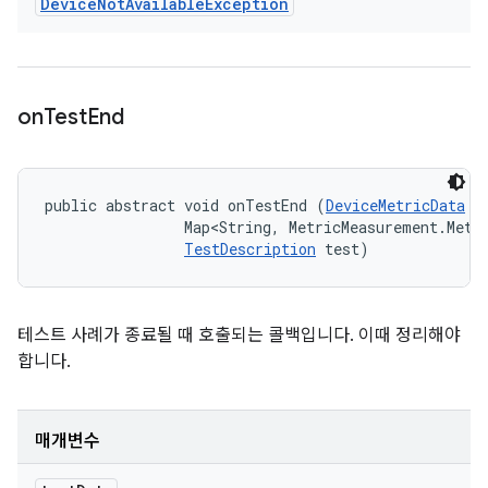
Device
Not
Available
Exception
on
Test
End
public abstract void onTestEnd (
DeviceMetricData
 t
                Map<String, MetricMeasurement.Metri
TestDescription
 test)
테스트 사례가 종료될 때 호출되는 콜백입니다. 이때 정리해야
합니다.
매개변수