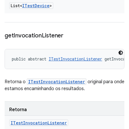
List<
ITest
Device
>
get
Invocation
Listener
public abstract 
ITestInvocationListener
 getInvocat
Retorna o
ITestInvocationListener
original para onde
estamos encaminhando os resultados.
Retorna
ITest
Invocation
Listener