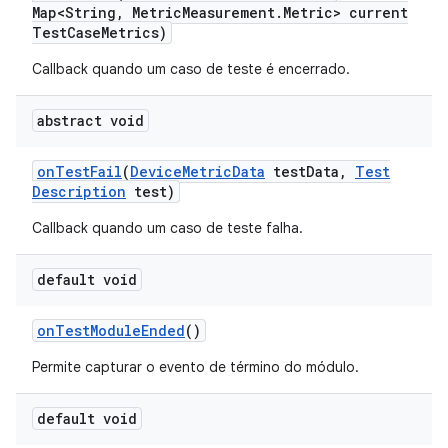
Map<String
,
Metric
Measurement
.
Metric> current
Test
Case
Metrics)
Callback quando um caso de teste é encerrado.
abstract void
on
Test
Fail
(
Device
Metric
Data
test
Data
,
Test
Description
test)
Callback quando um caso de teste falha.
default void
on
Test
Module
Ended
()
Permite capturar o evento de término do módulo.
default void