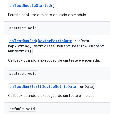
on
Test
Module
Started
()
Permite capturar o evento de início do módulo.
abstract void
on
Test
Run
End
(
Device
Metric
Data
run
Data
,
Map<String
,
Metric
Measurement
.
Metric> current
Run
Metrics)
Callback quando a execução de um teste é encerrada.
abstract void
on
Test
Run
Start
(
Device
Metric
Data
run
Data)
Callback quando a execução de um teste é iniciada.
default void