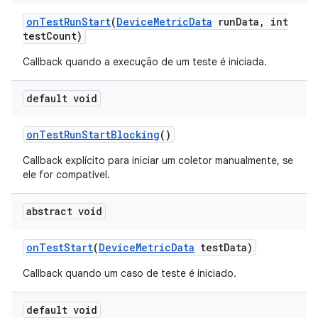
on
Test
Run
Start
(
Device
Metric
Data
run
Data
,
int
test
Count)
Callback quando a execução de um teste é iniciada.
default void
on
Test
Run
Start
Blocking
()
Callback explícito para iniciar um coletor manualmente, se
ele for compatível.
abstract void
on
Test
Start
(
Device
Metric
Data
test
Data)
Callback quando um caso de teste é iniciado.
default void