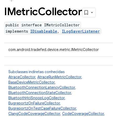
IMetric
Collector
public interface IMetricCollector
implements
IDisableable
,
ILogSaverListener
com.android.tradefed.device.metric.IMetricCollector
Subclasses indiretas conhecidas
AtraceCollector
,
AtraceRunMetricCollector
,
BaseDeviceMetricCollector
,
BluetoothConnectionLatencyCollector
,
BluetoothConnectionStateCollector
,
BluetoothHciSnoopLogCollector
,
BugreportzOnFailureCollector
,
BugreportzOnTestCaseFailureCollector
,
ClangCodeCoverageCollector
,
CodeCoverageCollector
,