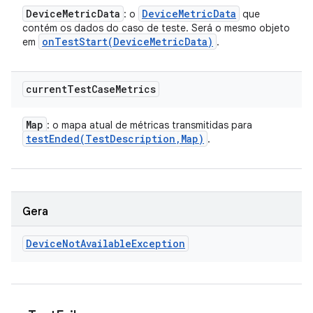
Device
Metric
Data
Device
Metric
Data
: o
que
contém os dados do caso de teste. Será o mesmo objeto
onTestStart(
Device
Metric
Data)
em
.
current
Test
Case
Metrics
Map
: o mapa atual de métricas transmitidas para
testEnded(
Test
Description
,
Map)
.
Gera
Device
Not
Available
Exception