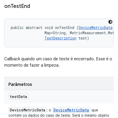
on
Test
End
public abstract void onTestEnd (
DeviceMetricData
 t
                Map<String, MetricMeasurement.Metri
TestDescription
 test)
Callback quando um caso de teste é encerrado. Esse é o
momento de fazer a limpeza.
Parâmetros
test
Data
Device
Metric
Data
Device
Metric
Data
: o
que
contém os dados do caso de teste. Será o mesmo objeto