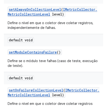
set
Always
On
Collection
Level
(
IMetric
Collector
.
Metric
Collection
Level
level)
Define o nível em que o coletor deve coletar registros,
independentemente de falhas.
default void
set
Module
Contains
Failure
()
Define se o módulo teve falhas (caso de teste, execução
de teste).
default void
set
On
Failure
Collection
Level
(
IMetric
Collector
.
Metric
Collection
Level
level)
Define o nível em que o coletor deve coletar registros