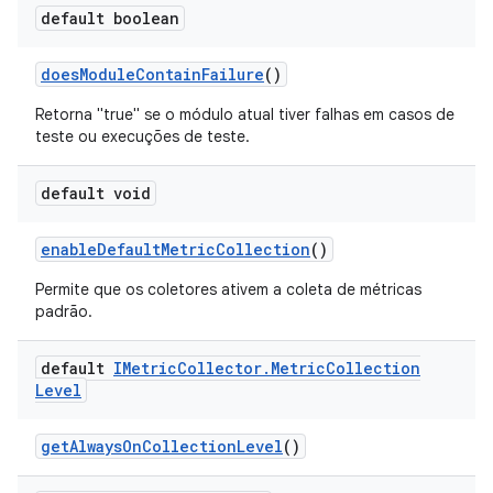
default boolean
does
Module
Contain
Failure
()
Retorna "true" se o módulo atual tiver falhas em casos de
teste ou execuções de teste.
default void
enable
Default
Metric
Collection
()
Permite que os coletores ativem a coleta de métricas
padrão.
default
IMetric
Collector
.
Metric
Collection
Level
get
Always
On
Collection
Level
()