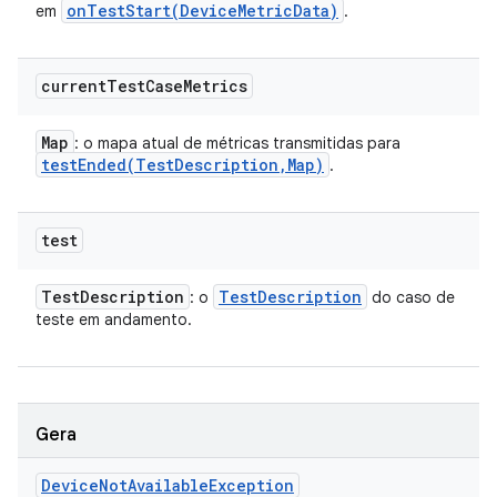
onTestStart(
Device
Metric
Data)
em
.
current
Test
Case
Metrics
Map
: o mapa atual de métricas transmitidas para
testEnded(
Test
Description
,
Map)
.
test
Test
Description
Test
Description
: o
do caso de
teste em andamento.
Gera
Device
Not
Available
Exception