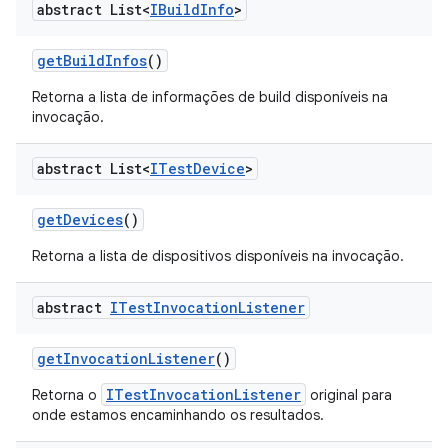
abstract List<
IBuild
Info
>
get
Build
Infos
()
Retorna a lista de informações de build disponíveis na
invocação.
abstract List<
ITest
Device
>
get
Devices
()
Retorna a lista de dispositivos disponíveis na invocação.
abstract
ITest
Invocation
Listener
get
Invocation
Listener
()
ITestInvocationListener
Retorna o
original para
onde estamos encaminhando os resultados.