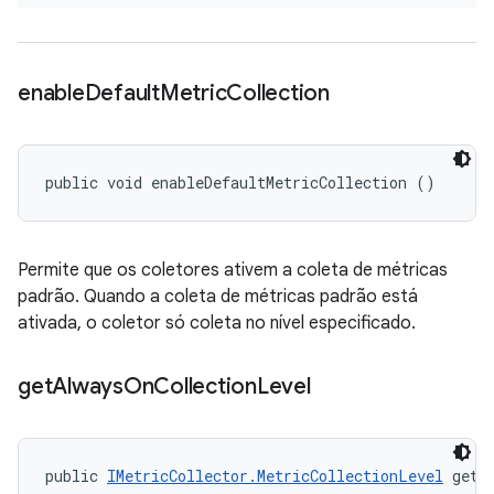
enable
Default
Metric
Collection
public void enableDefaultMetricCollection ()
Permite que os coletores ativem a coleta de métricas
padrão. Quando a coleta de métricas padrão está
ativada, o coletor só coleta no nível especificado.
get
Always
On
Collection
Level
public 
IMetricCollector.MetricCollectionLevel
 getA