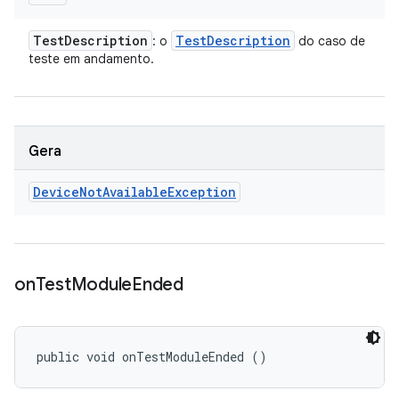
Test
Description
Test
Description
: o
do caso de
teste em andamento.
Gera
Device
Not
Available
Exception
on
Test
Module
Ended
public void onTestModuleEnded ()