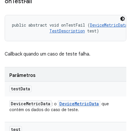
on
Test
Fail
public abstract void onTestFail (
DeviceMetricData
 
TestDescription
 test)
Callback quando um caso de teste falha.
Parâmetros
test
Data
Device
Metric
Data
Device
Metric
Data
: o
que
contém os dados do caso de teste.
test