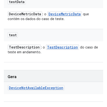
test
Data
Device
Metric
Data
Device
Metric
Data
: o
que
contém os dados do caso de teste.
test
Test
Description
Test
Description
: o
do caso de
teste em andamento.
Gera
Device
Not
Available
Exception