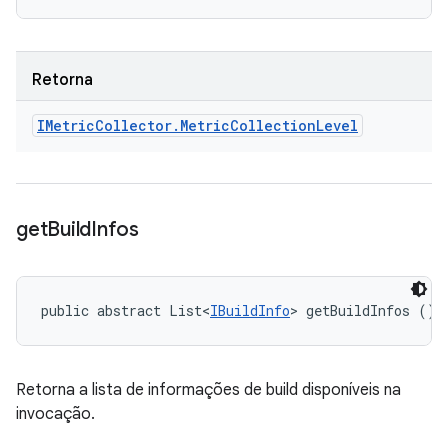
Retorna
IMetric
Collector
.
Metric
Collection
Level
get
Build
Infos
public abstract List<
IBuildInfo
> getBuildInfos ()
Retorna a lista de informações de build disponíveis na
invocação.