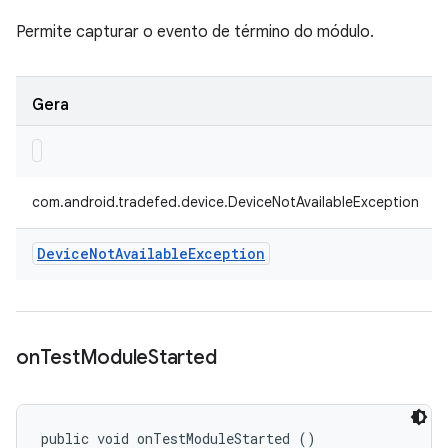
Permite capturar o evento de término do módulo.
Gera
com.android.tradefed.device.DeviceNotAvailableException
Device
Not
Available
Exception
on
Test
Module
Started
public void onTestModuleStarted ()