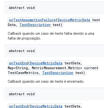
abstract void
on
Test
Assumption
Failure
(
Device
Metric
Data
test
Data
,
Test
Description
test)
Callback quando um caso de teste falha devido a uma
falha de proposição.
abstract void
on
Test
End
(
Device
Metric
Data
test
Data
,
Map<String
,
Metric
Measurement
.
Metric> current
Test
Case
Metrics
,
Test
Description
test)
Callback quando um caso de teste é encerrado.
abstract void
on
Test
End
(
Device
Metric
Data
test
Data
,