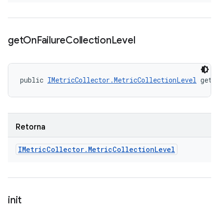
get
On
Failure
Collection
Level
public 
IMetricCollector.MetricCollectionLevel
 getO
Retorna
IMetric
Collector
.
Metric
Collection
Level
init