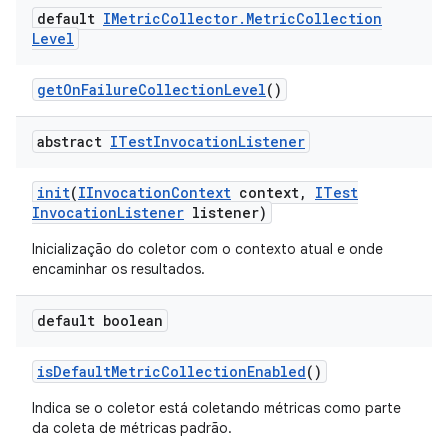
default
IMetric
Collector
.
Metric
Collection
Level
get
On
Failure
Collection
Level
()
abstract
ITest
Invocation
Listener
init
(
IInvocation
Context
context
,
ITest
Invocation
Listener
listener)
Inicialização do coletor com o contexto atual e onde
encaminhar os resultados.
default boolean
is
Default
Metric
Collection
Enabled
()
Indica se o coletor está coletando métricas como parte
da coleta de métricas padrão.