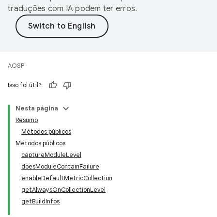
traduções com IA podem ter erros.
AOSP
Isso foi útil?
Nesta página
Resumo
Métodos públicos
Métodos públicos
captureModuleLevel
doesModuleContainFailure
enableDefaultMetricCollection
getAlwaysOnCollectionLevel
getBuildInfos