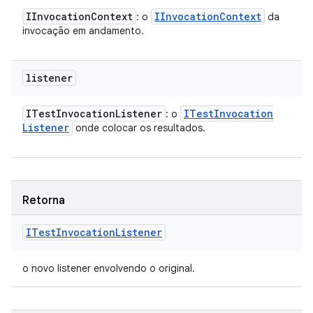
IInvocation
Context
IInvocation
Context
: o
da
invocação em andamento.
listener
ITest
Invocation
Listener
ITest
Invocation
: o
Listener
onde colocar os resultados.
Retorna
ITest
Invocation
Listener
o novo listener envolvendo o original.