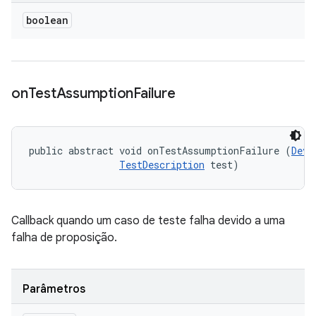
boolean
on
Test
Assumption
Failure
public abstract void onTestAssumptionFailure (
Devi
TestDescription
 test)
Callback quando um caso de teste falha devido a uma
falha de proposição.
Parâmetros