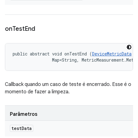
on
Test
End
public abstract void onTestEnd (
DeviceMetricData
 t
                Map<String, MetricMeasurement.Metr
Callback quando um caso de teste é encerrado. Esse é o
momento de fazer a limpeza.
Parâmetros
test
Data