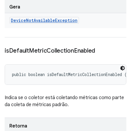
Gera
Device
Not
Available
Exception
is
Default
Metric
Collection
Enabled
public boolean isDefaultMetricCollectionEnabled ()
Indica se o coletor está coletando métricas como parte
da coleta de métricas padrão.
Retorna