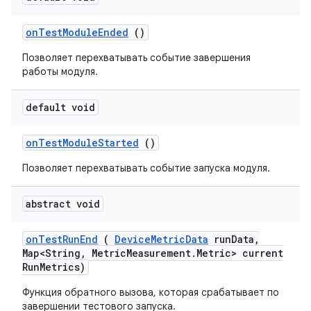
on
Test
Module
Ended
()
Позволяет перехватывать событие завершения
работы модуля.
default void
on
Test
Module
Started
()
Позволяет перехватывать событие запуска модуля.
abstract void
on
Test
Run
End
(
Device
Metric
Data
run
Data
,
Map<String
,
Metric
Measurement
.
Metric> current
Run
Metrics)
Функция обратного вызова, которая срабатывает по
завершении тестового запуска.