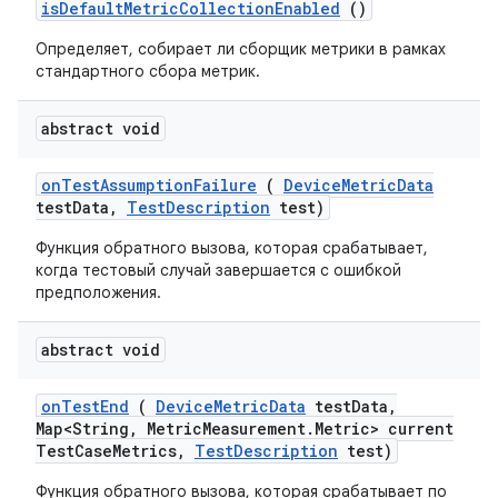
is
Default
Metric
Collection
Enabled
()
Определяет, собирает ли сборщик метрики в рамках
стандартного сбора метрик.
abstract void
on
Test
Assumption
Failure
(
Device
Metric
Data
test
Data
,
Test
Description
test)
Функция обратного вызова, которая срабатывает,
когда тестовый случай завершается с ошибкой
предположения.
abstract void
on
Test
End
(
Device
Metric
Data
test
Data
,
Map<String
,
Metric
Measurement
.
Metric> current
Test
Case
Metrics
,
Test
Description
test)
Функция обратного вызова, которая срабатывает по