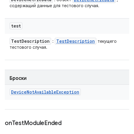
содержащий данные для тестового случая.
test
Test
Description
Test
Description
:
текущего
тестового случая.
Броски
Device
Not
Available
Exception
on
Test
Module
Ended