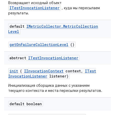
Возвращает исходный объект
ITestInvocationListener
, куда мы пересылаем
результаты.
default
IMetric
Collector
.
Metric
Collection
Level
get
On
Failure
Collection
Level
()
abstract
ITest
Invocation
Listener
init
(
IInvocation
Context
context
,
ITest
Invocation
Listener
listener)
Инициализация сборщика данных с указанием
текущего контекста и места пересылки результатов.
default boolean