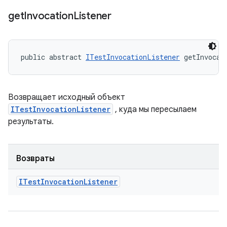
get
Invocation
Listener
public abstract 
ITestInvocationListener
 getInvocat
Возвращает исходный объект
ITestInvocationListener
, куда мы пересылаем
результаты.
Возвраты
ITest
Invocation
Listener