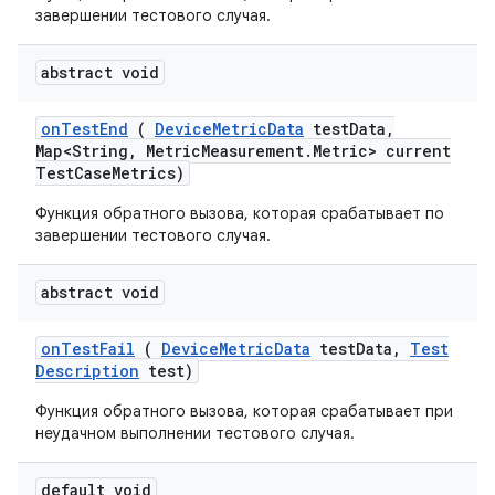
завершении тестового случая.
abstract void
on
Test
End
(
Device
Metric
Data
test
Data
,
Map<String
,
Metric
Measurement
.
Metric> current
Test
Case
Metrics)
Функция обратного вызова, которая срабатывает по
завершении тестового случая.
abstract void
on
Test
Fail
(
Device
Metric
Data
test
Data
,
Test
Description
test)
Функция обратного вызова, которая срабатывает при
неудачном выполнении тестового случая.
default void