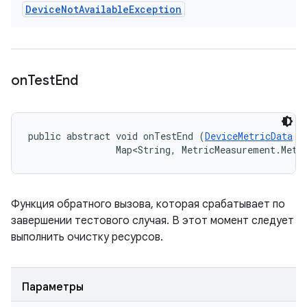
Device
Not
Available
Exception
on
Test
End
public abstract void onTestEnd (
DeviceMetricData
 t
                Map<String, MetricMeasurement.Metr
Функция обратного вызова, которая срабатывает по
завершении тестового случая. В этот момент следует
выполнить очистку ресурсов.
Параметры