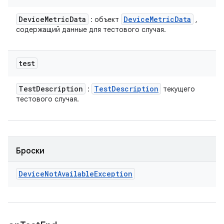
Device
Metric
Data
Device
Metric
Data
: объект
,
содержащий данные для тестового случая.
test
Test
Description
Test
Description
:
текущего
тестового случая.
Броски
Device
Not
Available
Exception