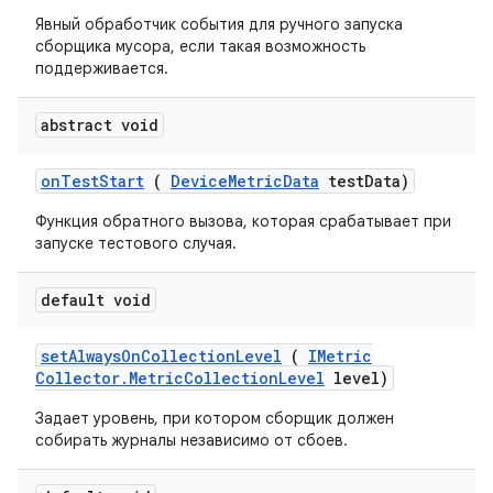
Явный обработчик события для ручного запуска
сборщика мусора, если такая возможность
поддерживается.
abstract void
on
Test
Start
(
Device
Metric
Data
test
Data)
Функция обратного вызова, которая срабатывает при
запуске тестового случая.
default void
set
Always
On
Collection
Level
(
IMetric
Collector
.
Metric
Collection
Level
level)
Задает уровень, при котором сборщик должен
собирать журналы независимо от сбоев.