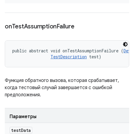
on
Test
Assumption
Failure
public abstract void onTestAssumptionFailure (
Devi
TestDescription
 test)
Функция обратного вызова, которая срабатывает,
когда тестовый случай завершается с ошибкой
предположения.
Параметры
test
Data