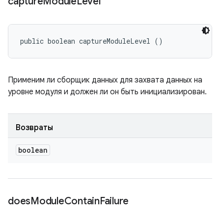
capture
Module
Level
public boolean captureModuleLevel ()
Применим ли сборщик данных для захвата данных на
уровне модуля и должен ли он быть инициализирован.
Возвраты
boolean
does
Module
Contain
Failure