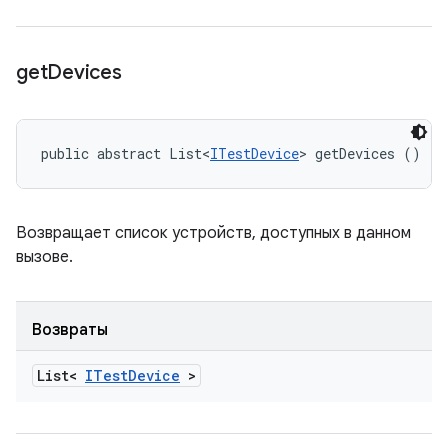
get
Devices
public abstract List<
ITestDevice
> getDevices ()
Возвращает список устройств, доступных в данном
вызове.
Возвраты
List<
ITest
Device
>