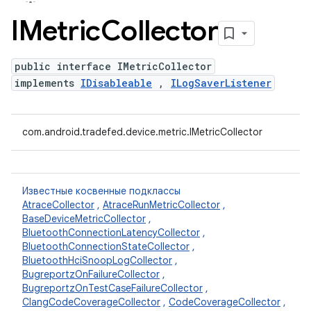
IMetric
Collector
public interface IMetricCollector
implements
IDisableable
,
ILogSaverListener
com.android.tradefed.device.metric.IMetricCollector
Известные косвенные подклассы
AtraceCollector
,
AtraceRunMetricCollector
,
BaseDeviceMetricCollector
,
BluetoothConnectionLatencyCollector
,
BluetoothConnectionStateCollector
,
BluetoothHciSnoopLogCollector
,
BugreportzOnFailureCollector
,
BugreportzOnTestCaseFailureCollector
,
ClangCodeCoverageCollector
,
CodeCoverageCollector
,