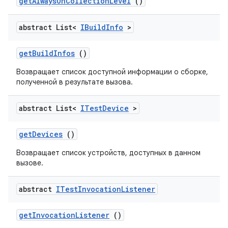
get
Always
On
Collection
Level
()
abstract List<
IBuild
Info
>
get
Build
Infos
()
Возвращает список доступной информации о сборке,
полученной в результате вызова.
abstract List<
ITest
Device
>
get
Devices
()
Возвращает список устройств, доступных в данном
вызове.
abstract
ITest
Invocation
Listener
get
Invocation
Listener
()