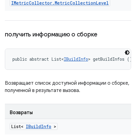
IMetric
Collector
.
Metric
Collection
Level
получить информацию о сборке
public abstract List<
IBuildInfo
> getBuildInfos ()
Возвращает список доступной информации о сборке,
полученной в результате вызова.
Возвраты
List<
IBuild
Info
>