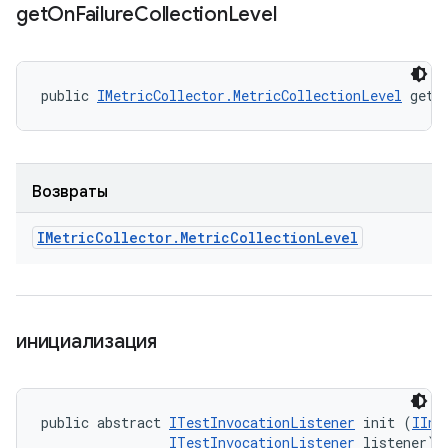
get
On
Failure
Collection
Level
public 
IMetricCollector.MetricCollectionLevel
 getO
Возвраты
IMetric
Collector
.
Metric
Collection
Level
инициализация
public abstract 
ITestInvocationListener
 init (
IInv
ITestInvocationListener
 listener)