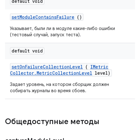
default void
set
Module
Contains
Failure
()
Указывает, были ли в модуле какие-либо ошибки
(тестовый случай, запуск теста).
default void
set
On
Failure
Collection
Level
(
IMetric
Collector
.
Metric
Collection
Level
level)
Задает уровень, на котором сборщик должен
собирать журналы во время сбоев.
Общедоступные методы