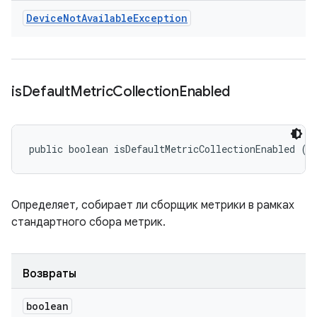
Device
Not
Available
Exception
is
Default
Metric
Collection
Enabled
public boolean isDefaultMetricCollectionEnabled ()
Определяет, собирает ли сборщик метрики в рамках
стандартного сбора метрик.
Возвраты
boolean