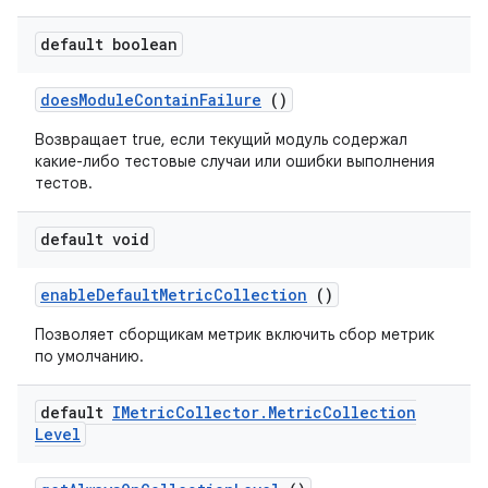
default boolean
does
Module
Contain
Failure
()
Возвращает true, если текущий модуль содержал
какие-либо тестовые случаи или ошибки выполнения
тестов.
default void
enable
Default
Metric
Collection
()
Позволяет сборщикам метрик включить сбор метрик
по умолчанию.
default
IMetric
Collector
.
Metric
Collection
Level