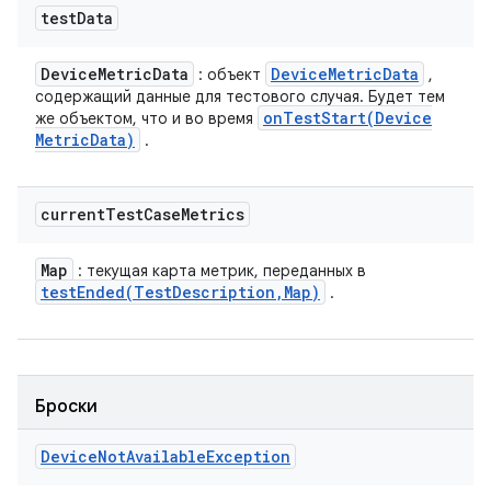
test
Data
Device
Metric
Data
Device
Metric
Data
: объект
,
содержащий данные для тестового случая. Будет тем
onTestStart(
Device
же объектом, что и во время
Metric
Data)
.
current
Test
Case
Metrics
Map
: текущая карта метрик, переданных в
testEnded(
Test
Description
,
Map)
.
Броски
Device
Not
Available
Exception