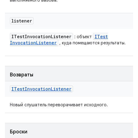
выполняемого вызова.
listener
ITest
Invocation
Listener
ITest
: объект
Invocation
Listener
, куда помещаются результаты.
Возвраты
ITest
Invocation
Listener
Новый слушатель переворачивает исходного.
Броски