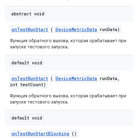
abstract void
on
Test
Run
Start
(
Device
Metric
Data
run
Data)
Функция обратного вызова, которая срабатывает при
запуске тестового запуска.
default void
on
Test
Run
Start
(
Device
Metric
Data
run
Data
,
int test
Count)
Функция обратного вызова, которая срабатывает при
запуске тестового запуска.
default void
on
Test
Run
Start
Blocking
()