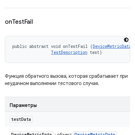
on
Test
Fail
public abstract void onTestFail (
DeviceMetricData
 
TestDescription
 test)
Функция обратного вызова, которая срабатывает при
неудачном выполнении тестового случая.
Параметры
test
Data
Device
Metric
Data
Device
Metric
Data
: объект
,