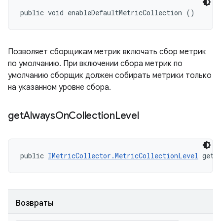
public void enableDefaultMetricCollection ()
Позволяет сборщикам метрик включать сбор метрик
по умолчанию. При включении сбора метрик по
умолчанию сборщик должен собирать метрики только
на указанном уровне сбора.
get
Always
On
Collection
Level
public 
IMetricCollector.MetricCollectionLevel
 getA
Возвраты