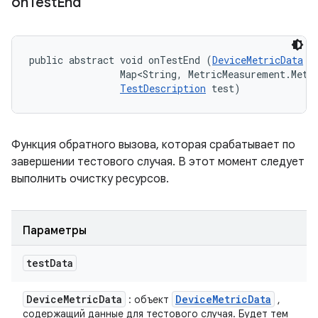
on
Test
End
public abstract void onTestEnd (
DeviceMetricData
 t
                Map<String, MetricMeasurement.Metri
TestDescription
 test)
Функция обратного вызова, которая срабатывает по
завершении тестового случая. В этот момент следует
выполнить очистку ресурсов.
Параметры
test
Data
Device
Metric
Data
Device
Metric
Data
: объект
,
содержащий данные для тестового случая. Будет тем