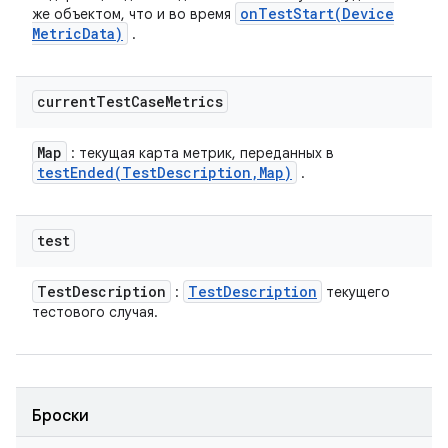
onTestStart(
Device
же объектом, что и во время
Metric
Data)
.
current
Test
Case
Metrics
Map
: текущая карта метрик, переданных в
testEnded(
Test
Description
,
Map)
.
test
Test
Description
Test
Description
:
текущего
тестового случая.
Броски