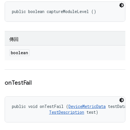
public boolean captureModuleLevel ()
傳回
boolean
on
Test
Fail
public void onTestFail (
DeviceMetricData
 testData, 
TestDescription
 test)