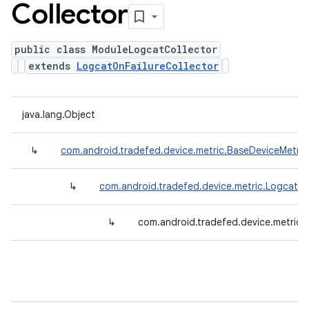
Collector
public class ModuleLogcatCollector
extends
LogcatOnFailureCollector
java.lang.Object
↳
com.android.tradefed.device.metric.BaseDeviceMetric
↳
com.android.tradefed.device.metric.LogcatOn
↳
com.android.tradefed.device.metric