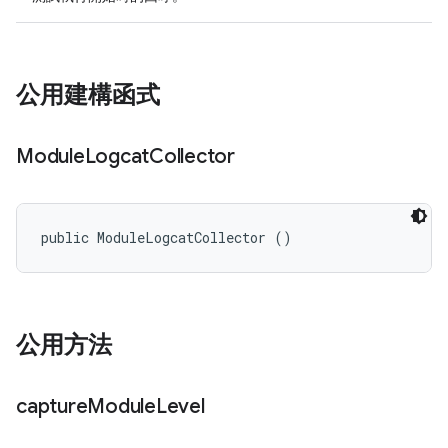
公用建構函式
Module
Logcat
Collector
public ModuleLogcatCollector ()
公用方法
capture
Module
Level