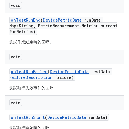
void
on
Test
Run
End
(
Device
Metric
Data
run
Data
,
Map<String
,
Metric
Measurement
.
Metric> current
Run
Metrics)
測試作業結束時的回呼。
void
on
Test
Run
Failed
(
Device
Metric
Data
test
Data
,
Failure
Description
failure)
測試執行失敗事件的回呼
void
on
Test
Run
Start
(
Device
Metric
Data
run
Data)
測試執行開始時的回呼。