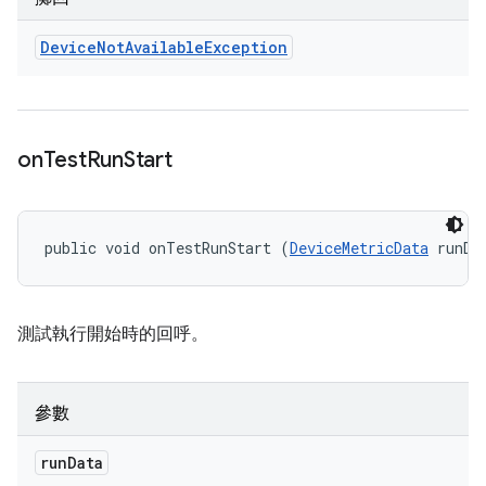
Device
Not
Available
Exception
on
Test
Run
Start
public void onTestRunStart (
DeviceMetricData
 runDa
測試執行開始時的回呼。
參數
run
Data