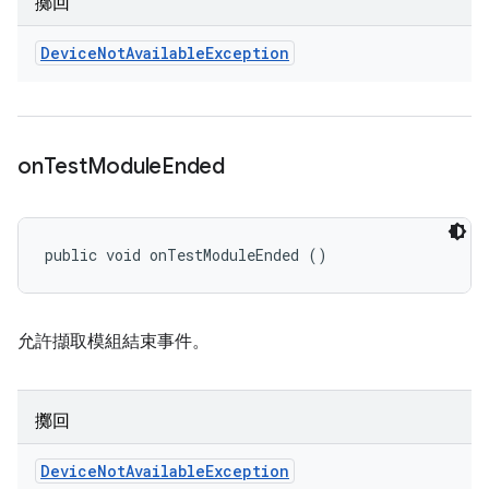
擲回
Device
Not
Available
Exception
on
Test
Module
Ended
public void onTestModuleEnded ()
允許擷取模組結束事件。
擲回
Device
Not
Available
Exception