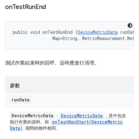
on
Test
Run
End
public void onTestRunEnd (
DeviceMetricData
 runData,
                Map<String, MetricMeasurement.Metr
測試作業結束時的回呼。這時應進行清理。
參數
run
Data
Device
Metric
Data
Device
Metric
Data
：
，其中包含
onTestRunStart(
Device
Metric
執行作業的資料。與
Data)
期間的物件相同。