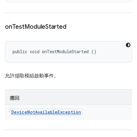
on
Test
Module
Started
public void onTestModuleStarted ()
允許擷取模組啟動事件。
擲回
Device
Not
Available
Exception