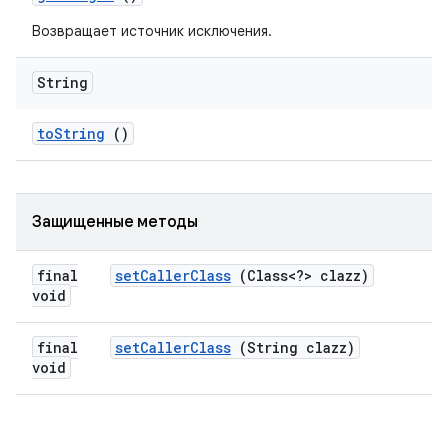
Возвращает источник исключения.
String
to
String
()
Защищенные методы
final
set
Caller
Class
(Class<?> clazz)
void
final
set
Caller
Class
(String clazz)
void