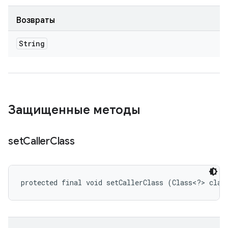
Возвраты
String
Защищенные методы
set
Caller
Class
protected final void setCallerClass (Class<?> claz