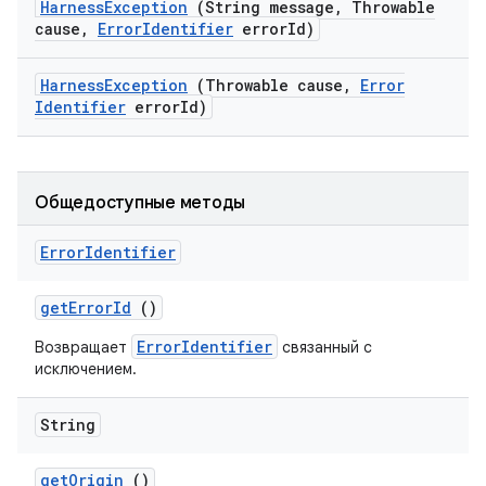
Harness
Exception
(String message
,
Throwable
cause
,
Error
Identifier
error
Id)
Harness
Exception
(Throwable cause
,
Error
Identifier
error
Id)
Общедоступные методы
Error
Identifier
get
Error
Id
()
ErrorIdentifier
Возвращает
связанный с
исключением.
String
get
Origin
()