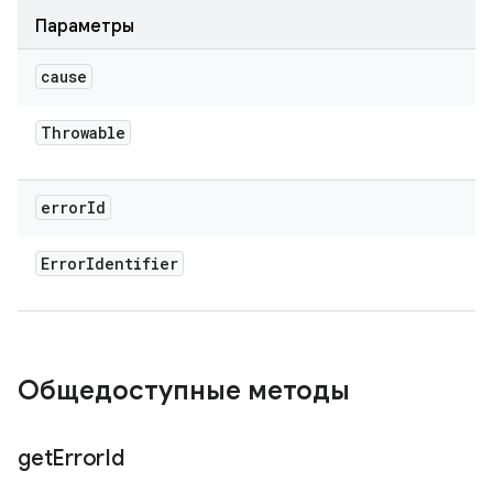
Параметры
cause
Throwable
error
Id
Error
Identifier
Общедоступные методы
get
Error
Id