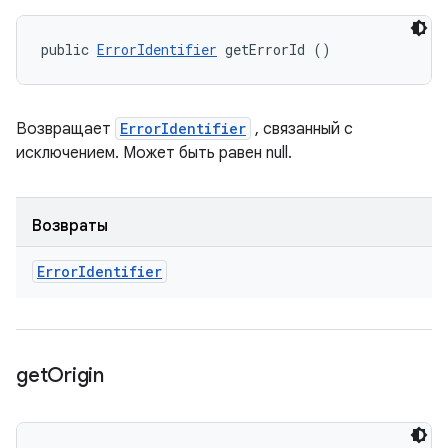
public 
ErrorIdentifier
 getErrorId ()
Возвращает
ErrorIdentifier
, связанный с
исключением. Может быть равен null.
Возвраты
Error
Identifier
get
Origin