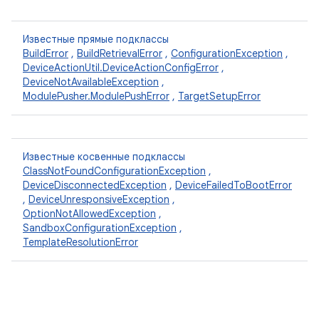
Известные прямые подклассы
BuildError
,
BuildRetrievalError
,
ConfigurationException
,
DeviceActionUtil.DeviceActionConfigError
,
DeviceNotAvailableException
,
ModulePusher.ModulePushError
,
TargetSetupError
Известные косвенные подклассы
ClassNotFoundConfigurationException
,
DeviceDisconnectedException
,
DeviceFailedToBootError
,
DeviceUnresponsiveException
,
OptionNotAllowedException
,
SandboxConfigurationException
,
TemplateResolutionError