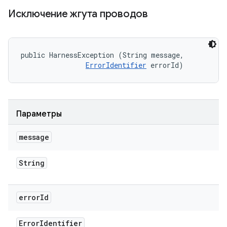
Исключение жгута проводов
public HarnessException (String message, 

ErrorIdentifier
 errorId)
Параметры
message
String
error
Id
Error
Identifier