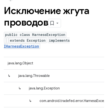
Исключение жгута
проводов
public class HarnessException
extends Exception
implements
IHarnessException
java.lang.Object
↳
java.lang.Throwable
↳
java.lang.Exception
↳
com.android.tradefed.error.HarnessExcept