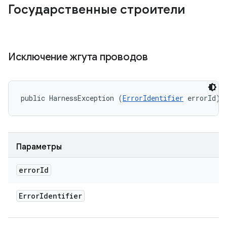
Государственные строители
Исключение жгута проводов
public HarnessException (
ErrorIdentifier
 errorId)
Параметры
error
Id
Error
Identifier