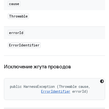
cause
Throwable
error
Id
Error
Identifier
Исключение жгута проводов
public HarnessException (Throwable cause, 

ErrorIdentifier
 errorId)