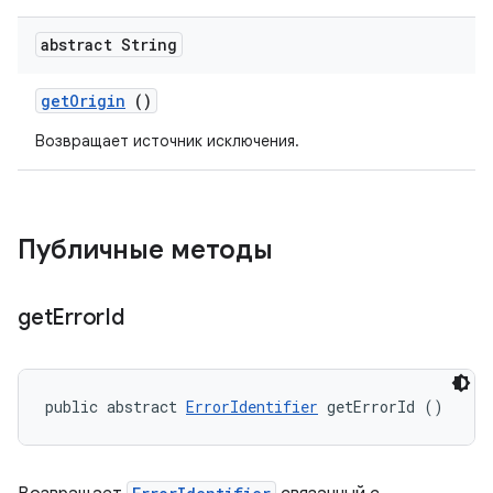
abstract String
get
Origin
()
Возвращает источник исключения.
Публичные методы
get
Error
Id
public abstract 
ErrorIdentifier
 getErrorId ()