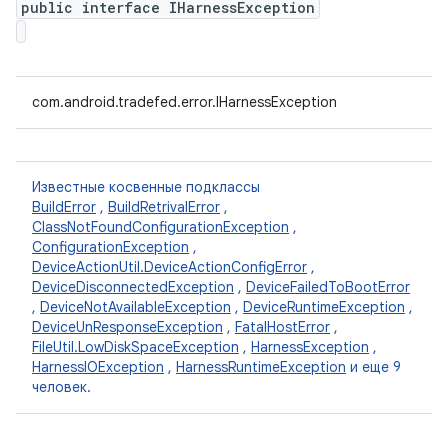
public interface IHarnessException
com.android.tradefed.error.IHarnessException
Известные косвенные подклассы
BuildError
,
BuildRetrivalError
,
ClassNotFoundConfigurationException
,
ConfigurationException
,
DeviceActionUtil.DeviceActionConfigError
,
DeviceDisconnectedException
,
DeviceFailedToBootError
,
DeviceNotAvailableException
,
DeviceRuntimeException
,
DeviceUnResponseException
,
FatalHostError
,
FileUtil.LowDiskSpaceException
,
HarnessException
,
HarnessIOException
,
HarnessRuntimeException
и еще 9
человек.