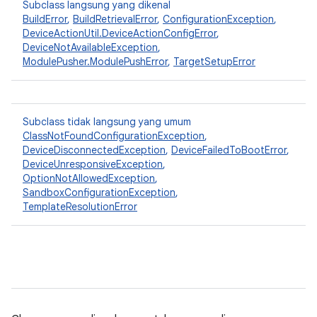
Subclass langsung yang dikenal
BuildError
,
BuildRetrievalError
,
ConfigurationException
,
DeviceActionUtil.DeviceActionConfigError
,
DeviceNotAvailableException
,
ModulePusher.ModulePushError
,
TargetSetupError
Subclass tidak langsung yang umum
ClassNotFoundConfigurationException
,
DeviceDisconnectedException
,
DeviceFailedToBootError
,
DeviceUnresponsiveException
,
OptionNotAllowedException
,
SandboxConfigurationException
,
TemplateResolutionError