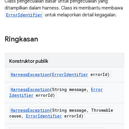
Class pengecualian dasar untuk pengecualian yang
ditampilkan dalam harness. Class ini membantu membawa
ErrorIdentifier
untuk melaporkan detail kegagalan.
Ringkasan
Konstruktor publik
Harness
Exception
(
Error
Identifier
error
Id)
Harness
Exception
(String message
,
Error
Identifier
error
Id)
Harness
Exception
(String message
,
Throwable
cause
,
Error
Identifier
error
Id)