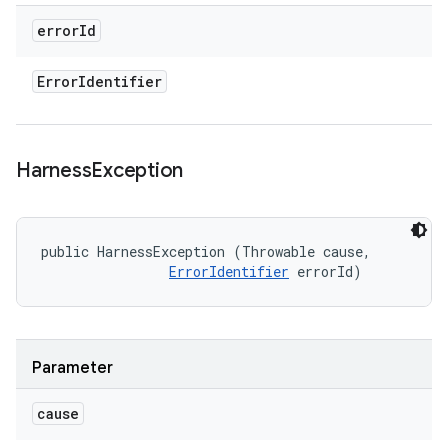
error
Id
Error
Identifier
Harness
Exception
public HarnessException (Throwable cause, 

ErrorIdentifier
 errorId)
Parameter
cause