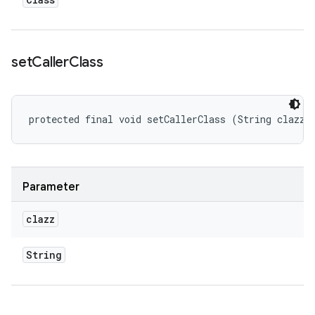
set
Caller
Class
protected final void setCallerClass (String clazz)
Parameter
clazz
String