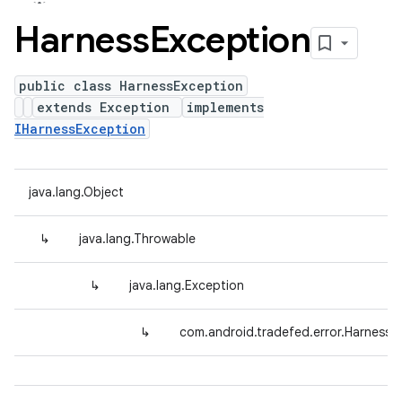
Harness
Exception
public class HarnessException
extends Exception
implements
IHarnessException
java.lang.Object
↳
java.lang.Throwable
↳
java.lang.Exception
↳
com.android.tradefed.error.HarnessE