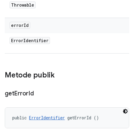
Throwable
error
Id
Error
Identifier
Metode publik
get
Error
Id
public 
ErrorIdentifier
 getErrorId ()