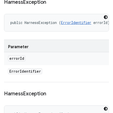
Harness
Exception
public HarnessException (
ErrorIdentifier
 errorId)
Parameter
error
Id
Error
Identifier
Harness
Exception