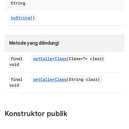
String
to
String
()
Metode yang dilindungi
final
set
Caller
Class
(Class<?> clazz)
void
final
set
Caller
Class
(String clazz)
void
Konstruktor publik