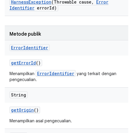
Harness
Exception
(Throwable cause
,
Error
Identifier
error
Id)
Metode publik
Error
Identifier
get
Error
Id
()
ErrorIdentifier
Menampilkan
yang terkait dengan
pengecualian.
String
get
Origin
()
Menampilkan asal pengecualian.