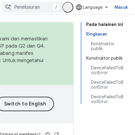
/
Masuk
Pada halaman ini
Ringkasan
 kami dan memastikan
Konstruktor
OSP pada Q2 dan Q4.
publik
Cabang manifes
Konstruktor publik
SP. Untuk mengetahui
DeviceFailedToB
ootError
DeviceFailedToB
ootError
DeviceFailedToB
ootError
formasi ini membantu?