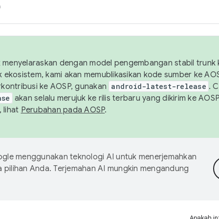
h
uk menyelaraskan dengan model pengembangan stabil trunk
tuk ekosistem, kami akan memublikasikan kode sumber ke A
kontribusi ke AOSP, gunakan
android-latest-release
. 
ase
akan selalu merujuk ke rilis terbaru yang dikirim ke AO
 lihat
Perubahan pada AOSP
.
gle menggunakan teknologi AI untuk menerjemahkan
a pilihan Anda. Terjemahan AI mungkin mengandung
Apakah in