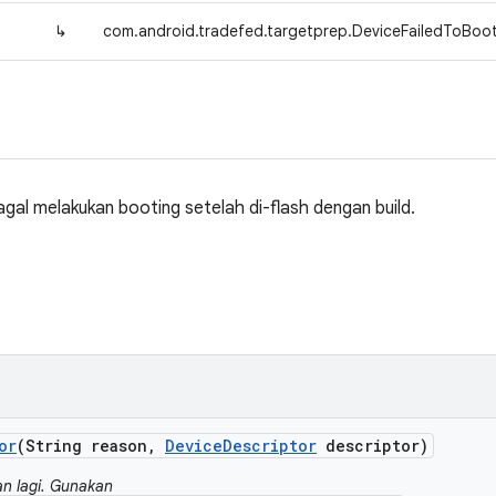
↳
com.android.tradefed.targetprep.DeviceFailedToBoot
agal melakukan booting setelah di-flash dengan build.
or
(String reason
,
Device
Descriptor
descriptor)
an lagi. Gunakan