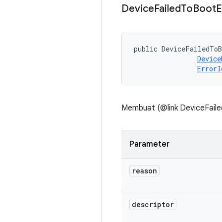
Device
Failed
To
Boot
E
public DeviceFailedToB
Device
ErrorI
Membuat (@link DeviceFaile
Parameter
reason
descriptor