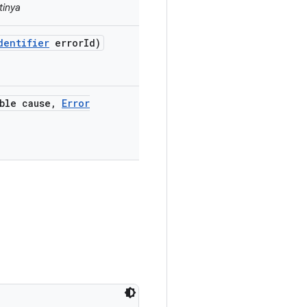
tinya
dentifier
error
Id)
ble cause
,
Error