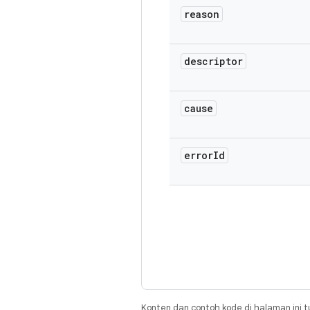
reason
descriptor
cause
error
Id
Konten dan contoh kode di halaman ini t