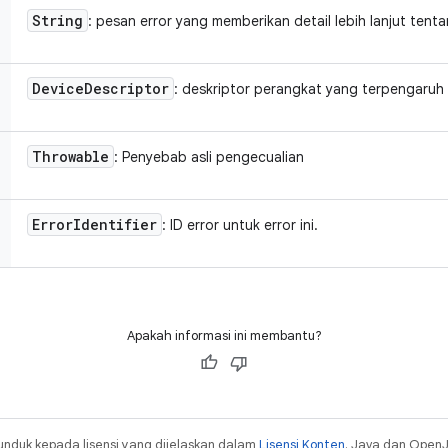
String
: pesan error yang memberikan detail lebih lanjut ten
Device
Descriptor
: deskriptor perangkat yang terpengaruh
Throwable
: Penyebab asli pengecualian
Error
Identifier
: ID error untuk error ini.
Apakah informasi ini membantu?
unduk kepada lisensi yang dijelaskan dalam
Lisensi Konten
. Java dan Open