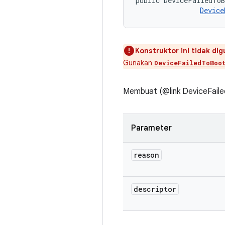
public DeviceFailedToB
Device
Konstruktor ini tidak dig
Gunakan
DeviceFailedToBoo
Membuat (@link DeviceFaile
Parameter
reason
descriptor