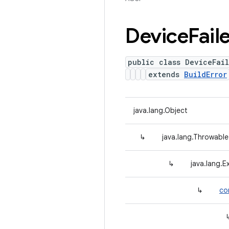
Device
Fail
public class DeviceFai
extends
BuildError
java.lang.Object
↳
java.lang.Throwable
↳
java.lang.E
↳
co