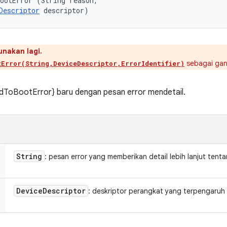
ootError (String reason, 

Descriptor
 descriptor)
unakan lagi.
sebagai gan
tError(String,DeviceDescriptor,ErrorIdentifier)
dToBootError} baru dengan pesan error mendetail.
String
: pesan error yang memberikan detail lebih lanjut ten
Device
Descriptor
: deskriptor perangkat yang terpengaruh