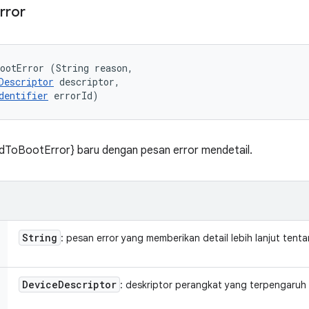
rror
ootError (String reason, 

Descriptor
 descriptor, 

dentifier
 errorId)
dToBootError} baru dengan pesan error mendetail.
String
: pesan error yang memberikan detail lebih lanjut ten
Device
Descriptor
: deskriptor perangkat yang terpengaruh