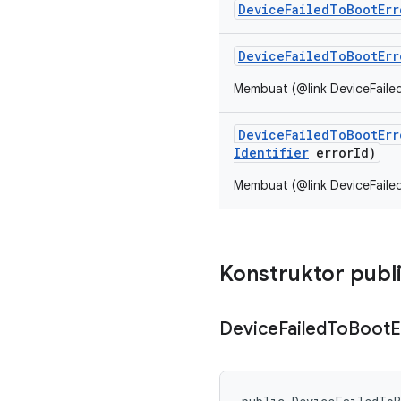
DeviceFailedToBootErr
Device
Failed
To
Boot
Err
Membuat (@link DeviceFaile
Device
Failed
To
Boot
Err
Identifier
error
Id)
Membuat (@link DeviceFaile
Konstruktor publ
Device
Failed
To
Boot
E