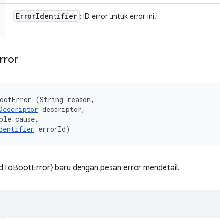
Error
Identifier
: ID error untuk error ini.
rror
ootError (String reason, 

Descriptor
 descriptor, 

ble cause, 

dentifier
 errorId)
dToBootError} baru dengan pesan error mendetail.