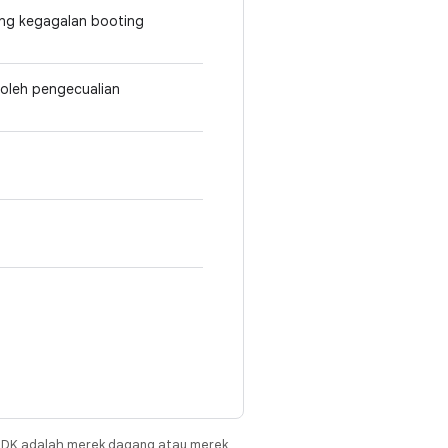
tang kegagalan booting
 oleh pengecualian
JDK adalah merek dagang atau merek