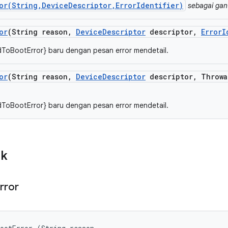
or(String,DeviceDescriptor,ErrorIdentifier)
sebagai gan
or
(String reason
,
Device
Descriptor
descriptor
,
Error
I
dToBootError} baru dengan pesan error mendetail.
or
(String reason
,
Device
Descriptor
descriptor
,
Throwa
dToBootError} baru dengan pesan error mendetail.
ik
rror