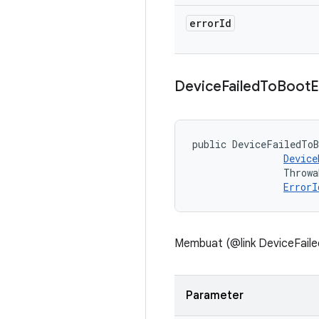
error
Id
Device
Failed
To
Boot
E
public DeviceFailedToB
Device
                Throwa
ErrorI
Membuat (@link DeviceFaile
Parameter