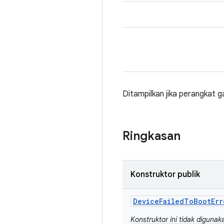
Ditampilkan jika perangkat g
Ringkasan
Konstruktor publik
Device
Failed
To
Boot
Err
Konstruktor ini tidak digunak