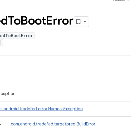
ed
To
Boot
Error
ledToBootError
xception
m.android.tradefed.error.HarnessException
↳
com.android.tradefed.targetprep.BuildError