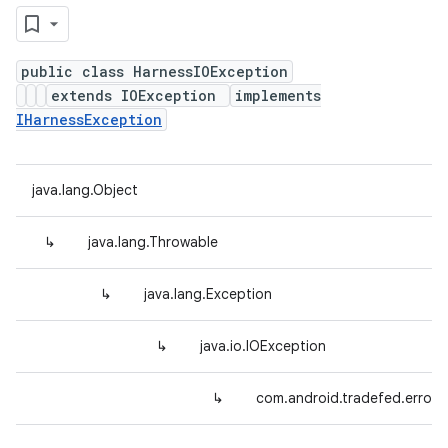
public class HarnessIOException
extends IOException
implements
IHarnessException
java.lang.Object
↳
java.lang.Throwable
↳
java.lang.Exception
↳
java.io.IOException
↳
com.android.tradefed.error.