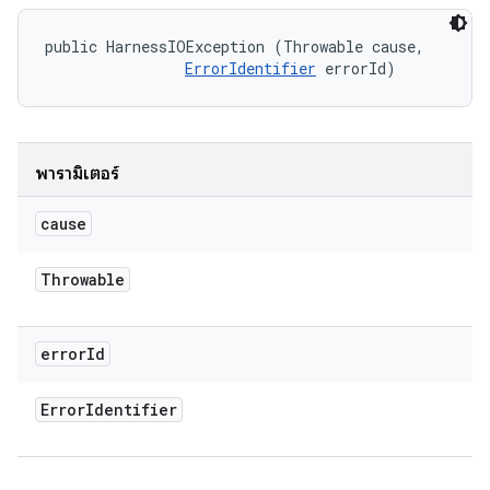
public HarnessIOException (Throwable cause, 

ErrorIdentifier
 errorId)
พารามิเตอร์
cause
Throwable
error
Id
Error
Identifier