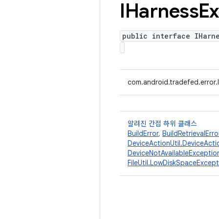
IHarness
Ex
public interface IHarn
com.android.tradefed.error
알려진 간접 하위 클래스
BuildError
,
BuildRetrievalErro
DeviceActionUtil.DeviceActi
DeviceNotAvailableExceptio
FileUtil.LowDiskSpaceExcept