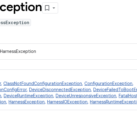
ception
essException
.IHarnessException
r
,
ClassNotFoundConfigurationException
,
ConfigurationException
,
onConfigError
,
DeviceDisconnectedException
,
DeviceFailedToBootEr
n
,
DeviceRuntimeException
,
DeviceUnresponsiveException
,
FatalHos
ion
,
HarnessException
,
HarnessIOException
,
HarnessRuntimeExcept