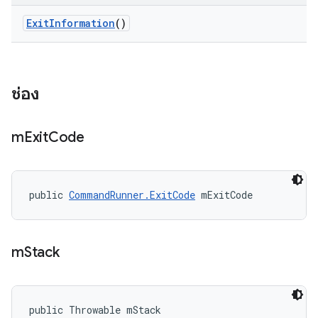
Exit
Information
()
ช่อง
m
Exit
Code
public 
CommandRunner.ExitCode
 mExitCode
m
Stack
public Throwable mStack