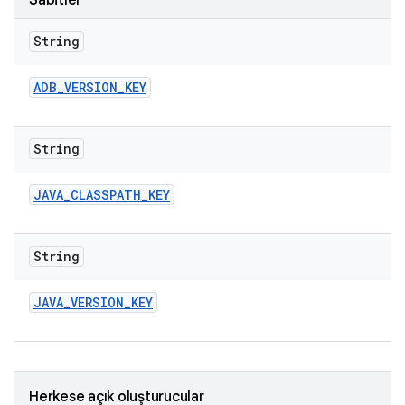
Sabitler
String
ADB
_
VERSION
_
KEY
String
JAVA
_
CLASSPATH
_
KEY
String
JAVA
_
VERSION
_
KEY
Herkese açık oluşturucular