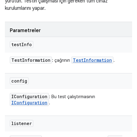
yürütün. Testin çalışması için gereken tüm cihaz
kurulumlarını yapar.
Parametreler
test
Info
Test
Information
Test
Information
: çağrının
.
config
IConfiguration
: Bu test çalıştırmasının
IConfiguration
.
listener