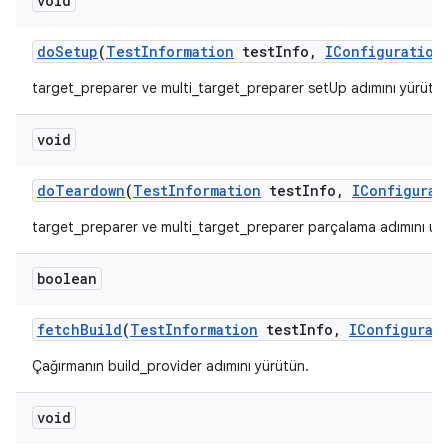
void
do
Setup
(
Test
Information
test
Info
,
IConfiguration
target_preparer ve multi_target_preparer setUp adımını yürütün
void
do
Teardown
(
Test
Information
test
Info
,
IConfigurat
target_preparer ve multi_target_preparer parçalama adımını uyg
boolean
fetch
Build
(
Test
Information
test
Info
,
IConfigurat
Çağırmanın build_provider adımını yürütün.
void