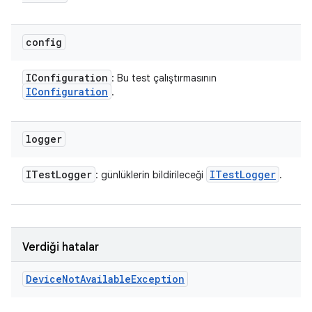
config
IConfiguration
: Bu test çalıştırmasının
IConfiguration
.
logger
ITest
Logger
ITest
Logger
: günlüklerin bildirileceği
.
Verdiği hatalar
Device
Not
Available
Exception