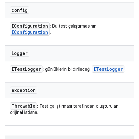
config
IConfiguration
: Bu test çalıştırmasının
IConfiguration
.
logger
ITest
Logger
ITest
Logger
: günlüklerin bildirileceği
.
exception
Throwable
: Test çalıştırması tarafından oluşturulan
orijinal istisna.