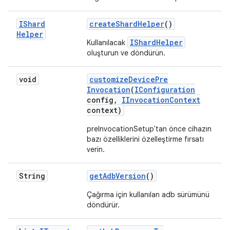
IShard
create
Shard
Helper
()
Helper
IShardHelper
Kullanılacak
oluşturun ve döndürün.
void
customize
Device
Pre
Invocation
(
IConfiguration
config
,
IInvocation
Context
context)
preInvocationSetup'tan önce cihazın
bazı özelliklerini özelleştirme fırsatı
verin.
String
get
Adb
Version
()
Çağırma için kullanılan adb sürümünü
döndürür.