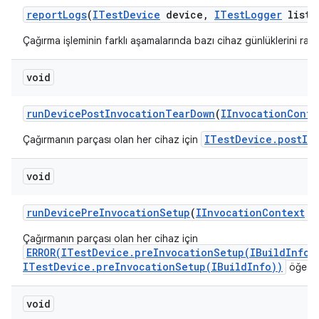
report
Logs
(
ITest
Device
device
,
ITest
Logger
liste
Çağırma işleminin farklı aşamalarında bazı cihaz günlüklerini rapo
void
run
Device
Post
Invocation
Tear
Down
(
IInvocation
Conte
ITestDevice.postIn
Çağırmanın parçası olan her cihaz için
void
run
Device
Pre
Invocation
Setup
(
IInvocation
Context
co
Çağırmanın parçası olan her cihaz için
ERROR(ITestDevice.preInvocationSetup(IBuildInfo)
ITestDevice.preInvocationSetup(IBuildInfo))
öğesini
void