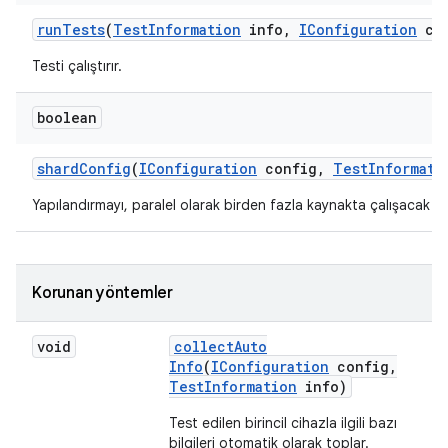
run
Tests
(
Test
Information
info
,
IConfiguration
con
Testi çalıştırır.
boolean
shard
Config
(
IConfiguration
config
,
Test
Informati
Yapılandırmayı, paralel olarak birden fazla kaynakta çalışacak ş
Korunan yöntemler
void
collect
Auto
Info
(
IConfiguration
config
,
Test
Information
info)
Test edilen birincil cihazla ilgili bazı
bilgileri otomatik olarak toplar.