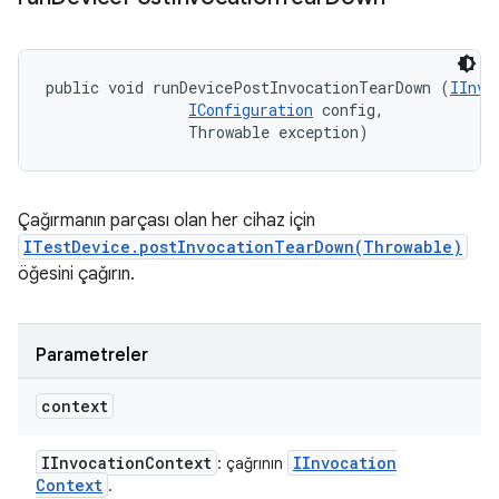
public void runDevicePostInvocationTearDown (
IInvo
IConfiguration
 config, 

                Throwable exception)
Çağırmanın parçası olan her cihaz için
ITestDevice.postInvocationTearDown(Throwable)
öğesini çağırın.
Parametreler
context
IInvocation
Context
IInvocation
: çağrının
Context
.