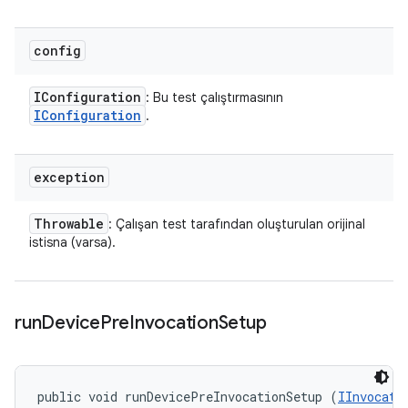
config
IConfiguration
: Bu test çalıştırmasının
IConfiguration
.
exception
Throwable
: Çalışan test tarafından oluşturulan orijinal
istisna (varsa).
run
Device
Pre
Invocation
Setup
public void runDevicePreInvocationSetup (
IInvocati