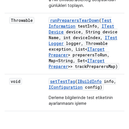
günlükleri toplayın.
Throwable
run
Preparers
Tear
Down
(
Test
Information
test
Info
,
ITest
Device
device
,
String device
Name
,
int device
Index
,
ITest
Logger
logger
,
Throwable
exception
,
List<
ITarget
Preparer
> preparers
To
Run
,
Map<String
,
Set<
ITarget
Preparer
>> track
Preparers
Map)
void
set
Test
Tag
(
IBuild
Info
info
,
IConfiguration
config)
Derleme bilgilerinde test etiketinin
ayarlanmasını işleme