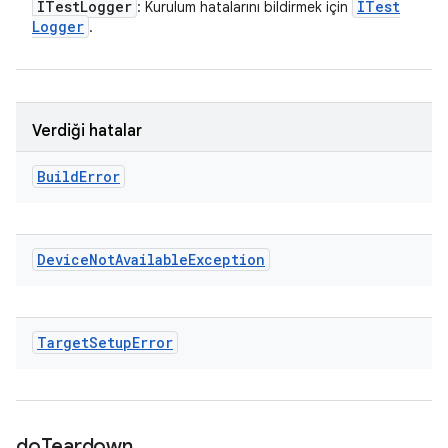
ITest
Logger
ITest
: Kurulum hatalarını bildirmek için
Logger
.
Verdiği hatalar
Build
Error
Device
Not
Available
Exception
Target
Setup
Error
do
Teardown