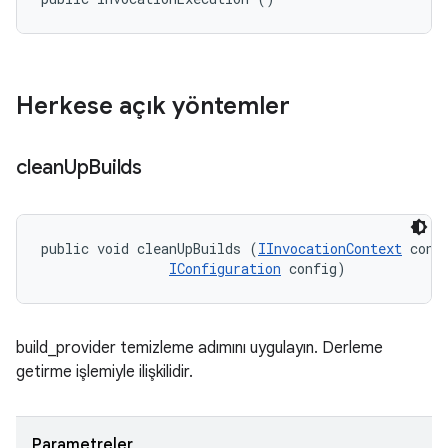
Herkese açık yöntemler
clean
Up
Builds
public void cleanUpBuilds (
IInvocationContext
 conte
IConfiguration
 config)
build_provider temizleme adımını uygulayın. Derleme
getirme işlemiyle ilişkilidir.
Parametreler