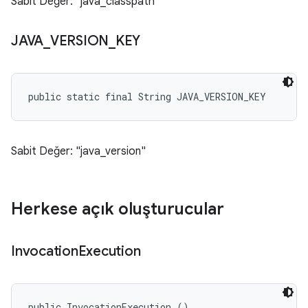
Sabit Değer: "java_classpath"
JAVA
_
VERSION
_
KEY
public static final String JAVA_VERSION_KEY
Sabit Değer: "java_version"
Herkese açık oluşturucular
Invocation
Execution
public InvocationExecution ()