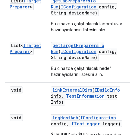
List<
ITarget
get
Lab
Preparers
To
Preparer
>
Run
(
IConfiguration
config
,
String device
Name)
Bu cihazda çalıştırılacak laboratuvar
hazırlayıcılarının listesini alın.
List<
ITarget
get
Target
Preparers
To
Preparer
>
Run
(
IConfiguration
config
,
String device
Name)
Bu cihazda çalıştırılacak hedef
hazırlayıcıların listesini alın.
void
link
External
Dirs
(
IBuild
Info
info
,
Test
Information
test
Info)
void
log
Host
Adb
(
IConfiguration
config
,
ITest
Logger
logger)
$TMPDIR/adb.$UID.log dosyasından