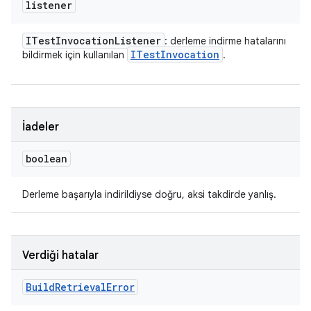
listener
ITest
Invocation
Listener
: derleme indirme hatalarını
ITest
Invocation
bildirmek için kullanılan
.
İadeler
boolean
Derleme başarıyla indirildiyse doğru, aksi takdirde yanlış.
Verdiği hatalar
Build
Retrieval
Error