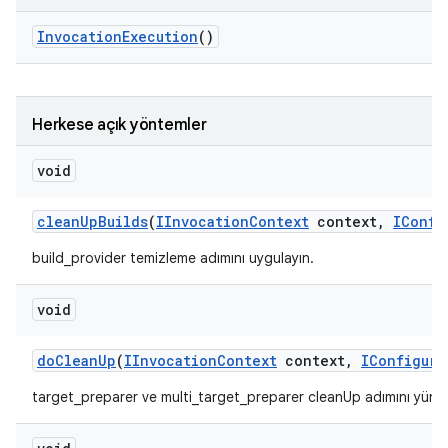
Invocation
Execution
()
Herkese açık yöntemler
void
clean
Up
Builds
(
IInvocation
Context
context
,
IConfi
build_provider temizleme adımını uygulayın.
void
do
Clean
Up
(
IInvocation
Context
context
,
IConfigura
target_preparer ve multi_target_preparer cleanUp adımını yürüt