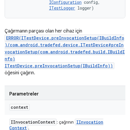
IConfiguration
 config, 

ITestLogger
 logger)
Çağırmanın parçası olan her cihaz için
ERROR(ITestDevice.preInvocationSetup(IBuildInfo
)/com.android.tradefed.device.ITestDevice#preIn
vocationSetup(com.android.tradefed.build.IBuildI
nfo)
ITestDevice.preInvocationSetup(IBuildInfo))
öğesini çağırın.
Parametreler
context
IInvocation
Context
IInvocation
: çağrının
Context
.