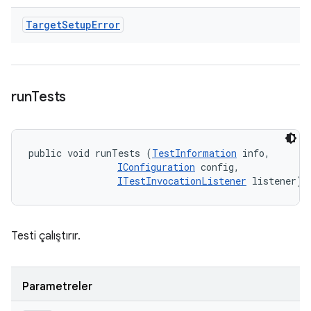
Target
Setup
Error
run
Tests
public void runTests (
TestInformation
 info, 

IConfiguration
 config, 

ITestInvocationListener
 listener)
Testi çalıştırır.
Parametreler