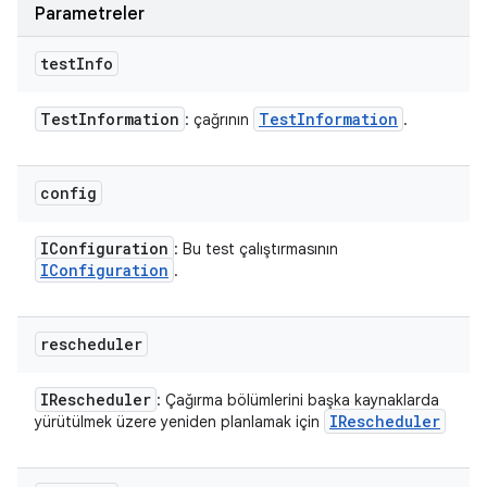
Parametreler
test
Info
Test
Information
Test
Information
: çağrının
.
config
IConfiguration
: Bu test çalıştırmasının
IConfiguration
.
rescheduler
IRescheduler
: Çağırma bölümlerini başka kaynaklarda
IRescheduler
yürütülmek üzere yeniden planlamak için