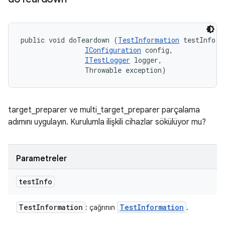
public void doTeardown (
TestInformation
 testInfo, 

IConfiguration
 config, 

ITestLogger
 logger, 

                Throwable exception)
target_preparer ve multi_target_preparer parçalama
adımını uygulayın. Kurulumla ilişkili cihazlar sökülüyor mu?
Parametreler
test
Info
Test
Information
Test
Information
: çağrının
.