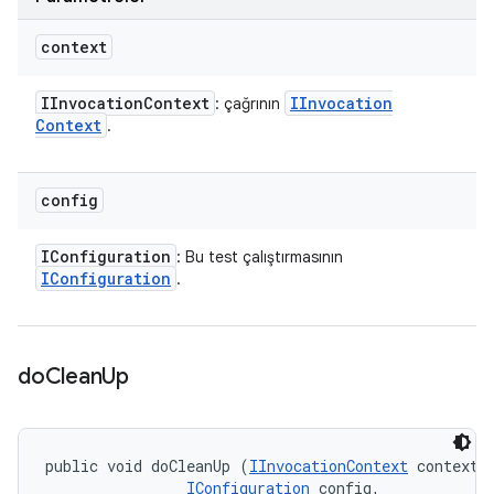
context
IInvocation
Context
IInvocation
: çağrının
Context
.
config
IConfiguration
: Bu test çalıştırmasının
IConfiguration
.
do
Clean
Up
public void doCleanUp (
IInvocationContext
 context, 
IConfiguration
 config, 
