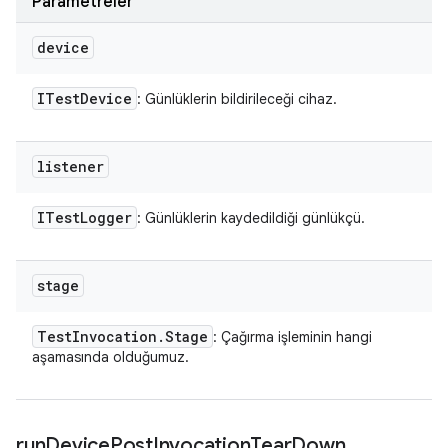
Parametreler
device
ITest
Device
: Günlüklerin bildirileceği cihaz.
listener
ITest
Logger
: Günlüklerin kaydedildiği günlükçü.
stage
Test
Invocation
.
Stage
: Çağırma işleminin hangi
aşamasında olduğumuz.
run
Device
Post
Invocation
Tear
Down