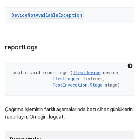
Device
Not
Available
Exception
report
Logs
public void reportLogs (
ITestDevice
 device, 

ITestLogger
 listener, 

TestInvocation.Stage
 stage)
Çağırma işleminin farklı aşamalarında bazı cihaz günlüklerini
raporlayın. Örneğin: logcat.