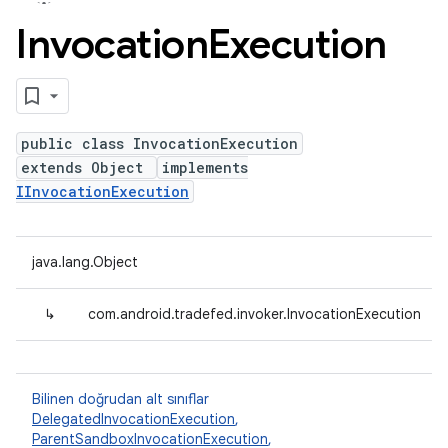
Invocation
Execution
public class InvocationExecution
extends Object
implements
IInvocationExecution
java.lang.Object
↳
com.android.tradefed.invoker.InvocationExecution
Bilinen doğrudan alt sınıflar
DelegatedInvocationExecution
,
ParentSandboxInvocationExecution
,