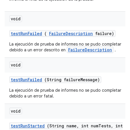
void
test
Run
Failed
(
Failure
Description
failure)
La ejecución de prueba de informes no se pudo completar
FailureDescription
debido a un error descrito en
.
void
test
Run
Failed
(String failure
Message)
La ejecución de prueba de informes no se pudo completar
debido a un error fatal.
void
test
Run
Started
(String name
,
int num
Tests
,
int