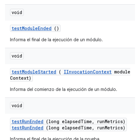
void
test
Module
Ended
()
Informa el final de la ejecución de un módulo.
void
test
Module
Started
(
IInvocation
Context
module
Context)
Informa del comienzo de la ejecución de un módulo.
void
test
Run
Ended
(long elapsed
Time
,
run
Metrics)
testRunEnded
(long elapsedTime, runMetrics)
Informa el final de la ejecución de la prueba.