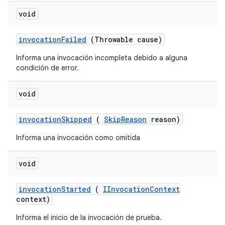
void
invocation
Failed
(Throwable cause)
Informa una invocación incompleta debido a alguna
condición de error.
void
invocation
Skipped
(
Skip
Reason
reason)
Informa una invocación como omitida
void
invocation
Started
(
IInvocation
Context
context)
Informa el inicio de la invocación de prueba.