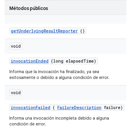
Métodos públicos
get
Underlying
Result
Reporter
()
void
invocation
Ended
(long elapsed
Time)
Informa que la invocación ha finalizado, ya sea
exitosamente o debido a alguna condición de error.
void
invocation
Failed
(
Failure
Description
failure)
Informa una invocación incompleta debido a alguna
condición de error.