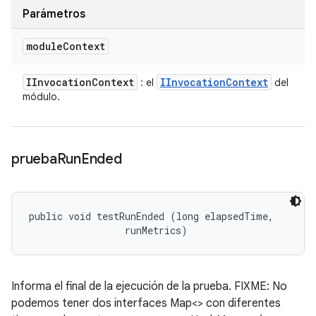
Parámetros
module
Context
IInvocation
Context
IInvocation
Context
: el
del
módulo.
prueba
Run
Ended
public void testRunEnded (long elapsedTime, 

 runMetrics)
Informa el final de la ejecución de la prueba. FIXME: No
podemos tener dos interfaces Map<> con diferentes