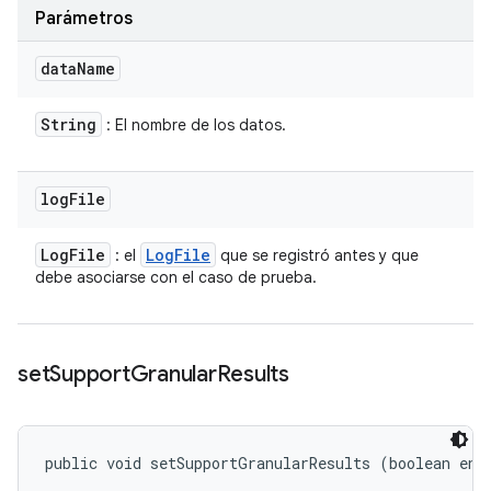
Parámetros
data
Name
String
: El nombre de los datos.
log
File
Log
File
Log
File
: el
que se registró antes y que
debe asociarse con el caso de prueba.
set
Support
Granular
Results
public void setSupportGranularResults (boolean ena