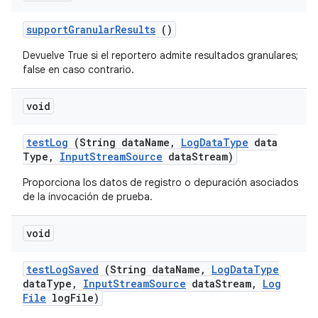
support
Granular
Results
()
Devuelve True si el reportero admite resultados granulares;
false en caso contrario.
void
test
Log
(String data
Name
,
Log
Data
Type
data
Type
,
Input
Stream
Source
data
Stream)
Proporciona los datos de registro o depuración asociados
de la invocación de prueba.
void
test
Log
Saved
(String data
Name
,
Log
Data
Type
data
Type
,
Input
Stream
Source
data
Stream
,
Log
File
log
File)