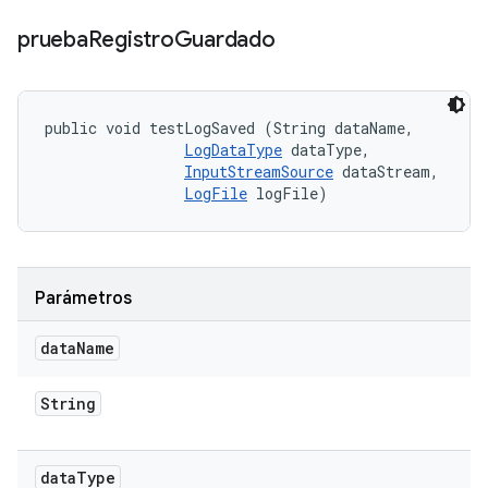
prueba
Registro
Guardado
public void testLogSaved (String dataName, 

LogDataType
 dataType, 

InputStreamSource
 dataStream, 

LogFile
 logFile)
Parámetros
data
Name
String
data
Type