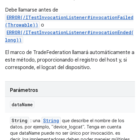
Debe llamarse antes de
ERROR(/ITestInvocationListener#invocationFailed
(Throwable))
o
ERROR(/ITestInvocationListener#invocationEnded(
long))
El marco de TradeFederation llamará automáticamente a
este método, proporcionando el registro del host y, si
corresponde, el logcat del dispositivo.
Parámetros
data
Name
String
String
: una
que describe el nombre de los
datos. por ejemplo, "device_logcat". Tenga en cuenta
que dataName puede no ser único por invocación. es
decir, los implementadores deben poder manejar múltiples