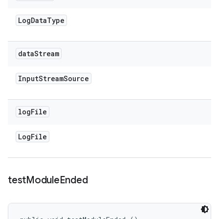
Log
Data
Type
data
Stream
Input
Stream
Source
log
File
Log
File
test
Module
Ended