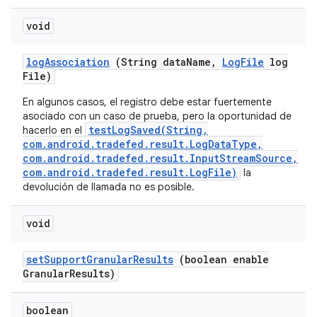
void
log
Association
(String data
Name
,
Log
File
log
File)
En algunos casos, el registro debe estar fuertemente
asociado con un caso de prueba, pero la oportunidad de
testLogSaved(String,
hacerlo en el
com.android.tradefed.result.LogDataType,
com.android.tradefed.result.InputStreamSource,
com.android.tradefed.result.LogFile)
la
devolución de llamada no es posible.
void
set
Support
Granular
Results
(boolean enable
Granular
Results)
boolean