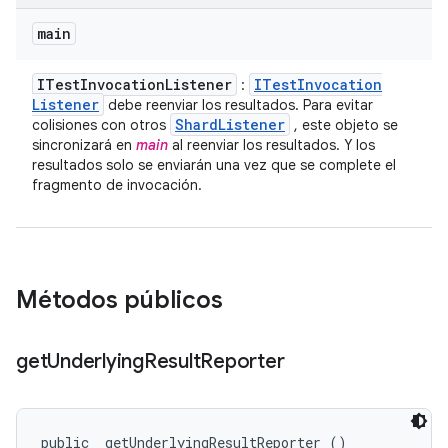
main
ITest
Invocation
Listener
ITest
Invocation
:
Listener
debe reenviar los resultados. Para evitar
Shard
Listener
colisiones con otros
, este objeto se
sincronizará en
main
al reenviar los resultados. Y los
resultados solo se enviarán una vez que se complete el
fragmento de invocación.
Métodos públicos
get
Underlying
Result
Reporter
public 
 getUnderlyingResultReporter ()