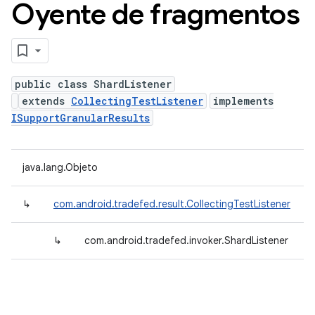
Oyente de fragmentos
public class ShardListener
extends
CollectingTestListener
implements
ISupportGranularResults
java.lang.Objeto
↳
com.android.tradefed.result.CollectingTestListener
↳
com.android.tradefed.invoker.ShardListener