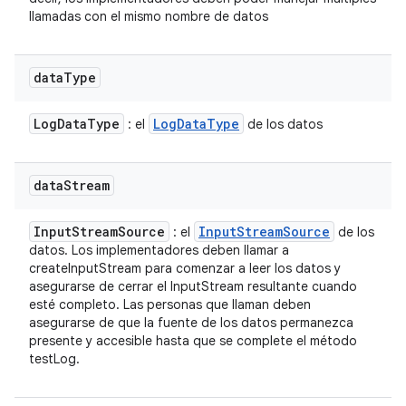
llamadas con el mismo nombre de datos
data
Type
Log
Data
Type
Log
Data
Type
: el
de los datos
data
Stream
Input
Stream
Source
Input
Stream
Source
: el
de los
datos. Los implementadores deben llamar a
createInputStream para comenzar a leer los datos y
asegurarse de cerrar el InputStream resultante cuando
esté completo. Las personas que llaman deben
asegurarse de que la fuente de los datos permanezca
presente y accesible hasta que se complete el método
testLog.