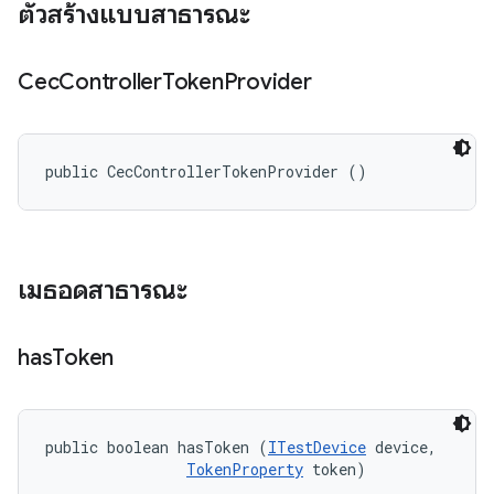
ตัวสร้างแบบสาธารณะ
Cec
Controller
Token
Provider
public CecControllerTokenProvider ()
เมธอดสาธารณะ
has
Token
public boolean hasToken (
ITestDevice
 device, 

TokenProperty
 token)