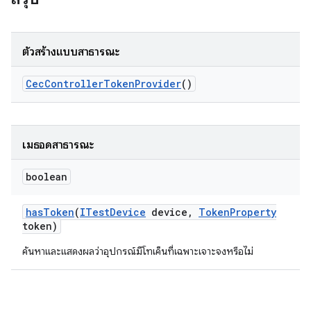
ตัวสร้างแบบสาธารณะ
Cec
Controller
Token
Provider
()
เมธอดสาธารณะ
boolean
has
Token
(
ITest
Device
device
,
Token
Property
token)
ค้นหาและแสดงผลว่าอุปกรณ์มีโทเค็นที่เฉพาะเจาะจงหรือไม่