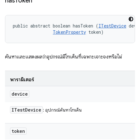
has
Token
public abstract boolean hasToken (
ITestDevice
 devic
TokenProperty
 token)
ค้นหาและแสดงผลว่าอุปกรณ์มีโทเค็นที่เฉพาะเจาะจงหรือไม่
พารามิเตอร์
device
ITest
Device
: อุปกรณ์ค้นหาโทเค็น
token