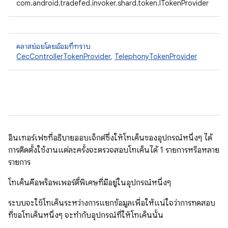
com.android.tradefed.invoker.shard.token.ITokenProvider
คลาสย่อยโดยอ้อมที่ทราบ
CecControllerTokenProvider
,
TelephonyTokenProvider
อินเทอร์เฟซที่อธิบายออบเจ็กต์ซึ่งให้โทเค็นของอุปกรณ์หนึ่งๆ ได้
การติดตั้งใช้งานแต่ละครั้งจะตรวจสอบโทเค็นได้ 1 รายการหรือหลาย
รายการ
โทเค็นคือพร็อพเพอร์ตี้พิเศษที่มีอยู่ในอุปกรณ์หนึ่งๆ
ระบบจะใช้โทเค็นระหว่างการแยกข้อมูลเพื่อให้แน่ใจว่าการทดสอบ
ที่ขอโทเค็นหนึ่งๆ จะทํากับอุปกรณ์ที่ให้โทเค็นนั้น