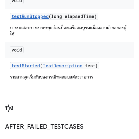
void
test
Run
Stopped
(long elapsed
Time)
การทดสอบรายงานหยุดก่อนที่จะเสร็จสมบูรณ์เนื่องจากคำขอของผู้
ใช้
void
test
Started
(
Test
Description
test)
รายงานจุดเริ่มต้นของกรณีทดสอบแต่ละรายการ
ทุ่ง
AFTER
_
FAILED
_
TESTCASES