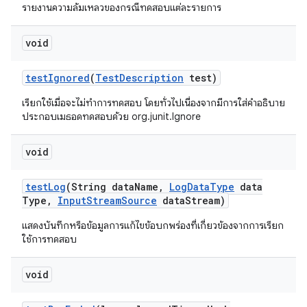
รายงานความล้มเหลวของกรณีทดสอบแต่ละรายการ
void
test
Ignored
(
Test
Description
test)
เรียกใช้เมื่อจะไม่ทำการทดสอบ โดยทั่วไปเนื่องจากมีการใส่คำอธิบาย
ประกอบเมธอดทดสอบด้วย org.junit.Ignore
void
test
Log
(String data
Name
,
Log
Data
Type
data
Type
,
Input
Stream
Source
data
Stream)
แสดงบันทึกหรือข้อมูลการแก้ไขข้อบกพร่องที่เกี่ยวข้องจากการเรียก
ใช้การทดสอบ
void