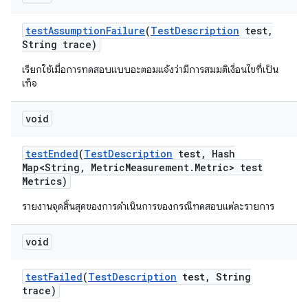
test
Assumption
Failure
(
Test
Description
test
,
String trace)
เรียกใช้เมื่อการทดสอบแบบอะตอมแจ้งว่ามีการสมมติเงื่อนไขที่เป็น
เท็จ
void
test
Ended
(
Test
Description
test
,
Hash
Map<String
,
Metric
Measurement
.
Metric> test
Metrics)
รายงานจุดสิ้นสุดของการดำเนินการของกรณีทดสอบแต่ละรายการ
void
test
Failed
(
Test
Description
test
,
String
trace)