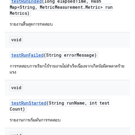
test
Run
Ended
(long elapsed
Time
,
Hash
Map<String
,
Metric
Measurement
.
Metric> run
Metrics)
รายงานสิ้นสุดการทดสอบ
void
test
Run
Failed
(String error
Message)
การทดสอบการเรียกใช้รายงานไม่สำเร็จเนื่องจากเกิดข้อผิดพลาดร้าย
แรง
void
test
Run
Started
(String run
Name
,
int test
Count)
รายงานการเริ่มต้นการทดสอบ