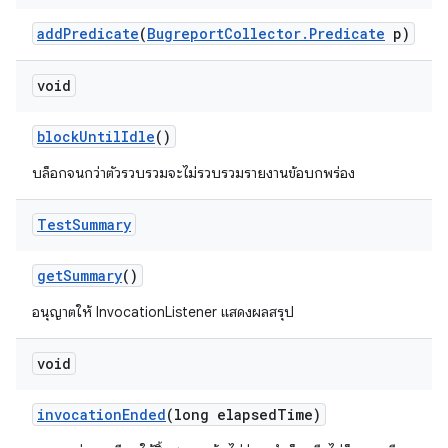
add
Predicate
(
Bugreport
Collector
.
Predicate
p)
void
block
Until
Idle
()
บล็อกจนกว่าตัวรวบรวมจะไม่รวบรวมรายงานข้อบกพร่อง
Test
Summary
get
Summary
()
อนุญาตให้ InvocationListener แสดงผลสรุป
void
invocation
Ended
(long elapsed
Time)