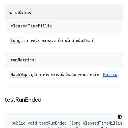
พารามิเตอร์
elapsed
Time
Millis
long
: อุปกรณ์รายงานเวลาที่ผ่านไปเป็นมิลลิวินาที
run
Metrics
Hash
Map
Metric
: คู่คีย์-ค่าที่รายงานเมื่อสิ้นสุดการทดสอบด้วย
test
Run
Ended
public void testRunEnded (long elapsedTimeMillis, 
