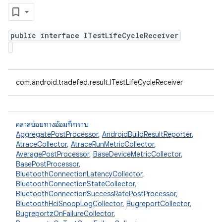
public interface ITestLifeCycleReceiver
com.android.tradefed.result.ITestLifeCycleReceiver
คลาสย่อยทางอ้อมที่ทราบ
AggregatePostProcessor
,
AndroidBuildResultReporter
,
AtraceCollector
,
AtraceRunMetricCollector
,
AveragePostProcessor
,
BaseDeviceMetricCollector
,
BasePostProcessor
,
BluetoothConnectionLatencyCollector
,
BluetoothConnectionStateCollector
,
BluetoothConnectionSuccessRatePostProcessor
,
BluetoothHciSnoopLogCollector
,
BugreportCollector
,
BugreportzOnFailureCollector
,