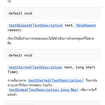
ใช้
default void
test
Skipped
(
Test
Description
test
,
Skip
Reason
reason)
เรียกใช้เมื่อข้ามการทดสอบและไม่ได้ดำเนินการด้วยเหตุผลที่ไม่คาด
คิด
default void
test
Started
(
Test
Description
test
,
long start
Time)
testStarted(TestDescription)
ทางเลือกแทน
ซึ่งเรายัง
ระบุเวลาที่เริ่มการทดสอบ ร่วมกับ
testEnded(TestDescription,long,Map)
เพื่อการวัดที่
แม่นยำ