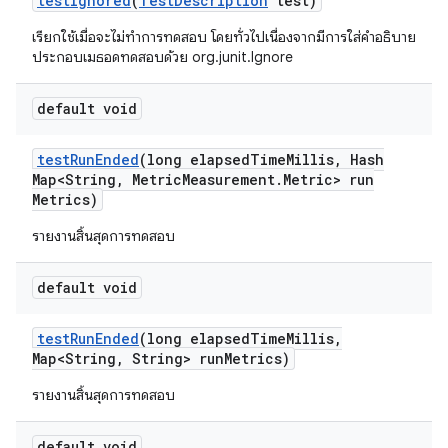
test
Ignored
(
Test
Description
test)
เรียกใช้เมื่อจะไม่ทำการทดสอบ โดยทั่วไปเนื่องจากมีการใส่คำอธิบาย
ประกอบเมธอดทดสอบด้วย org.junit.Ignore
default void
test
Run
Ended
(long elapsed
Time
Millis
,
Hash
Map<String
,
Metric
Measurement
.
Metric> run
Metrics)
รายงานสิ้นสุดการทดสอบ
default void
test
Run
Ended
(long elapsed
Time
Millis
,
Map<String
,
String> run
Metrics)
รายงานสิ้นสุดการทดสอบ
default void