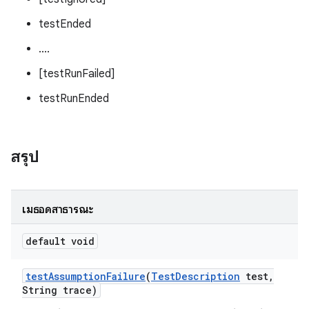
testEnded
....
[testRunFailed]
testRunEnded
สรุป
เมธอดสาธารณะ
default void
test
Assumption
Failure
(
Test
Description
test
,
String trace)