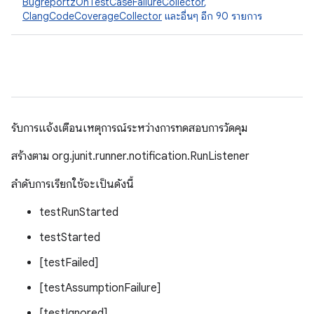
BugreportzOnTestCaseFailureCollector
,
ClangCodeCoverageCollector
และอื่นๆ อีก 90 รายการ
รับการแจ้งเตือนเหตุการณ์ระหว่างการทดสอบการวัดคุม
สร้างตาม org.junit.runner.notification.RunListener
ลำดับการเรียกใช้จะเป็นดังนี้
testRunStarted
testStarted
[testFailed]
[testAssumptionFailure]
[testIgnored]