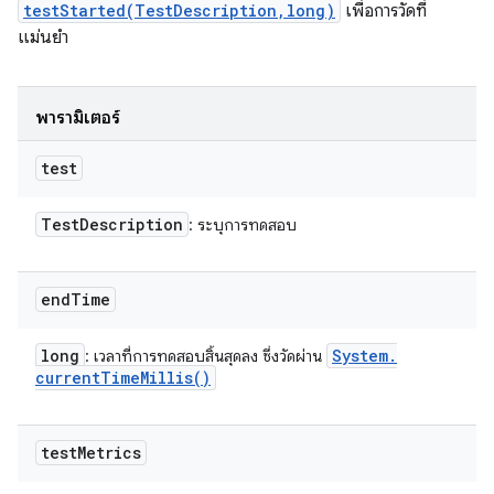
testStarted(TestDescription,long)
เพื่อการวัดที่
แม่นยำ
พารามิเตอร์
test
Test
Description
: ระบุการทดสอบ
end
Time
long
System
.
: เวลาที่การทดสอบสิ้นสุดลง ซึ่งวัดผ่าน
current
Time
Millis(
)
test
Metrics