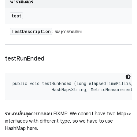
พารามิเตอร์
test
Test
Description
: ระบุการทดสอบ
test
Run
Ended
public void testRunEnded (long elapsedTimeMillis, 

                HashMap<String, MetricMeasurement.
รายงานสิ้นสุดการทดสอบ FIXME: We cannot have two Map<>
interfaces with different type, so we have to use
HashMap here.