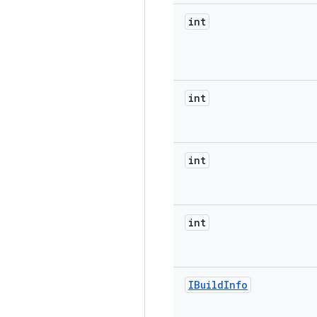
int
int
int
int
IBuild
Info