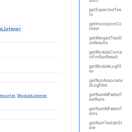
sults
getExpectedTes
ts
getInvocationCo
nListener
ntext
getMergedTestR
unResults
getModuleConte
xtForRunResult
getModuleLogFil
es
getNonAssociate
dLogFiles
getNumAllFailedT
Reporter
,
ModuleListener
,
estRuns
getNumAllFailedT
ests
getNumTestsInSt
ate