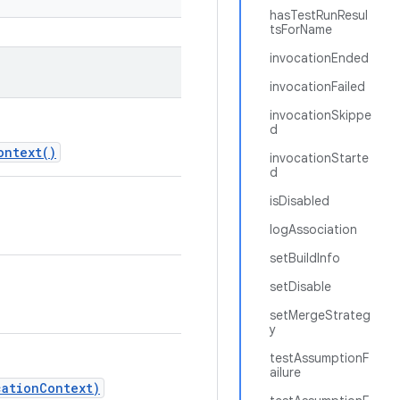
hasTestRunResul
tsForName
invocationEnded
invocationFailed
invocationSkippe
d
ontext()
invocationStarte
d
isDisabled
logAssociation
setBuildInfo
setDisable
setMergeStrateg
y
testAssumptionF
ailure
cationContext)