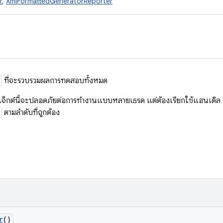
r
,
XmlFormattedGeneratorReporter
ที่จะรวบรวมผลการทดสอบทั้งหมด
ออบเจ็กต์นี้จะปลอดภัยต่อการทำงานแบบหลายเธรด แต่ต้องเรียกใช้แฮนเดิล
ตามลำดับที่ถูกต้อง
r
()