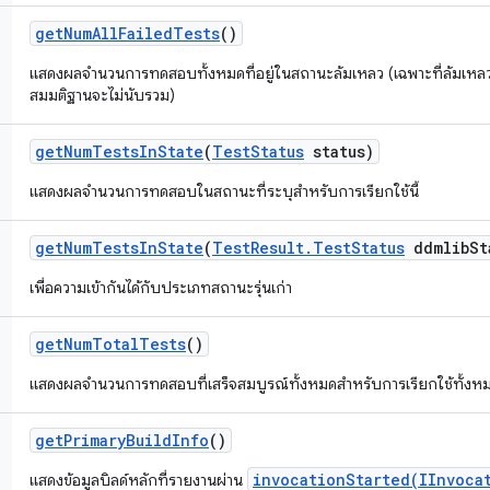
get
Num
All
Failed
Tests
()
แสดงผลจำนวนการทดสอบทั้งหมดที่อยู่ในสถานะล้มเหลว (เฉพาะที่ล้มเหลวเ
สมมติฐานจะไม่นับรวม)
get
Num
Tests
In
State
(
Test
Status
status)
แสดงผลจำนวนการทดสอบในสถานะที่ระบุสำหรับการเรียกใช้นี้
get
Num
Tests
In
State
(
Test
Result
.
Test
Status
ddmlib
St
เพื่อความเข้ากันได้กับประเภทสถานะรุ่นเก่า
get
Num
Total
Tests
()
แสดงผลจำนวนการทดสอบที่เสร็จสมบูรณ์ทั้งหมดสำหรับการเรียกใช้ทั้งห
get
Primary
Build
Info
()
invocationStarted(IInvoca
แสดงข้อมูลบิลด์หลักที่รายงานผ่าน