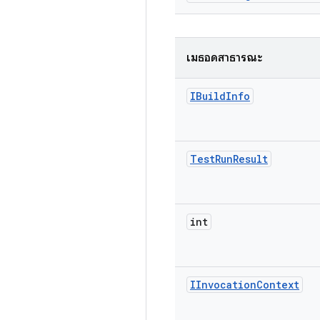
เมธอดสาธารณะ
IBuild
Info
Test
Run
Result
int
IInvocation
Context