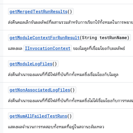
get
Merged
Test
Run
Results
()
ส่งคืนคอลเล็กชันผลลัพธ์ที่ผสานรวมสำหรับการเรียกใช้ทั้งหมดในการพยา
get
Module
Context
For
Run
Result
(String test
Run
Name)
IInvocationContext
แสดงผล
ของโมดูลที่เชื่อมโยงกับผลลัพธ์
get
Module
Log
Files
()
ส่งคืนสำเนาของแผนที่ที่มีไฟล์ที่บันทึกทั้งหมดซึ่งเชื่อมโยงกับโมดูล
get
Non
Associated
Log
Files
()
ส่งคืนสำเนาของแผนที่ที่มีไฟล์ที่บันทึกทั้งหมดซึ่งไม่ได้เชื่อมโยงกับการทด
get
Num
All
Failed
Test
Runs
()
แสดงผลจำนวนการทดสอบทั้งหมดที่อยู่ในสถานะล้มเหลว