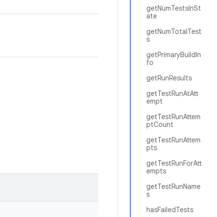
getNumTestsInSt
ate
getNumTotalTest
s
getPrimaryBuildIn
fo
getRunResults
getTestRunAtAtt
empt
getTestRunAttem
ptCount
getTestRunAttem
pts
getTestRunForAtt
empts
getTestRunName
s
hasFailedTests