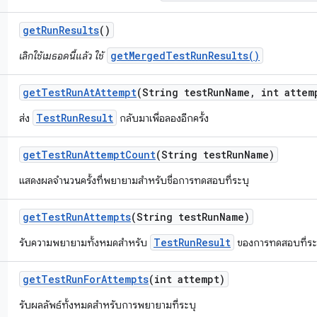
get
Run
Results
()
getMergedTestRunResults()
เลิกใช้เมธอดนี้แล้ว ใช้
get
Test
Run
At
Attempt
(String test
Run
Name
,
int attem
TestRunResult
ส่ง
กลับมาเพื่อลองอีกครั้ง
get
Test
Run
Attempt
Count
(String test
Run
Name)
แสดงผลจำนวนครั้งที่พยายามสำหรับชื่อการทดสอบที่ระบุ
get
Test
Run
Attempts
(String test
Run
Name)
TestRunResult
รับความพยายามทั้งหมดสำหรับ
ของการทดสอบที่ระ
get
Test
Run
For
Attempts
(int attempt)
รับผลลัพธ์ทั้งหมดสำหรับการพยายามที่ระบุ