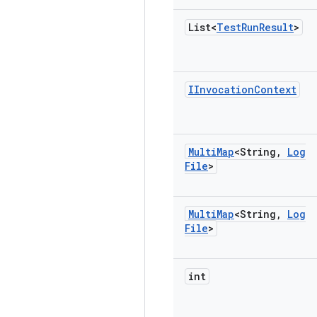
List<
Test
Run
Result
>
IInvocation
Context
Multi
Map
<String
,
Log
File
>
Multi
Map
<String
,
Log
File
>
int