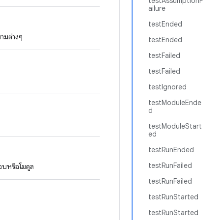
testAssumptionF
ailure
testEnded
ยามต่างๆ
testEnded
testFailed
testFailed
testIgnored
testModuleEnde
d
testModuleStart
ed
testRunEnded
testRunFailed
สอบหรือโมดูล
testRunFailed
testRunStarted
testRunStarted