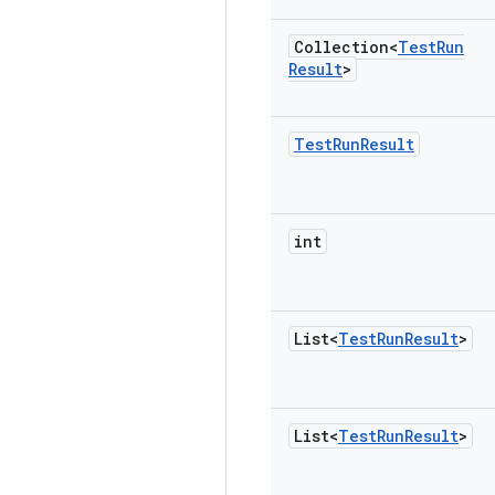
Collection<
Test
Run
Result
>
Test
Run
Result
int
List<
Test
Run
Result
>
List<
Test
Run
Result
>