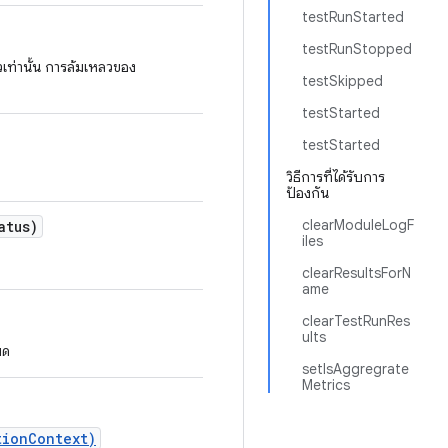
testRunStarted
testRunStopped
ท่านั้น การล้มเหลวของ
testSkipped
testStarted
testStarted
วิธีการที่ได้รับการ
ป้องกัน
clearModuleLogF
atus)
iles
clearResultsForN
ame
clearTestRunRes
ults
มด
setIsAggregrate
Metrics
tionContext)