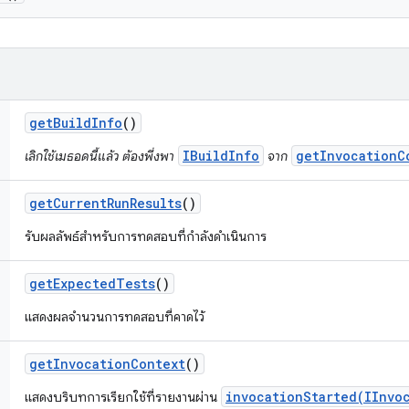
get
Build
Info
()
IBuildInfo
getInvocationC
เลิกใช้เมธอดนี้แล้ว ต้องพึ่งพา
จาก
get
Current
Run
Results
()
รับผลลัพธ์สำหรับการทดสอบที่กำลังดำเนินการ
get
Expected
Tests
()
แสดงผลจำนวนการทดสอบที่คาดไว้
get
Invocation
Context
()
invocationStarted(IInvo
แสดงบริบทการเรียกใช้ที่รายงานผ่าน