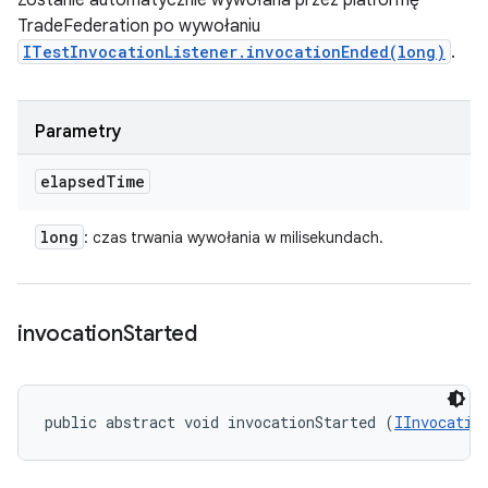
Zostanie automatycznie wywołana przez platformę
TradeFederation po wywołaniu
ITestInvocationListener.invocationEnded(long)
.
Parametry
elapsed
Time
long
: czas trwania wywołania w milisekundach.
invocation
Started
public abstract void invocationStarted (
IInvocatio