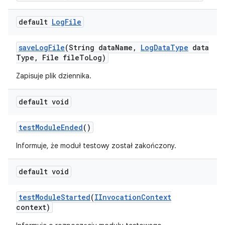
default
Log
File
save
Log
File
(String data
Name
,
Log
Data
Type
data
Type
,
File file
To
Log)
Zapisuje plik dziennika.
default void
test
Module
Ended
()
Informuje, że moduł testowy został zakończony.
default void
test
Module
Started
(
IInvocation
Context
context)