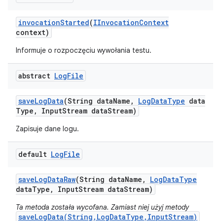
invocation
Started
(
IInvocation
Context
context)
Informuje o rozpoczęciu wywołania testu.
abstract
Log
File
save
Log
Data
(String data
Name
,
Log
Data
Type
data
Type
,
Input
Stream data
Stream)
Zapisuje dane logu.
default
Log
File
save
Log
Data
Raw
(String data
Name
,
Log
Data
Type
data
Type
,
Input
Stream data
Stream)
Ta metoda została wycofana. Zamiast niej użyj metody
saveLogData(String,LogDataType,InputStream)