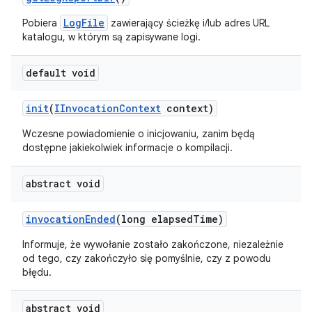
LogFile
Pobiera
zawierający ścieżkę i/lub adres URL
katalogu, w którym są zapisywane logi.
default void
init
(
IInvocation
Context
context)
Wczesne powiadomienie o inicjowaniu, zanim będą
dostępne jakiekolwiek informacje o kompilacji.
abstract void
invocation
Ended
(long elapsed
Time)
Informuje, że wywołanie zostało zakończone, niezależnie
od tego, czy zakończyło się pomyślnie, czy z powodu
błędu.
abstract void