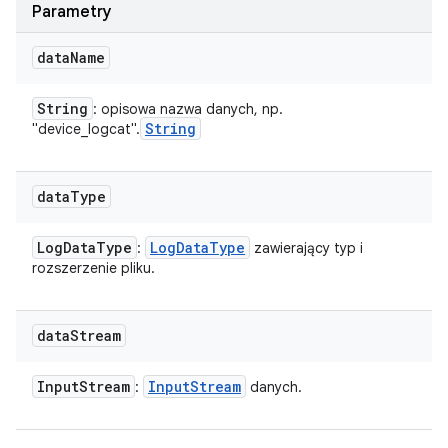
Parametry
data
Name
String
: opisowa nazwa danych, np.
String
"device_logcat".
data
Type
Log
Data
Type
Log
Data
Type
:
zawierający typ i
rozszerzenie pliku.
data
Stream
Input
Stream
Input
Stream
:
danych.