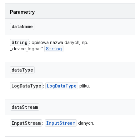
Parametry
data
Name
String
: opisowa nazwa danych, np.
String
„device_logcat”.
data
Type
Log
Data
Type
Log
Data
Type
:
pliku.
data
Stream
Input
Stream
Input
Stream
:
danych.