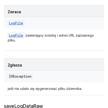
Zwraca
Log
File
Log
File
zawierający ścieżkę i adres URL zapisanego
pliku.
Zgłasza
IOException
jeśli nie udało się wygenerować pliku dziennika.
save
Log
Data
Raw