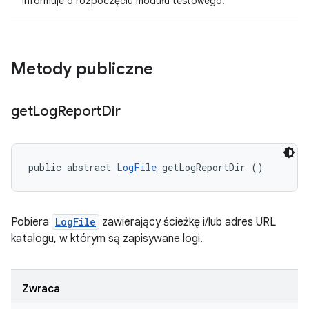
Informuje o rozpoczęciu modułu testowego.
Metody publiczne
get
Log
Report
Dir
public abstract 
LogFile
 getLogReportDir ()
Pobiera
LogFile
zawierający ścieżkę i/lub adres URL
katalogu, w którym są zapisywane logi.
Zwraca