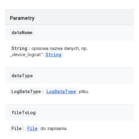
Parametry
data
Name
String
: opisowa nazwa danych, np.
String
„device_logcat”.
data
Type
Log
Data
Type
Log
Data
Type
:
pliku.
file
To
Log
File
File
:
do zapisania.