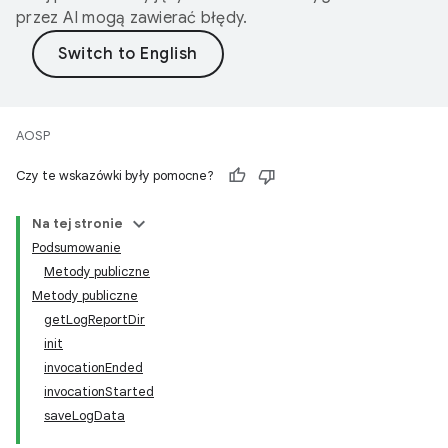
przez AI mogą zawierać błędy.
AOSP
Czy te wskazówki były pomocne?
Na tej stronie
Podsumowanie
Metody publiczne
Metody publiczne
getLogReportDir
init
invocationEnded
invocationStarted
saveLogData