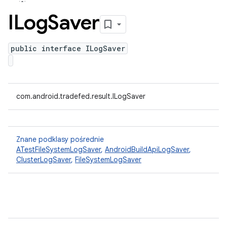
ILog
Saver
public interface ILogSaver
com.android.tradefed.result.ILogSaver
Znane podklasy pośrednie
ATestFileSystemLogSaver
,
AndroidBuildApiLogSaver
,
ClusterLogSaver
,
FileSystemLogSaver