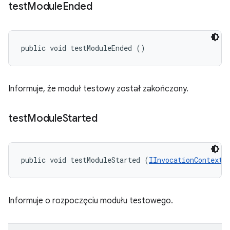
test
Module
Ended
public void testModuleEnded ()
Informuje, że moduł testowy został zakończony.
test
Module
Started
public void testModuleStarted (
IInvocationContext
 
Informuje o rozpoczęciu modułu testowego.