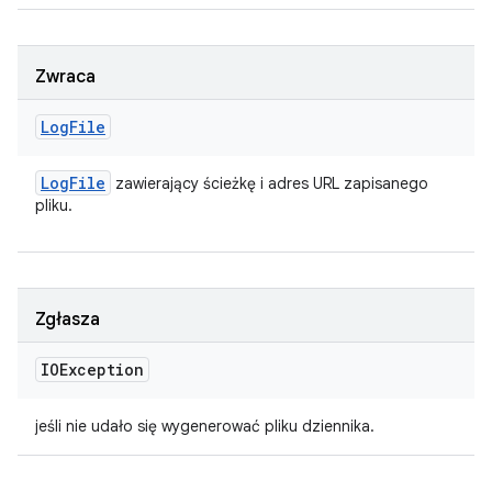
Zwraca
Log
File
Log
File
zawierający ścieżkę i adres URL zapisanego
pliku.
Zgłasza
IOException
jeśli nie udało się wygenerować pliku dziennika.