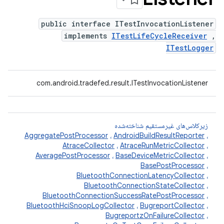
public interface ITestInvocationListener
implements
ITestLifeCycleReceiver
,
ITestLogger
com.android.tradefed.result.ITestInvocationListener
زیرکلاس‌های غیرمستقیم شناخته‌شده
AggregatePostProcessor
،
AndroidBuildResultReporter
،
AtraceCollector
،
AtraceRunMetricCollector
،
AveragePostProcessor
،
BaseDeviceMetricCollector
،
BasePostProcessor
،
BluetoothConnectionLatencyCollector
،
BluetoothConnectionStateCollector
،
BluetoothConnectionSuccessRatePostProcessor
،
BluetoothHciSnoopLogCollector
،
BugreportCollector
،
BugreportzOnFailureCollector
،