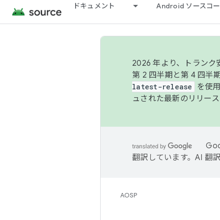
ドキュメント
Android ソース
2026 年より、トラ
第 2 四半期と第 4 四
latest-release
を使用
ュされた最新のリリース
Go
翻訳しています。AI 
AOSP