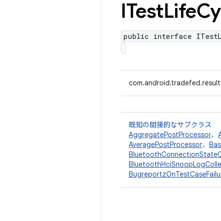
ITest
Life
Cy
public interface ITest
com.android.tradefed.result
既知の間接的なサブクラス
AggregatePostProcessor
、
AveragePostProcessor
、
Bas
BluetoothConnectionStateC
BluetoothHciSnoopLogColle
BugreportzOnTestCaseFailu