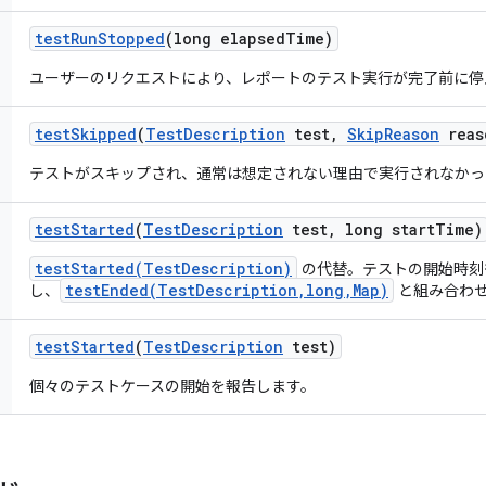
test
Run
Stopped
(long elapsed
Time)
ユーザーのリクエストにより、レポートのテスト実行が完了前に停
test
Skipped
(
Test
Description
test
,
Skip
Reason
reas
テストがスキップされ、通常は想定されない理由で実行されなかっ
test
Started
(
Test
Description
test
,
long start
Time)
testStarted(TestDescription)
の代替。テストの開始時刻
testEnded(TestDescription,long,Map)
し、
と組み合わせ
test
Started
(
Test
Description
test)
個々のテストケースの開始を報告します。