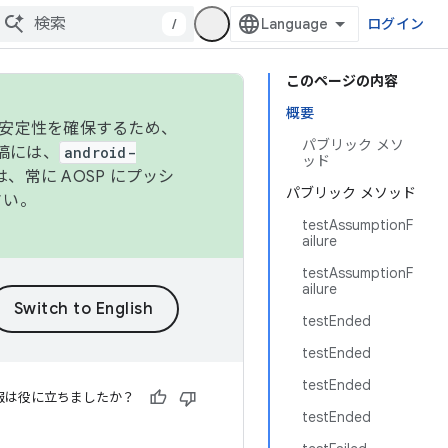
/
ログイン
このページの内容
概要
の安定性を確保するため、
パブリック メソ
投稿には、
android-
ッド
、常に AOSP にプッシ
パブリック メソッド
さい。
testAssumptionF
ailure
testAssumptionF
ailure
testEnded
testEnded
testEnded
報は役に立ちましたか？
testEnded