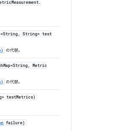
etric
Measurement
.
<String
,
String> test
p)
の代替。
sh
Map<String
,
Metric
p)
の代替。
g> test
Metrics)
on
failure)