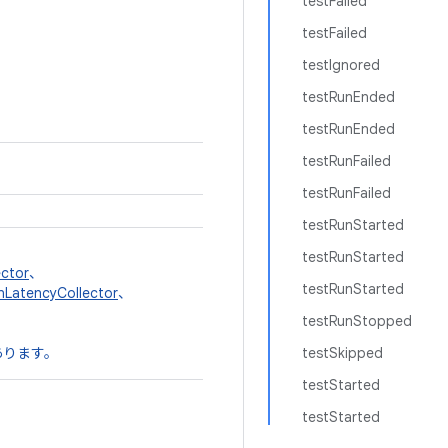
testFailed
testFailed
testIgnored
testRunEnded
testRunEnded
testRunFailed
testRunFailed
testRunStarted
testRunStarted
ector
、
testRunStarted
nLatencyCollector
、
testRunStopped
あります。
testSkipped
testStarted
testStarted