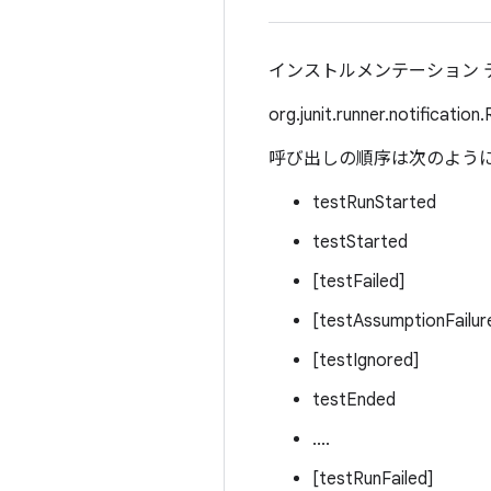
インストルメンテーション 
org.junit.runner.notific
呼び出しの順序は次のよう
testRunStarted
testStarted
[testFailed]
[testAssumptionFailur
[testIgnored]
testEnded
....
[testRunFailed]