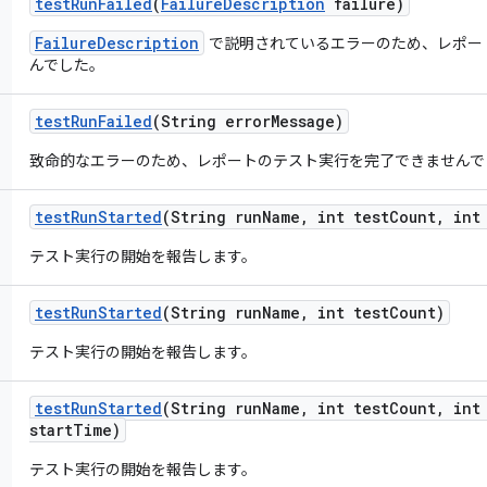
test
Run
Failed
(
Failure
Description
failure)
FailureDescription
で説明されているエラーのため、レポー
んでした。
test
Run
Failed
(String error
Message)
致命的なエラーのため、レポートのテスト実行を完了できませんで
test
Run
Started
(String run
Name
,
int test
Count
,
int 
テスト実行の開始を報告します。
test
Run
Started
(String run
Name
,
int test
Count)
テスト実行の開始を報告します。
test
Run
Started
(String run
Name
,
int test
Count
,
int 
start
Time)
テスト実行の開始を報告します。