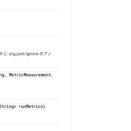
junit.Ignore のアノ
ng
,
Metric
Measurement
.
tring> run
Metrics)