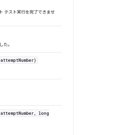
ト テスト実行を完了できませ
した。
attempt
Number)
attempt
Number
,
long