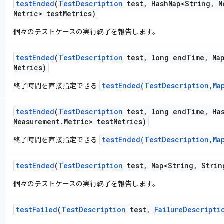
test
Ended
(
Test
Description
test
,
Hash
Map<String
,
M
Metric> test
Metrics)
個々のテストケースの実行終了を報告します。
test
Ended
(
Test
Description
test
,
long end
Time
,
Map
Metrics)
testEnded(TestDescription,Ma
終了時間を直接指定できる
test
Ended
(
Test
Description
test
,
long end
Time
,
Ha
Measurement
.
Metric> test
Metrics)
testEnded(TestDescription,Ma
終了時間を直接指定できる
test
Ended
(
Test
Description
test
,
Map<String
,
Strin
個々のテストケースの実行終了を報告します。
test
Failed
(
Test
Description
test
,
Failure
Descripti