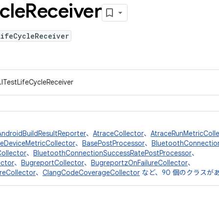
cle
Receiver
LifeCycleReceiver
.ITestLifeCycleReceiver
AndroidBuildResultReporter
、
AtraceCollector
、
AtraceRunMetricColl
eDeviceMetricCollector
、
BasePostProcessor
、
BluetoothConnectio
ollector
、
BluetoothConnectionSuccessRatePostProcessor
、
ctor
、
BugreportCollector
、
BugreportzOnFailureCollector
、
reCollector
、
ClangCodeCoverageCollector
など、90 個のクラスが