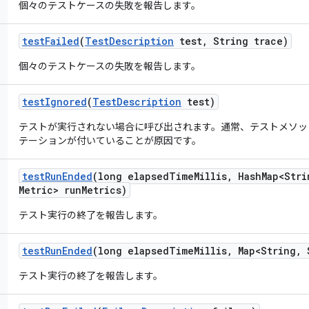
個々のテストケースの失敗を報告します。
test
Failed
(
Test
Description
test
,
String trace)
個々のテストケースの失敗を報告します。
test
Ignored
(
Test
Description
test)
テストが実行されない場合に呼び出されます。通常、テストメソッドに org.
テーションが付いていることが原因です。
test
Run
Ended
(long elapsed
Time
Millis
,
Hash
Map<Stri
Metric> run
Metrics)
テスト実行の終了を報告します。
test
Run
Ended
(long elapsed
Time
Millis
,
Map<String
,
S
テスト実行の終了を報告します。