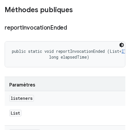
Méthodes publiques
report
Invocation
Ended
public static void reportInvocationEnded (List<
ITe
                long elapsedTime)
Paramètres
listeners
List