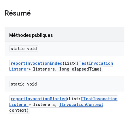
Résumé
Méthodes publiques
static void
report
Invocation
Ended
(List<
ITest
Invocation
Listener
> listeners
,
long elapsed
Time)
static void
report
Invocation
Started
(List<
ITest
Invocation
Listener
> listeners
,
IInvocation
Context
context)