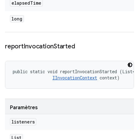
elapsed
Time
long
report
Invocation
Started
public static void reportInvocationStarted (List<
I
IInvocationContext
 context)
Paramètres
listeners
List