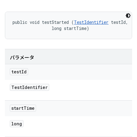
public void testStarted (
TestIdentifier
 testId, 

                long startTime)
パラメータ
test
Id
Test
Identifier
start
Time
long