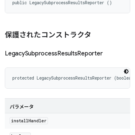
public LegacySubprocessResultsReporter ()
保護されたコンストラクタ
Legacy
Subprocess
Results
Reporter
protected LegacySubprocessResultsReporter (boolean
パラメータ
install
Handler