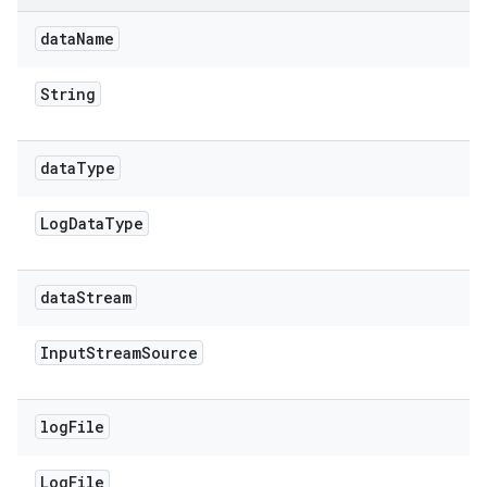
data
Name
String
data
Type
Log
Data
Type
data
Stream
Input
Stream
Source
log
File
Log
File