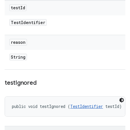
test
Id
Test
Identifier
reason
String
test
Ignored
public void testIgnored (
TestIdentifier
 testId)