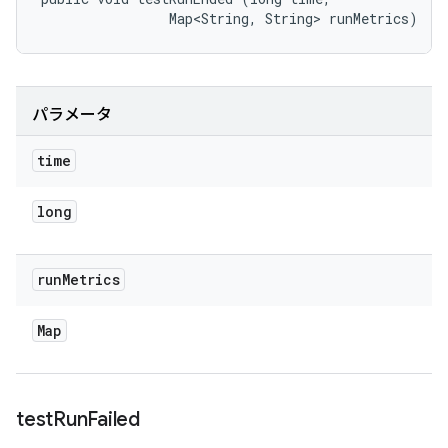
                Map<String, String> runMetrics)
パラメータ
time
long
run
Metrics
Map
test
Run
Failed