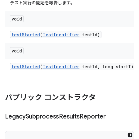
テスト実行の開始を報告します。
void
test
Started
(
Test
Identifier
test
Id)
void
test
Started
(
Test
Identifier
test
Id
,
long start
Tim
パブリック コンストラクタ
Legacy
Subprocess
Results
Reporter