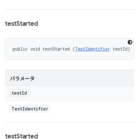
test
Started
public void testStarted (
TestIdentifier
 testId)
パラメータ
test
Id
Test
Identifier
test
Started