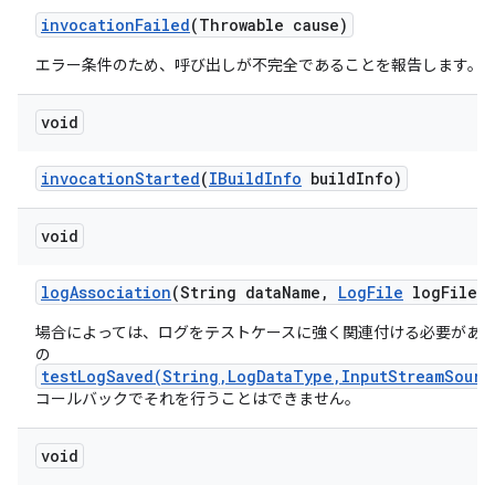
invocation
Failed
(Throwable cause)
エラー条件のため、呼び出しが不完全であることを報告します。
void
invocation
Started
(
IBuild
Info
build
Info)
void
log
Association
(String data
Name
,
Log
File
log
File)
場合によっては、ログをテストケースに強く関連付ける必要があ
の
testLogSaved(String,LogDataType,InputStreamSourc
コールバックでそれを行うことはできません。
void