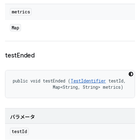
metrics
Map
test
Ended
public void testEnded (
TestIdentifier
 testId, 

                Map<String, String> metrics)
パラメータ
test
Id