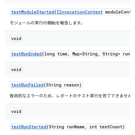
test
Module
Started
(
IInvocation
Context
module
Conte
モジュールの実行の開始を報告します。
void
test
Run
Ended
(long time
,
Map<String
,
String> run
M
void
test
Run
Failed
(String reason)
致命的なエラーのため、レポートのテスト実行を完了できません
void
test
Run
Started
(String run
Name
,
int test
Count)