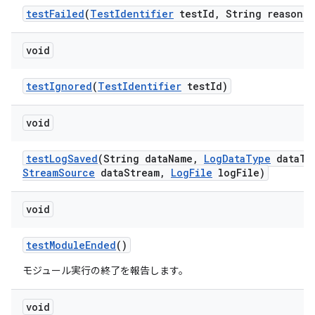
test
Failed
(
Test
Identifier
test
Id
,
String reason)
void
test
Ignored
(
Test
Identifier
test
Id)
void
test
Log
Saved
(String data
Name
,
Log
Data
Type
data
Ty
Stream
Source
data
Stream
,
Log
File
log
File)
void
test
Module
Ended
()
モジュール実行の終了を報告します。
void