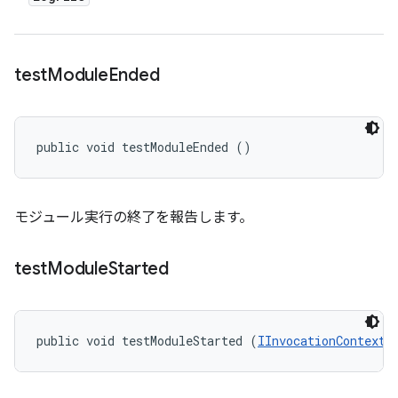
test
Module
Ended
public void testModuleEnded ()
モジュール実行の終了を報告します。
test
Module
Started
public void testModuleStarted (
IInvocationContext
 