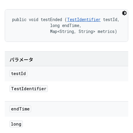
public void testEnded (
TestIdentifier
 testId, 

                long endTime, 

                Map<String, String> metrics)
パラメータ
test
Id
Test
Identifier
end
Time
long