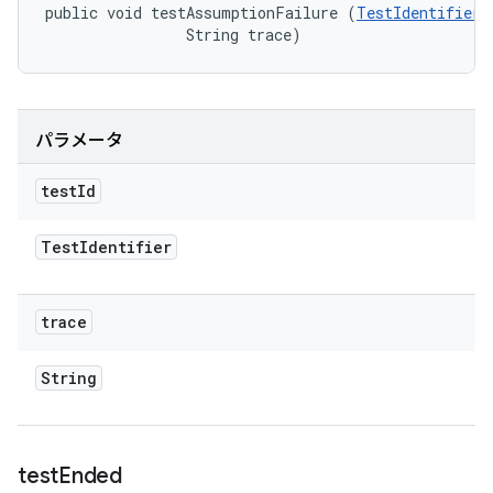
public void testAssumptionFailure (
TestIdentifier
 
                String trace)
パラメータ
test
Id
Test
Identifier
trace
String
test
Ended