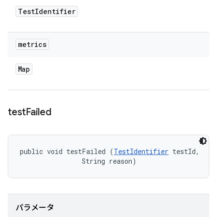
Test
Identifier
metrics
Map
test
Failed
public void testFailed (
TestIdentifier
 testId, 

                String reason)
パラメータ