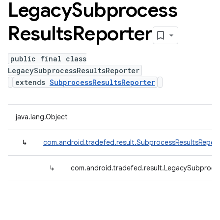
Legacy
Subprocess
Results
Reporter
public final class
LegacySubprocessResultsReporter
extends
SubprocessResultsReporter
java.lang.Object
↳
com.android.tradefed.result.SubprocessResultsReport
↳
com.android.tradefed.result.LegacySubproce