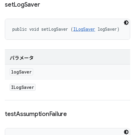
set
Log
Saver
public void setLogSaver (
ILogSaver
 logSaver)
パラメータ
log
Saver
ILog
Saver
test
Assumption
Failure