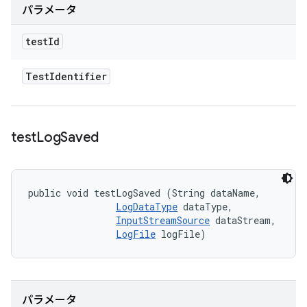
パラメータ
test
Id
Test
Identifier
test
Log
Saved
public void testLogSaved (String dataName, 

LogDataType
 dataType, 

InputStreamSource
 dataStream, 

LogFile
 logFile)
パラメータ