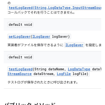
の
testLogSaved(String,LogDataType,InputStreamSourc
コールバックでそれを行うことはできません。
default void
set
Log
Saver
(
ILog
Saver
log
Saver)
ILogSaver
実装者がファイルを保存できるように
を設定します
default void
test
Log
Saved
(String data
Name
,
Log
Data
Type
data
Ty
Stream
Source
data
Stream
,
Log
File
log
File)
テストログが保存されたときに呼び出されます。