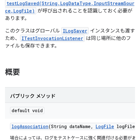
testLogSaved(String,LogDataType,InputStreamSour
ce,LogFile)
が呼び出されることを認識しておく必要が
あります。
このクラスはグローバル
ILogSaver
インスタンスも渡す
ため、
ITestInvocationListener
は同じ場所に他のフ
ァイルも保存できます。
概要
パブリック メソッド
default void
log
Association
(String data
Name
,
Log
File
log
File)
場合によっては、ログをテストケースに強く関連付ける必要があ