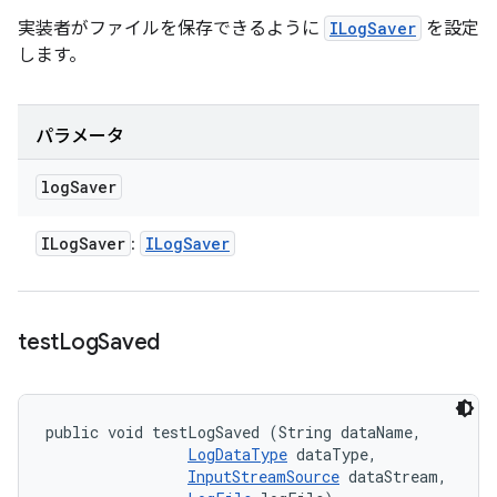
実装者がファイルを保存できるように
ILogSaver
を設定
します。
パラメータ
log
Saver
ILog
Saver
ILog
Saver
:
test
Log
Saved
public void testLogSaved (String dataName, 

LogDataType
 dataType, 

InputStreamSource
 dataStream, 
