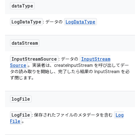
data
Type
Log
Data
Type
Log
Data
Type
: データの
data
Stream
Input
Stream
Source
Input
Stream
: データの
Source
。実装者は、createInputStream を呼び出してデー
タの読み取りを開始し、完了したら結果の InputStream を必
ず閉じます。
log
File
Log
File
Log
: 保存されたファイルのメタデータを含む
File
。