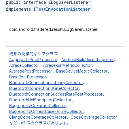
public interface ILogSaverListener
implements
ITestInvocationListener
com.android.tradefed.result.ILogSaverListener
既知の間接的なサブクラス
AggregatePostProcessor
、
AndroidBuildResultReporter
、
AtraceCollector
、
AtraceRunMetricCollector
、
AveragePostProcessor
、
BaseDeviceMetricCollector
、
BasePostProcessor
、
BluetoothConnectionLatencyCollector
、
BluetoothConnectionStateCollector
、
BluetoothConnectionSuccessRatePostProcessor
、
BluetoothHciSnoopLogCollector
、
BugreportzOnFailureCollector
、
BugreportzOnTestCaseFailureCollector
、
ClangCodeCoverageCollector
、
CodeCoverageCollector
など、63 個のクラスがあります。