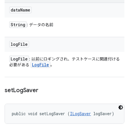
data
Name
String
: データの名前
log
File
Log
File
: 以前にロギングされ、テストケースに関連付ける
Log
File
必要がある
。
set
Log
Saver
public void setLogSaver (
ILogSaver
 logSaver)