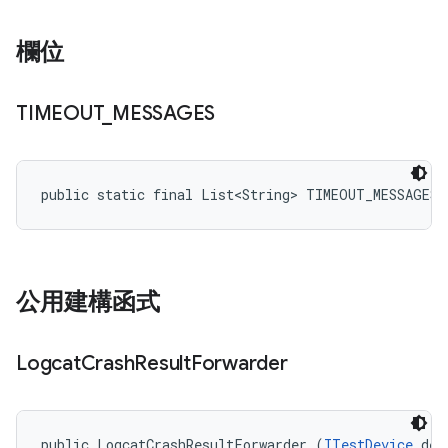
欄位
TIMEOUT
_
MESSAGES
public static final List<String> TIMEOUT_MESSAGES
公用建構函式
Logcat
Crash
Result
Forwarder
public LogcatCrashResultForwarder (
ITestDevice
 dev