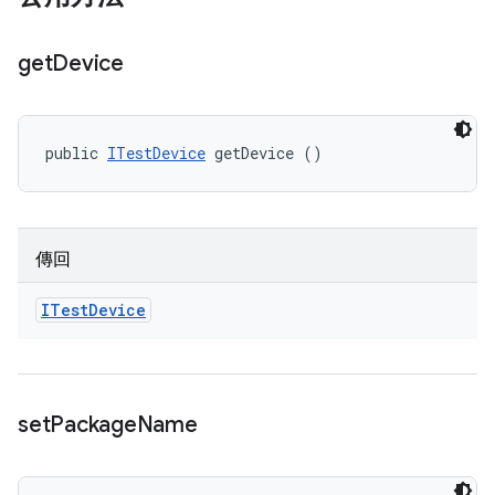
get
Device
public 
ITestDevice
 getDevice ()
傳回
ITest
Device
set
Package
Name