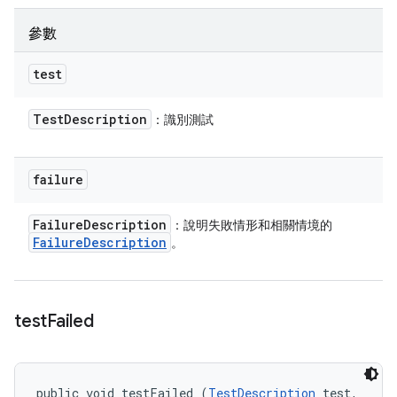
參數
test
Test
Description
：識別測試
failure
Failure
Description
：說明失敗情形和相關情境的
Failure
Description
。
test
Failed
public void testFailed (
TestDescription
 test, 
