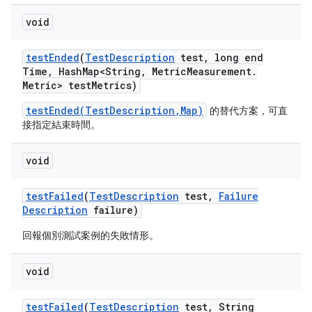
void
test
Ended
(
Test
Description
test
,
long end
Time
,
Hash
Map<String
,
Metric
Measurement
.
Metric> test
Metrics)
testEnded(TestDescription,Map)
的替代方案，可直
接指定結束時間。
void
test
Failed
(
Test
Description
test
,
Failure
Description
failure)
回報個別測試案例的失敗情形。
void
test
Failed
(
Test
Description
test
,
String