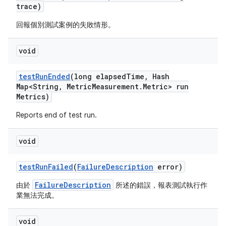
trace)
回報個別測試案例的失敗情形。
void
test
Run
Ended
(long elapsed
Time
,
Hash
Map<String
,
Metric
Measurement
.
Metric> run
Metrics)
Reports end of test run.
void
test
Run
Failed
(
Failure
Description
error)
FailureDescription
由於
所述的錯誤，報表測試執行作
業無法完成。
void