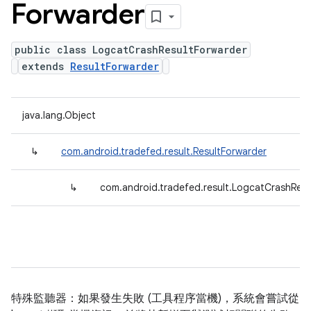
Forwarder
public class LogcatCrashResultForwarder
extends
ResultForwarder
java.lang.Object
↳
com.android.tradefed.result.ResultForwarder
↳
com.android.tradefed.result.LogcatCrashResu
特殊監聽器：如果發生失敗 (工具程序當機)，系統會嘗試從