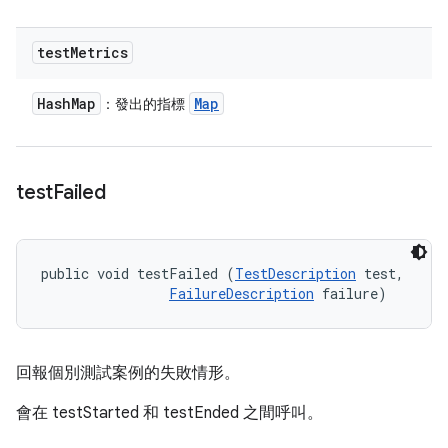
test
Metrics
Hash
Map
Map
：發出的指標
test
Failed
public void testFailed (
TestDescription
 test, 

FailureDescription
 failure)
回報個別測試案例的失敗情形。
會在 testStarted 和 testEnded 之間呼叫。