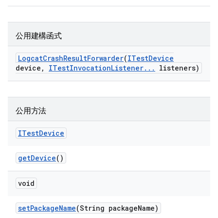
公用建構函式
Logcat
Crash
Result
Forwarder
(
ITest
Device
device
,
ITest
Invocation
Listener
.
.
.
listeners)
公用方法
ITest
Device
get
Device
()
void
set
Package
Name
(String package
Name)