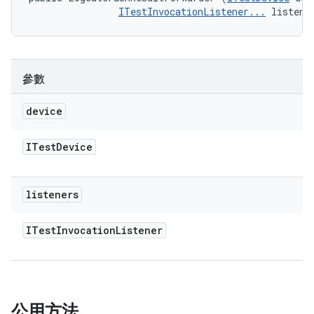
ITestInvocationListener...
 listene
參數
device
ITest
Device
listeners
ITest
Invocation
Listener
公用方法