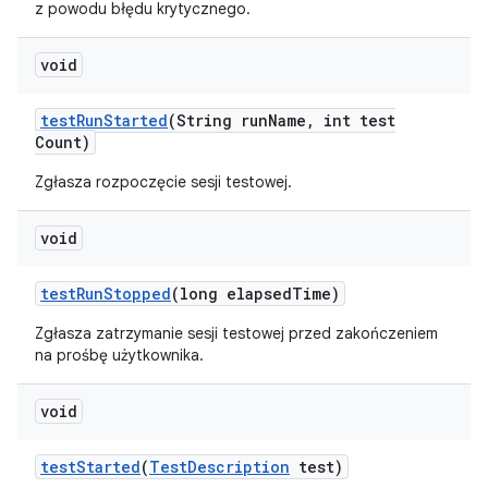
z powodu błędu krytycznego.
void
test
Run
Started
(String run
Name
,
int test
Count)
Zgłasza rozpoczęcie sesji testowej.
void
test
Run
Stopped
(long elapsed
Time)
Zgłasza zatrzymanie sesji testowej przed zakończeniem
na prośbę użytkownika.
void
test
Started
(
Test
Description
test)