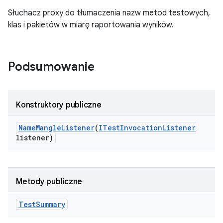
Słuchacz proxy do tłumaczenia nazw metod testowych,
klas i pakietów w miarę raportowania wyników.
Podsumowanie
Konstruktory publiczne
Name
Mangle
Listener
(
ITest
Invocation
Listener
listener)
Metody publiczne
Test
Summary