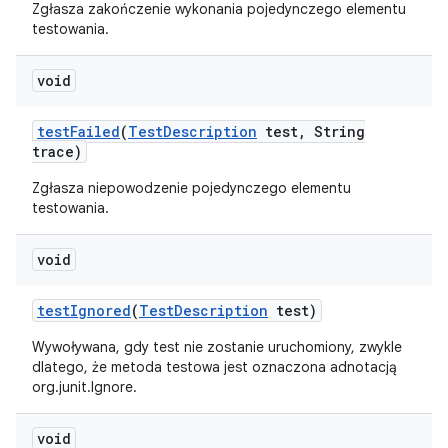
Zgłasza zakończenie wykonania pojedynczego elementu
testowania.
void
test
Failed
(
Test
Description
test
,
String
trace)
Zgłasza niepowodzenie pojedynczego elementu
testowania.
void
test
Ignored
(
Test
Description
test)
Wywoływana, gdy test nie zostanie uruchomiony, zwykle
dlatego, że metoda testowa jest oznaczona adnotacją
org.junit.Ignore.
void