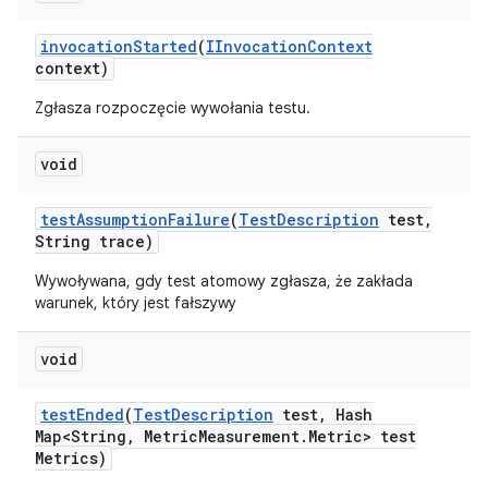
invocation
Started
(
IInvocation
Context
context)
Zgłasza rozpoczęcie wywołania testu.
void
test
Assumption
Failure
(
Test
Description
test
,
String trace)
Wywoływana, gdy test atomowy zgłasza, że zakłada
warunek, który jest fałszywy
void
test
Ended
(
Test
Description
test
,
Hash
Map<String
,
Metric
Measurement
.
Metric> test
Metrics)