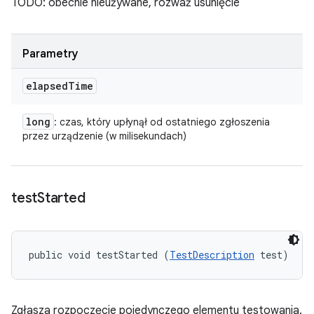
TODO: obecnie nieużywane, rozważ usunięcie
Parametry
elapsed
Time
long
: czas, który upłynął od ostatniego zgłoszenia
przez urządzenie (w milisekundach)
test
Started
public void testStarted (
TestDescription
 test)
Zgłasza rozpoczęcie pojedynczego elementu testowania.