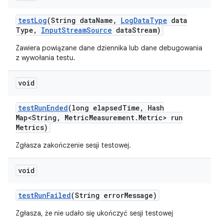
test
Log
(String data
Name
,
Log
Data
Type
data
Type
,
Input
Stream
Source
data
Stream)
Zawiera powiązane dane dziennika lub dane debugowania
z wywołania testu.
void
test
Run
Ended
(long elapsed
Time
,
Hash
Map<String
,
Metric
Measurement
.
Metric> run
Metrics)
Zgłasza zakończenie sesji testowej.
void
test
Run
Failed
(String error
Message)
Zgłasza, że nie udało się ukończyć sesji testowej