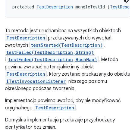
protected 
TestDescription
 mangleTestId (
TestDescri
Ta metoda jest uruchamiana na wszystkich obiektach
TestDescription
przekazywanych do wywołań
zwrotnych
testStarted(TestDescription)
,
testFailed(TestDescription,String)
i
testEnded(TestDescription,HashMap)
. Metoda
powinna zwracać potencjalnie inny obiekt
TestDescription
, który zostanie przekazany do obiektu
ITestInvocationListener
niższego poziomu
określonego podczas tworzenia.
Implementacja powinna uważać, aby nie modyfikować
oryginalnego
TestDescription
.
Domyślna implementacja przekazuje przychodzący
identyfikator bez zmian.