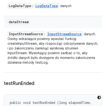
Log
Data
Type
Log
Data
Type
:
danych
data
Stream
Input
Stream
Source
Input
Stream
Source
:
danych.
Osoby wdrażające powinny wywołać funkcję
createInputStream, aby rozpocząć odczytywanie danych,
i po zakończeniu zamknąć wynikowy strumień
InputStream. Wywołujący powinni zadbać o to, aby
źródło danych było dostępne do momentu zakończenia
działania metody testLog.
test
Run
Ended
public void testRunEnded (long elapsedTime, 
