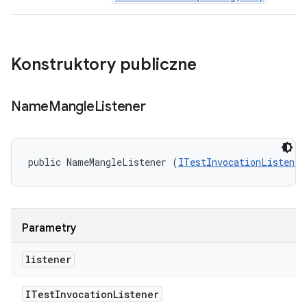
Konstruktory publiczne
Name
Mangle
Listener
public NameMangleListener (
ITestInvocationListener
Parametry
listener
ITest
Invocation
Listener