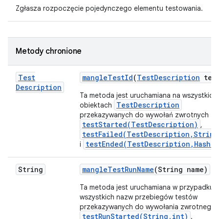
Zgłasza rozpoczęcie pojedynczego elementu testowania.
Metody chronione
Test
mangle
Test
Id
(
Test
Description
tes
Description
Ta metoda jest uruchamiana na wszystkich
TestDescription
obiektach
przekazywanych do wywołań zwrotnych
testStarted(TestDescription)
,
testFailed(TestDescription,String
testEnded(TestDescription,HashMa
i
String
mangle
Test
Run
Name
(String name)
Ta metoda jest uruchamiana w przypadku
wszystkich nazw przebiegów testów
przekazywanych do wywołania zwrotnego
testRunStarted(String,int)
.