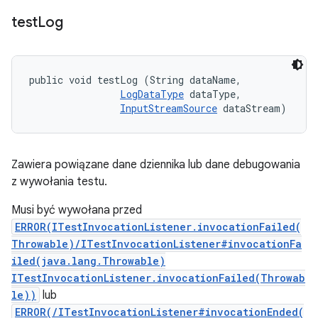
test
Log
public void testLog (String dataName, 

LogDataType
 dataType, 

InputStreamSource
 dataStream)
Zawiera powiązane dane dziennika lub dane debugowania
z wywołania testu.
Musi być wywołana przed
ERROR(ITestInvocationListener.invocationFailed(
Throwable)/ITestInvocationListener#invocationFa
iled(java.lang.Throwable)
ITestInvocationListener.invocationFailed(Throwab
le))
lub
ERROR(/ITestInvocationListener#invocationEnded(