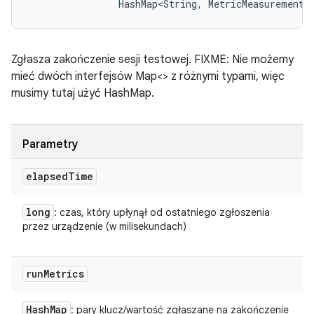
                HashMap<String, MetricMeasurement.
Zgłasza zakończenie sesji testowej. FIXME: Nie możemy
mieć dwóch interfejsów Map<> z różnymi typami, więc
musimy tutaj użyć HashMap.
Parametry
elapsed
Time
long
: czas, który upłynął od ostatniego zgłoszenia
przez urządzenie (w milisekundach)
run
Metrics
Hash
Map
: pary klucz/wartość zgłaszane na zakończenie