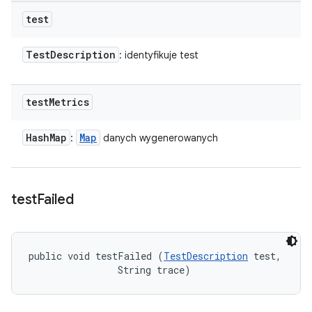
test
Test
Description
: identyfikuje test
test
Metrics
Hash
Map
Map
:
danych wygenerowanych
test
Failed
public void testFailed (
TestDescription
 test, 

                String trace)