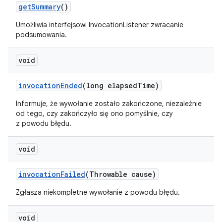
get
Summary
()
Umożliwia interfejsowi InvocationListener zwracanie
podsumowania.
void
invocation
Ended
(long elapsed
Time)
Informuje, że wywołanie zostało zakończone, niezależnie
od tego, czy zakończyło się ono pomyślnie, czy
z powodu błędu.
void
invocation
Failed
(Throwable cause)
Zgłasza niekompletne wywołanie z powodu błędu.
void