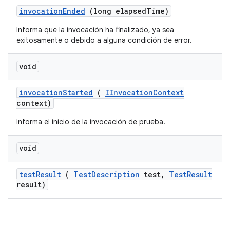
invocation
Ended
(long elapsed
Time)
Informa que la invocación ha finalizado, ya sea
exitosamente o debido a alguna condición de error.
void
invocation
Started
(
IInvocation
Context
context)
Informa el inicio de la invocación de prueba.
void
test
Result
(
Test
Description
test
,
Test
Result
result)