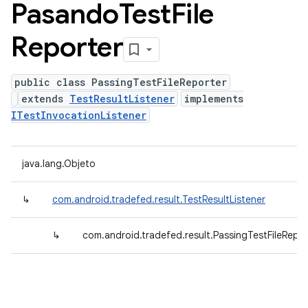
Pasando
Test
File
Reporter
public class PassingTestFileReporter
extends
TestResultListener
implements
ITestInvocationListener
java.lang.Objeto
↳
com.android.tradefed.result.TestResultListener
↳
com.android.tradefed.result.PassingTestFileRepor