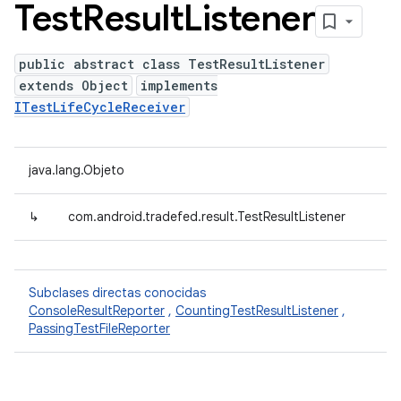
Test
Result
Listener
public abstract class TestResultListener
extends Object
implements
ITestLifeCycleReceiver
java.lang.Objeto
↳
com.android.tradefed.result.TestResultListener
Subclases directas conocidas
ConsoleResultReporter
,
CountingTestResultListener
,
PassingTestFileReporter