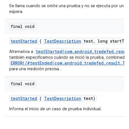
Se llama cuando se omite una prueba y no se ejecuta por un 
espera.
final void
test
Started
(
Test
Description
test
,
long start
Ti
testStarted(com.android.tradefed.resul
Alternativa a
también especificamos cuándo se inició la prueba, combinado
ERROR(/#testEnded(com.android.tradefed.result.Te
para una medición precisa .
final void
test
Started
(
Test
Description
test)
Informa el inicio de un caso de prueba individual.