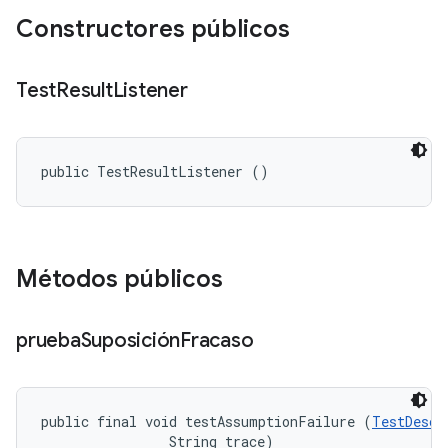
Constructores públicos
Test
Result
Listener
public TestResultListener ()
Métodos públicos
prueba
Suposición
Fracaso
public final void testAssumptionFailure (
TestDescr
                String trace)