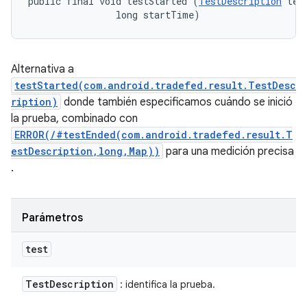
public final void testStarted (
TestDescription
 test
                long startTime)
Alternativa a
testStarted(com.android.tradefed.result.TestDesc
ription)
donde también especificamos cuándo se inició
la prueba, combinado con
ERROR(/#testEnded(com.android.tradefed.result.T
estDescription,long,Map))
para una medición precisa
.
Parámetros
test
Test
Description
: identifica la prueba.