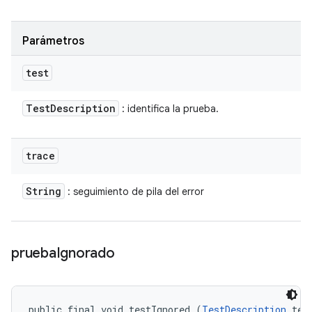
Parámetros
test
Test
Description
: identifica la prueba.
trace
String
: seguimiento de pila del error
prueba
Ignorado
public final void testIgnored (
TestDescription
 tes