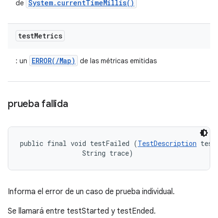
System
.
current
Time
Millis(
)
de
test
Metrics
ERROR(/Map)
: un
de las métricas emitidas
prueba fallida
public final void testFailed (
TestDescription
 test,
                String trace)
Informa el error de un caso de prueba individual.
Se llamará entre testStarted y testEnded.