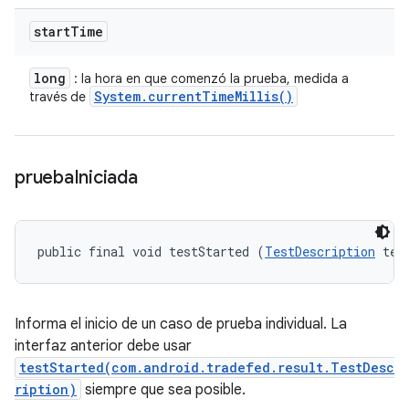
start
Time
long
: la hora en que comenzó la prueba, medida a
System
.
current
Time
Millis(
)
través de
prueba
Iniciada
public final void testStarted (
TestDescription
 tes
Informa el inicio de un caso de prueba individual. La
interfaz anterior debe usar
testStarted(com.android.tradefed.result.TestDesc
ription)
siempre que sea posible.