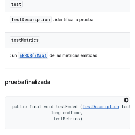
test
Test
Description
: identifica la prueba.
test
Metrics
ERROR(/Map)
: un
de las métricas emitidas
pruebafinalizada
public final void testEnded (
TestDescription
 test, 
                long endTime, 

 testMetrics)