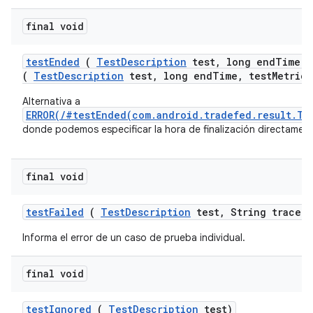
final void
test
Ended
(
Test
Description
test
,
long end
Time
,
(
TestDescription
test, long endTime, testMetrics
Alternativa a
ERROR(/#testEnded(com.android.tradefed.result.Te
donde podemos especificar la hora de finalización directament
final void
test
Failed
(
Test
Description
test
,
String trace)
Informa el error de un caso de prueba individual.
final void
test
Ignored
(
Test
Description
test)