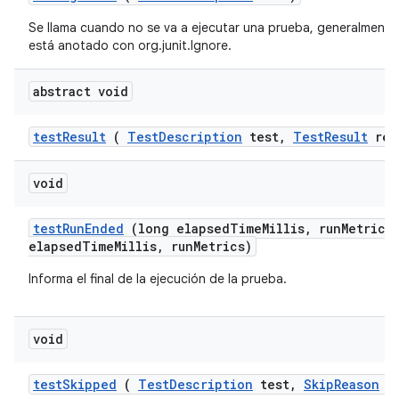
Se llama cuando no se va a ejecutar una prueba, generalmen
está anotado con org.junit.Ignore.
abstract void
test
Result
(
Test
Description
test
,
Test
Result
res
void
test
Run
Ended
(long elapsed
Time
Millis
,
run
Metrics
elapsedTimeMillis, runMetrics)
Informa el final de la ejecución de la prueba.
void
test
Skipped
(
Test
Description
test
,
Skip
Reason
re