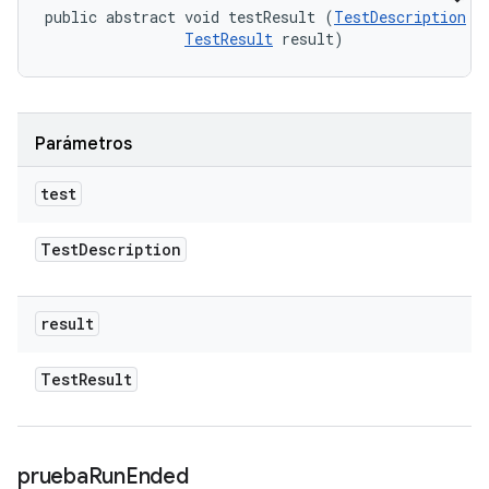
public abstract void testResult (
TestDescription
 te
TestResult
 result)
Parámetros
test
Test
Description
result
Test
Result
prueba
Run
Ended