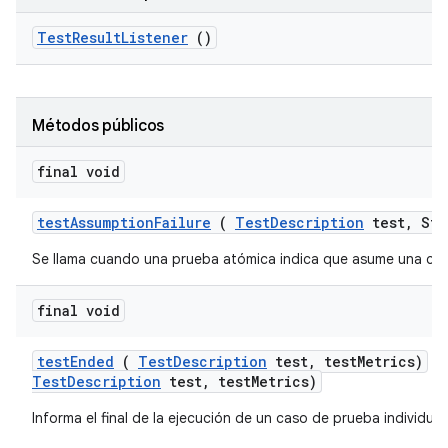
Test
Result
Listener
()
Métodos públicos
final void
test
Assumption
Failure
(
Test
Description
test
,
Str
Se llama cuando una prueba atómica indica que asume una con
final void
test
Ended
(
Test
Description
test
,
test
Metrics)
t
TestDescription
test, testMetrics)
Informa el final de la ejecución de un caso de prueba individual