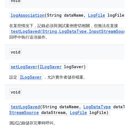
void
log
Association
(String data
Name
,
Log
File
log
File)
在某些情況下，記錄必須與測試案例密切相關，但無法在直接
testLogSaved(String,LogDataType,InputStreamSourc
回呼中執行這項操作。
void
set
Log
Saver
(
ILog
Saver
log
Saver)
ILogSaver
設定
，允許實作者儲存檔案。
void
test
Log
Saved
(String data
Name
,
Log
Data
Type
data
Ty
Stream
Source
data
Stream
,
Log
File
log
File)
測試記錄儲存完畢時呼叫。