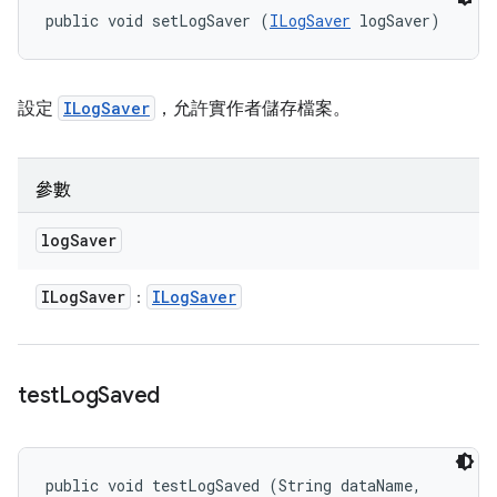
public void setLogSaver (
ILogSaver
 logSaver)
設定
ILogSaver
，允許實作者儲存檔案。
參數
log
Saver
ILog
Saver
ILog
Saver
：
test
Log
Saved
public void testLogSaved (String dataName, 
