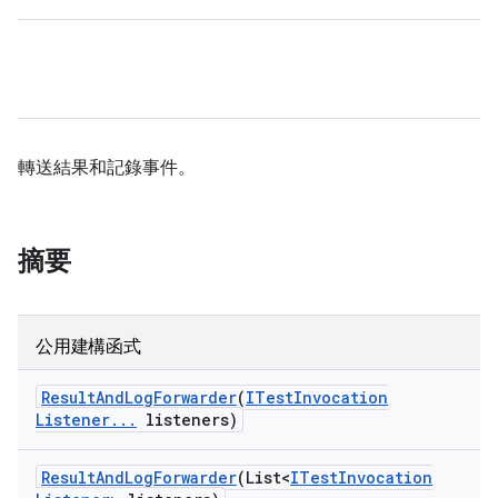
轉送結果和記錄事件。
摘要
公用建構函式
Result
And
Log
Forwarder
(
ITest
Invocation
Listener
.
.
.
listeners)
Result
And
Log
Forwarder
(List<
ITest
Invocation