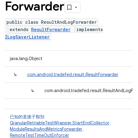
Forwarder
public class ResultAndLogForwarder
extends
ResultForwarder
implements
ILogSaverListener
java.lang.Object
↳
com.android.tradefed.result.ResultForwarder
↳
com.android.tradefed.result.ResultAndLogFo
已知的直接子類別
GranularRetriableTestWrapper.StartEndCollector
、
ModuleResultsAndMetricsForwarder
、
RemoteTestTimeOutEnforcer