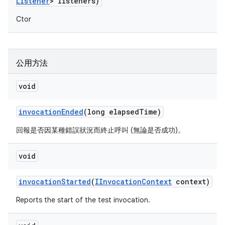
Listener
> listeners)
Ctor
公用方法
void
invocation
Ended
(long elapsed
Time)
回報是否因某種錯誤狀況而終止呼叫 (無論是否成功)。
void
invocation
Started
(
IInvocation
Context
context)
Reports the start of the test invocation.