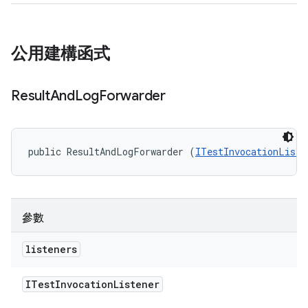
公用建構函式
Result
And
Log
Forwarder
public ResultAndLogForwarder (
ITestInvocationListe
參數
listeners
ITest
Invocation
Listener