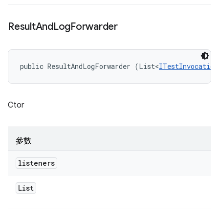
Result
And
Log
Forwarder
public ResultAndLogForwarder (List<
ITestInvocation
Ctor
參數
listeners
List