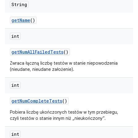
String
get
Name
()
int
get
Num
All
Failed
Tests
()
Zwraca łączną liczbę testów w stanie niepowodzenia
(nieudane, nieudane założenie).
int
get
Num
Complete
Tests
()
Pobiera liczbę ukończonych testów w tym przebiegu,
czyli testów o stanie innym niż „nieukończony”.
int