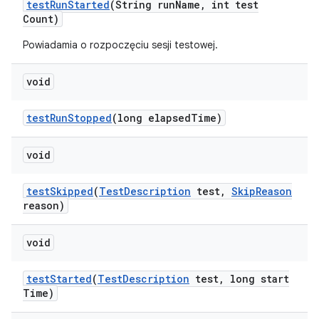
test
Run
Started
(String run
Name
,
int test
Count)
Powiadamia o rozpoczęciu sesji testowej.
void
test
Run
Stopped
(long elapsed
Time)
void
test
Skipped
(
Test
Description
test
,
Skip
Reason
reason)
void
test
Started
(
Test
Description
test
,
long start
Time)