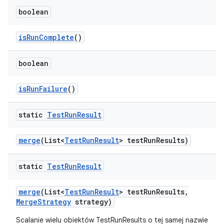
boolean
is
Run
Complete
()
boolean
is
Run
Failure
()
static
Test
Run
Result
merge
(List<
Test
Run
Result
> test
Run
Results)
static
Test
Run
Result
merge
(List<
Test
Run
Result
> test
Run
Results
,
Merge
Strategy
strategy)
Scalanie wielu obiektów TestRunResults o tej samej nazwie