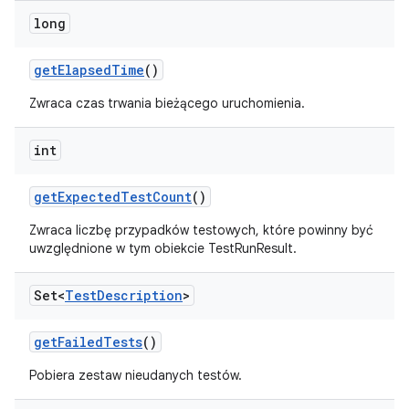
long
get
Elapsed
Time
()
Zwraca czas trwania bieżącego uruchomienia.
int
get
Expected
Test
Count
()
Zwraca liczbę przypadków testowych, które powinny być
uwzględnione w tym obiekcie TestRunResult.
Set<
Test
Description
>
get
Failed
Tests
()
Pobiera zestaw nieudanych testów.