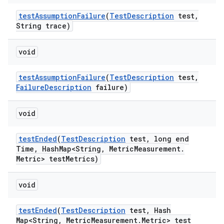
test
Assumption
Failure
(
Test
Description
test
,
String trace)
void
test
Assumption
Failure
(
Test
Description
test
,
Failure
Description
failure)
void
test
Ended
(
Test
Description
test
,
long end
Time
,
Hash
Map<String
,
Metric
Measurement
.
Metric> test
Metrics)
void
test
Ended
(
Test
Description
test
,
Hash
Map<String
,
Metric
Measurement
.
Metric> test