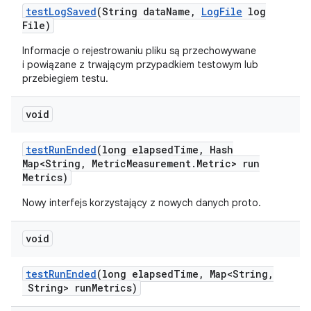
test
Log
Saved
(String data
Name
,
Log
File
log
File)
Informacje o rejestrowaniu pliku są przechowywane
i powiązane z trwającym przypadkiem testowym lub
przebiegiem testu.
void
test
Run
Ended
(long elapsed
Time
,
Hash
Map<String
,
Metric
Measurement
.
Metric> run
Metrics)
Nowy interfejs korzystający z nowych danych proto.
void
test
Run
Ended
(long elapsed
Time
,
Map<String
,
String> run
Metrics)