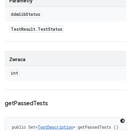
Parametry
ddmlib
Status
Test
Result
.
Test
Status
Zwraca
int
get
Passed
Tests
public Set<
TestDescription
> getPassedTests ()