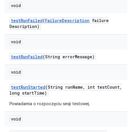
void
test
Run
Failed
(
Failure
Description
failure
Description)
void
test
Run
Failed
(String error
Message)
void
test
Run
Started
(String run
Name
,
int test
Count
,
long start
Time)
Powiadamia o rozpoczęciu sesji testowej.
void