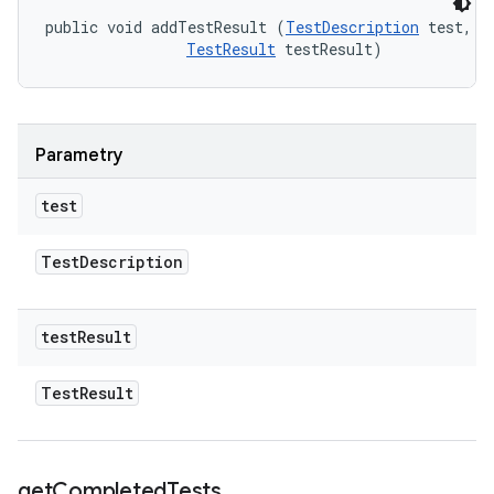
public void addTestResult (
TestDescription
 test, 

TestResult
 testResult)
Parametry
test
Test
Description
test
Result
Test
Result
get
Completed
Tests