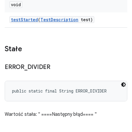
void
test
Started
(
Test
Description
test)
Stałe
ERROR
_
DIVIDER
public static final String ERROR_DIVIDER
Wartość stała: " ====Następny błąd==== "