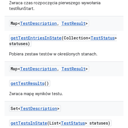
Zwraca czas rozpoczęcia pierwszego wywołania
testRunStart.
Map<
Test
Description
,
Test
Result
>
get
Test
Entries
In
State
(Collection<
Test
Status
>
statuses)
Pobiera zestaw testów w określonych stanach.
Map<
Test
Description
,
Test
Result
>
get
Test
Results
()
Zwraca mapę wyników testu.
Set<
Test
Description
>
get
Tests
In
State
(List<
Test
Status
> statuses)