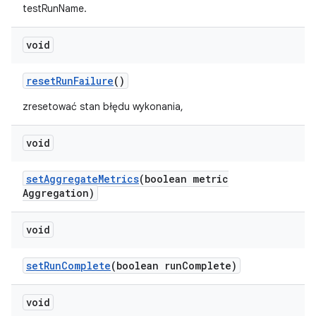
testRunName.
void
reset
Run
Failure
()
zresetować stan błędu wykonania,
void
set
Aggregate
Metrics
(boolean metric
Aggregation)
void
set
Run
Complete
(boolean run
Complete)
void