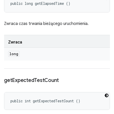
public long getElapsedTime ()
Zwraca czas trwania bieżącego uruchomienia.
Zwraca
long
get
Expected
Test
Count
public int getExpectedTestCount ()