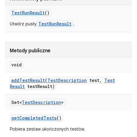
Test
Run
Result
()
TestRunResult
Utwórz pusty
.
Metody publiczne
void
add
Test
Result
(
Test
Description
test
,
Test
Result
test
Result)
Set<
Test
Description
>
get
Completed
Tests
()
Pobiera zestaw ukończonych testów.