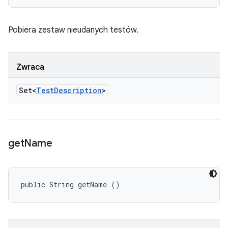
Pobiera zestaw nieudanych testów.
Zwraca
Set<
Test
Description
>
get
Name
public String getName ()