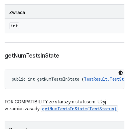
Zwraca
int
get
Num
Tests
In
State
public int getNumTestsInState (
TestResult.TestStat
FOR COMPATIBILITY ze starszym statusem. Użyj
w zamian zasady
getNumTestsInState(TestStatus)
.