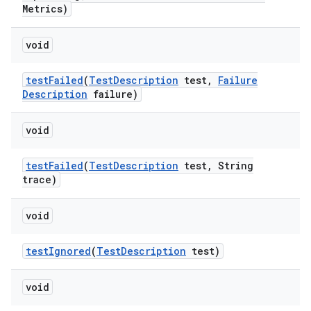
Metrics)
void
test
Failed
(
Test
Description
test
,
Failure
Description
failure)
void
test
Failed
(
Test
Description
test
,
String
trace)
void
test
Ignored
(
Test
Description
test)
void