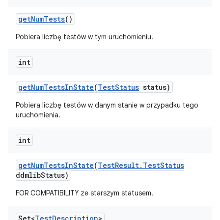
get
Num
Tests
()
Pobiera liczbę testów w tym uruchomieniu.
int
get
Num
Tests
In
State
(
Test
Status
status)
Pobiera liczbę testów w danym stanie w przypadku tego
uruchomienia.
int
get
Num
Tests
In
State
(
Test
Result
.
Test
Status
ddmlib
Status)
FOR COMPATIBILITY ze starszym statusem.
Set<
Test
Description
>