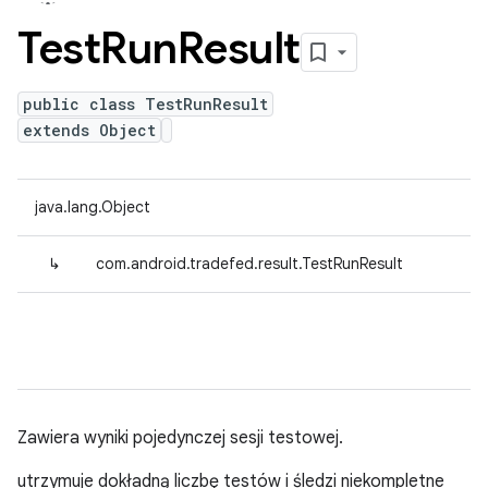
Test
Run
Result
public class TestRunResult
extends Object
java.lang.Object
↳
com.android.tradefed.result.TestRunResult
Zawiera wyniki pojedynczej sesji testowej.
utrzymuje dokładną liczbę testów i śledzi niekompletne