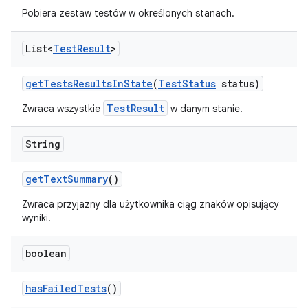
Pobiera zestaw testów w określonych stanach.
List<
Test
Result
>
get
Tests
Results
In
State
(
Test
Status
status)
TestResult
Zwraca wszystkie
w danym stanie.
String
get
Text
Summary
()
Zwraca przyjazny dla użytkownika ciąg znaków opisujący
wyniki.
boolean
has
Failed
Tests
()