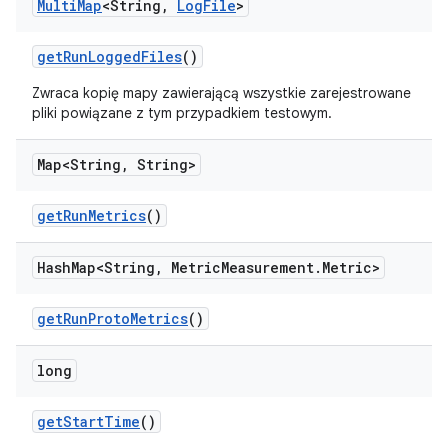
Multi
Map
<String
,
Log
File
>
get
Run
Logged
Files
()
Zwraca kopię mapy zawierającą wszystkie zarejestrowane
pliki powiązane z tym przypadkiem testowym.
Map<String
,
String>
get
Run
Metrics
()
Hash
Map<String
,
Metric
Measurement
.
Metric>
get
Run
Proto
Metrics
()
long
get
Start
Time
()