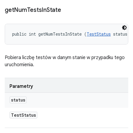
get
Num
Tests
In
State
public int getNumTestsInState (
TestStatus
 status)
Pobiera liczbę testów w danym stanie w przypadku tego
uruchomienia.
Parametry
status
Test
Status