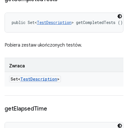
public Set<
TestDescription
> getCompletedTests ()
Pobiera zestaw ukończonych testów.
Zwraca
Set<
Test
Description
>
get
Elapsed
Time