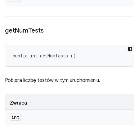
get
Num
Tests
public int getNumTests ()
Pobiera liczbę testów w tym uruchomieniu.
Zwraca
int