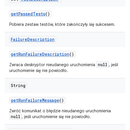
get
Passed
Tests
()
Pobiera zestaw testów, które zakończyły się sukcesem.
Failure
Description
get
Run
Failure
Description
()
null
Zwraca deskryptor nieudanego uruchomienia
, jeśli
uruchomienie się nie powiodło.
String
get
Run
Failure
Message
()
Zwróć komunikat o błędzie nieudanego uruchomienia
null
, jeśli uruchomienie się nie powiodło.