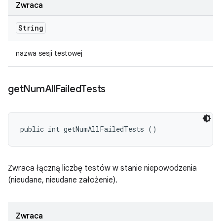
Zwraca
String
nazwa sesji testowej
get
Num
All
Failed
Tests
public int getNumAllFailedTests ()
Zwraca łączną liczbę testów w stanie niepowodzenia
(nieudane, nieudane założenie).
Zwraca