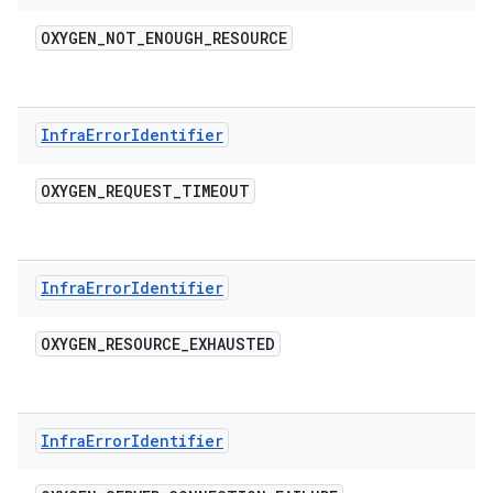
OXYGEN
_
NOT
_
ENOUGH
_
RESOURCE
Infra
Error
Identifier
OXYGEN
_
REQUEST
_
TIMEOUT
Infra
Error
Identifier
OXYGEN
_
RESOURCE
_
EXHAUSTED
Infra
Error
Identifier