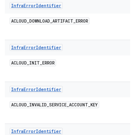
Infra
Error
Identifier
ACLOUD
_
DOWNLOAD
_
ARTIFACT
_
ERROR
Infra
Error
Identifier
ACLOUD
_
INIT
_
ERROR
Infra
Error
Identifier
ACLOUD
_
INVALID
_
SERVICE
_
ACCOUNT
_
KEY
Infra
Error
Identifier