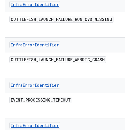
Infra
Error
Identifier
CUTTLEFISH
_
LAUNCH
_
FAILURE
_
RUN
_
CVD
_
MISSING
Infra
Error
Identifier
CUTTLEFISH
_
LAUNCH
_
FAILURE
_
WEBRTC
_
CRASH
Infra
Error
Identifier
EVENT
_
PROCESSING
_
TIMEOUT
Infra
Error
Identifier