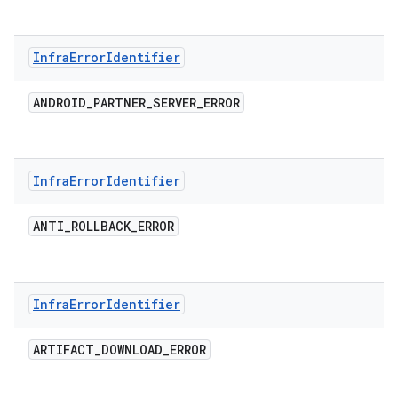
Infra
Error
Identifier
ANDROID
_
PARTNER
_
SERVER
_
ERROR
Infra
Error
Identifier
ANTI
_
ROLLBACK
_
ERROR
Infra
Error
Identifier
ARTIFACT
_
DOWNLOAD
_
ERROR