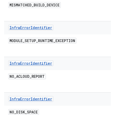
MISMATCHED
_
BUILD
_
DEVICE
Infra
Error
Identifier
MODULE
_
SETUP
_
RUNTIME
_
EXCEPTION
Infra
Error
Identifier
NO
_
ACLOUD
_
REPORT
Infra
Error
Identifier
NO
_
DISK
_
SPACE