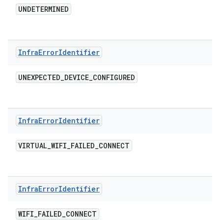
UNDETERMINED
Infra
Error
Identifier
UNEXPECTED
_
DEVICE
_
CONFIGURED
Infra
Error
Identifier
VIRTUAL
_
WIFI
_
FAILED
_
CONNECT
Infra
Error
Identifier
WIFI
_
FAILED
_
CONNECT