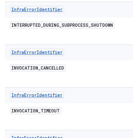
Infra
Error
Identifier
INTERRUPTED
_
DURING
_
SUBPROCESS
_
SHUTDOWN
Infra
Error
Identifier
INVOCATION
_
CANCELLED
Infra
Error
Identifier
INVOCATION
_
TIMEOUT
Infra
Error
Identifier