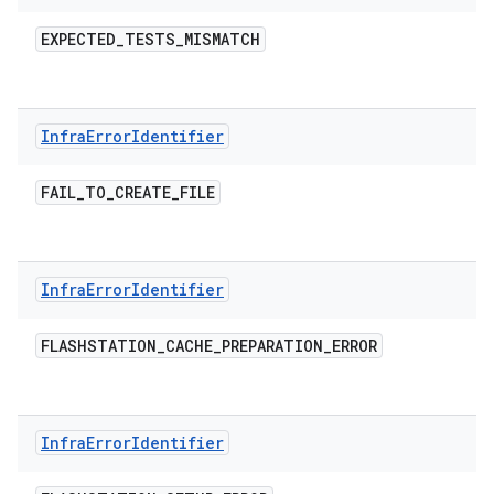
EXPECTED
_
TESTS
_
MISMATCH
Infra
Error
Identifier
FAIL
_
TO
_
CREATE
_
FILE
Infra
Error
Identifier
FLASHSTATION
_
CACHE
_
PREPARATION
_
ERROR
Infra
Error
Identifier