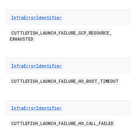
Infra
Error
Identifier
CUTTLEFISH
_
LAUNCH
_
FAILURE
_
GCP
_
RESOURCE
_
EXHAUSTED
Infra
Error
Identifier
CUTTLEFISH
_
LAUNCH
_
FAILURE
_
HO
_
BOOT
_
TIMEOUT
Infra
Error
Identifier
CUTTLEFISH
_
LAUNCH
_
FAILURE
_
HO
_
CALL
_
FAILED