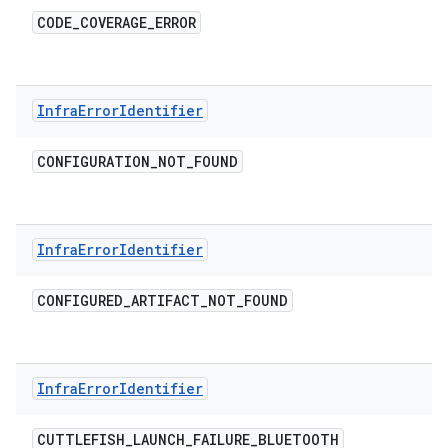
CODE
_
COVERAGE
_
ERROR
Infra
Error
Identifier
CONFIGURATION
_
NOT
_
FOUND
Infra
Error
Identifier
CONFIGURED
_
ARTIFACT
_
NOT
_
FOUND
Infra
Error
Identifier
CUTTLEFISH
_
LAUNCH
_
FAILURE
_
BLUETOOTH