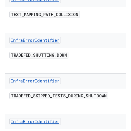
TEST
_
MAPPING
_
PATH
_
COLLISION
Infra
Error
Identifier
TRADEFED
_
SHUTTING
_
DOWN
Infra
Error
Identifier
TRADEFED
_
SKIPPED
_
TESTS
_
DURING
_
SHUTDOWN
Infra
Error
Identifier