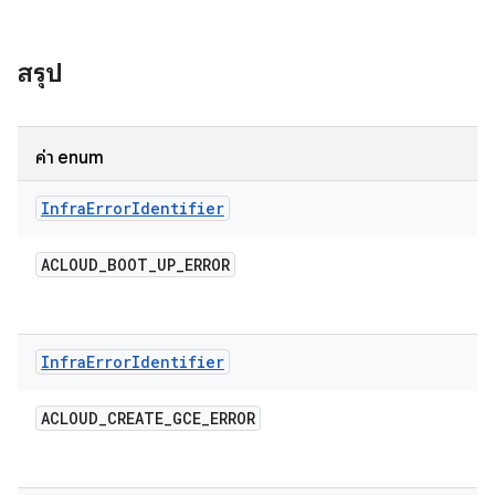
สรุป
ค่า enum
Infra
Error
Identifier
ACLOUD
_
BOOT
_
UP
_
ERROR
Infra
Error
Identifier
ACLOUD
_
CREATE
_
GCE
_
ERROR