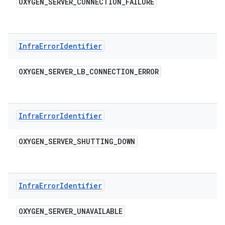
OXYGEN
_
SERVER
_
CONNECTION
_
FAILURE
Infra
Error
Identifier
OXYGEN
_
SERVER
_
LB
_
CONNECTION
_
ERROR
Infra
Error
Identifier
OXYGEN
_
SERVER
_
SHUTTING
_
DOWN
Infra
Error
Identifier
OXYGEN
_
SERVER
_
UNAVAILABLE