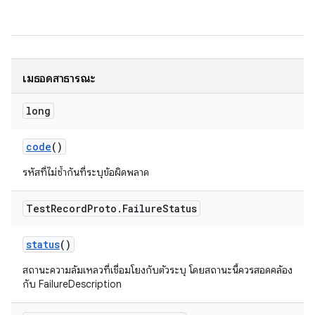
เมธอดสาธารณะ
long
code
()
รหัสที่ไม่ซ้ำกันที่ระบุข้อผิดพลาด
Test
Record
Proto
.
Failure
Status
status
()
สถานะความล้มเหลวที่เชื่อมโยงกับตัวระบุ โดยสถานะนี้ควรสอดคล้อง
กับ FailureDescription