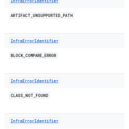
Infra
Error
Identifier
ARTIFACT
_
UNSUPPORTED
_
PATH
Infra
Error
Identifier
BLOCK
_
COMPARE
_
ERROR
Infra
Error
Identifier
CLASS
_
NOT
_
FOUND
Infra
Error
Identifier