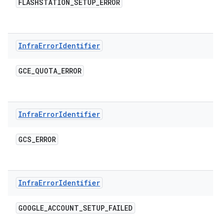
FLASHSTATION
_
SETUP
_
ERROR
Infra
Error
Identifier
GCE
_
QUOTA
_
ERROR
Infra
Error
Identifier
GCS
_
ERROR
Infra
Error
Identifier
GOOGLE
_
ACCOUNT
_
SETUP
_
FAILED