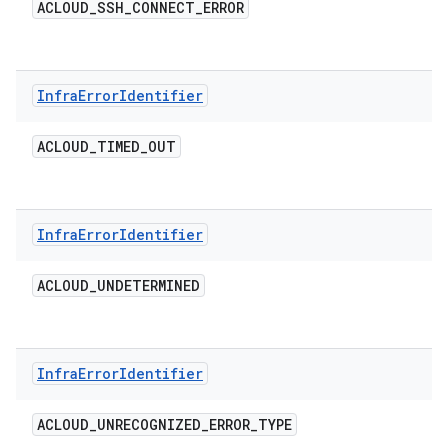
ACLOUD
_
SSH
_
CONNECT
_
ERROR
Infra
Error
Identifier
ACLOUD
_
TIMED
_
OUT
Infra
Error
Identifier
ACLOUD
_
UNDETERMINED
Infra
Error
Identifier
ACLOUD
_
UNRECOGNIZED
_
ERROR
_
TYPE