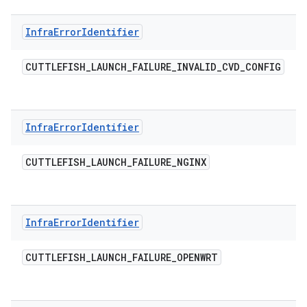
Infra
Error
Identifier
CUTTLEFISH
_
LAUNCH
_
FAILURE
_
INVALID
_
CVD
_
CONFIG
Infra
Error
Identifier
CUTTLEFISH
_
LAUNCH
_
FAILURE
_
NGINX
Infra
Error
Identifier
CUTTLEFISH
_
LAUNCH
_
FAILURE
_
OPENWRT