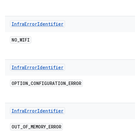
Infra
Error
Identifier
NO
_
WIFI
Infra
Error
Identifier
OPTION
_
CONFIGURATION
_
ERROR
Infra
Error
Identifier
OUT
_
OF
_
MEMORY
_
ERROR