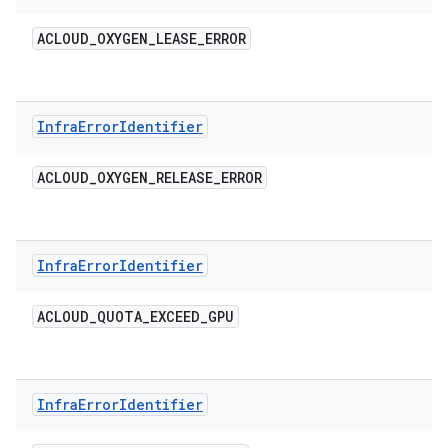
ACLOUD
_
OXYGEN
_
LEASE
_
ERROR
Infra
Error
Identifier
ACLOUD
_
OXYGEN
_
RELEASE
_
ERROR
Infra
Error
Identifier
ACLOUD
_
QUOTA
_
EXCEED
_
GPU
Infra
Error
Identifier