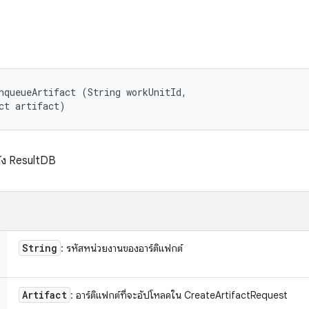
nqueueArtifact (String workUnitId, 

ct artifact)
ยัง ResultDB
String
: รหัสหน่วยงานของอาร์ติแฟกต์
Artifact
: อาร์ติแฟกต์ที่จะอัปโหลดใน CreateArtifactRequest