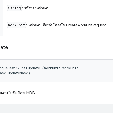
String
: รหัสของหน่วยงาน
Work
Unit
: หน่วยงานที่จะอัปโหลดใน CreateWorkUnitRequest
ate
nqueueWorkUnitUpdate (WorkUnit workUnit, 

ask updateMask)
รายงานไปยัง ResultDB