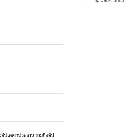
uploadArtifact
ะอัปเดตหน่วยงาน รวมถึงอัป