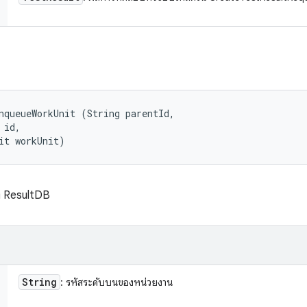
nqueueWorkUnit (String parentId, 

id, 

it workUnit)
ัง ResultDB
String
: รหัสระดับบนของหน่วยงาน