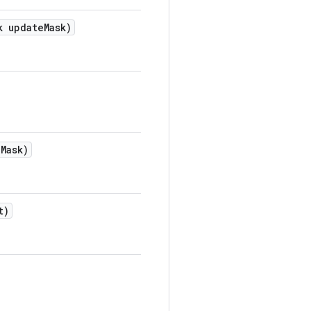
k update
Mask)
e
Mask)
t)