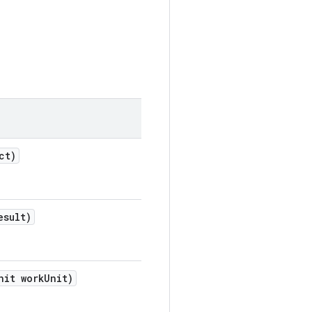
ct)
esult)
nit work
Unit)