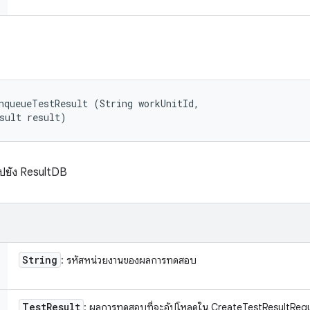
nqueueTestResult (String workUnitId, 

sult result)
ไปยัง ResultDB
String
: รหัสหน่วยงานของผลการทดสอบ
Test
Result
: ผลการทดสอบที่จะอัปโหลดใน CreateTestResultReq