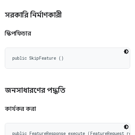
সরকারি নির্মাণকারী
স্কিপফিচার
public SkipFeature ()
জনসাধারণের পদ্ধতি
কার্যকর করা
public FeatureResponse execute (FeatureRequest req