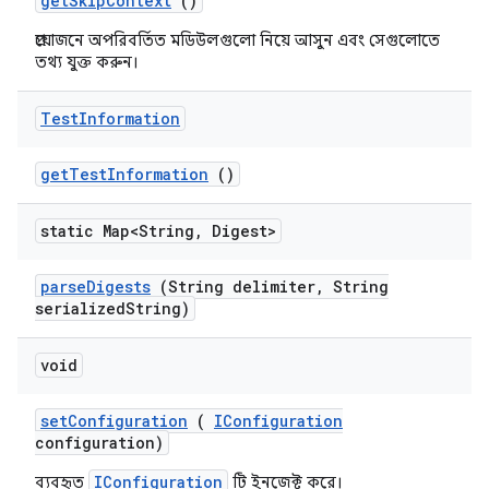
get
Skip
Context
()
প্রয়োজনে অপরিবর্তিত মডিউলগুলো নিয়ে আসুন এবং সেগুলোতে
তথ্য যুক্ত করুন।
Test
Information
get
Test
Information
()
static Map<String
,
Digest>
parse
Digests
(String delimiter
,
String
serialized
String)
void
set
Configuration
(
IConfiguration
configuration)
IConfiguration
ব্যবহৃত
টি ইনজেক্ট করে।