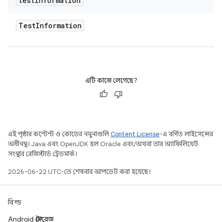
test
Information
Test
Information
এটি কাজে লেগেছে?
এই পৃষ্ঠার কন্টেন্ট ও কোডের নমুনাগুলি
Content License
-এ বর্ণিত লাইসেন্সের
অধীনস্থ। Java এবং OpenJDK হল Oracle এবং/অথবা তার অ্যাফিলিয়েট
সংস্থার রেজিস্টার্ড ট্রেডমার্ক।
2026-06-22 UTC-তে শেষবার আপডেট করা হয়েছে।
বিল্ড
Android স্টোরেজ