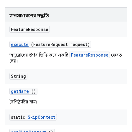
জনসাধারণের পদ্ধতি
Feature
Response
execute
(Feature
Request request)
FeatureResponse
অনুরোধের উপর ভিত্তি করে একটি
ফেরত
দেয়।
String
get
Name
()
বৈশিষ্ট্যটির নাম।
static
Skip
Context