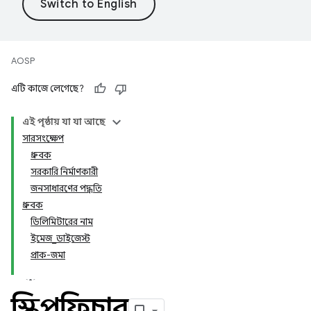
AOSP
এটি কাজে লেগেছে?
এই পৃষ্ঠায় যা যা আছে
সারসংক্ষেপ
ধ্রুবক
সরকারি নির্মাণকারী
জনসাধারণের পদ্ধতি
ধ্রুবক
ডিলিমিটারের নাম
ইমেজ_ডাইজেস্ট
প্রাক-জমা
স্কিপফিচার